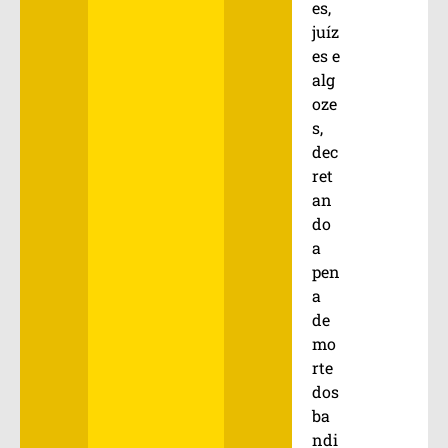
es,
juíz
es e
alg
oze
s,
dec
ret
an
do
a
pen
a
de
mo
rte
dos
ba
ndi