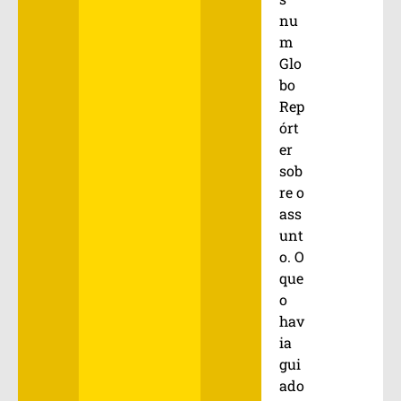
nu
m
Glo
bo
Rep
órt
er
sob
re o
ass
unt
o. O
que
o
hav
ia
gui
ado