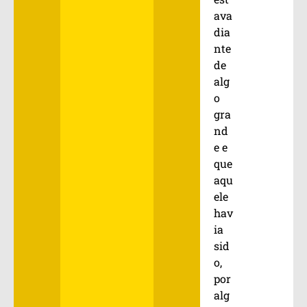
ava
dia
nte
de
alg
o
gra
nd
e e
que
aqu
ele
hav
ia
sid
o,
por
alg