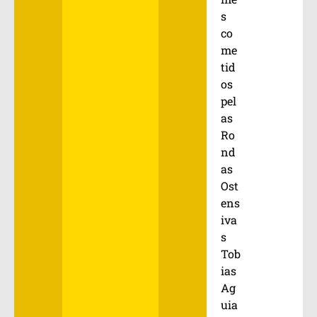
s
co
me
tid
os
pel
as
Ro
nd
as
Ost
ens
iva
s
Tob
ias
Ag
uia