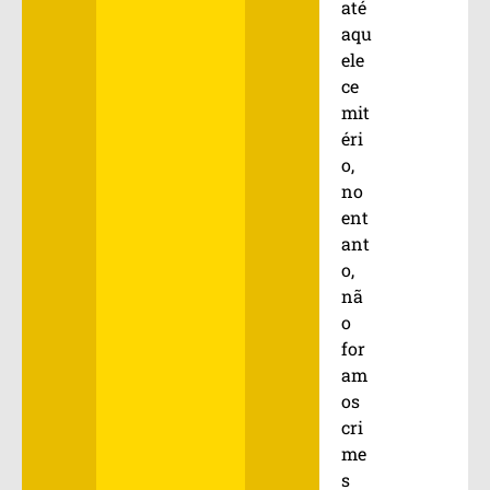
até
aqu
ele
ce
mit
éri
o,
no
ent
ant
o,
nã
o
for
am
os
cri
me
s