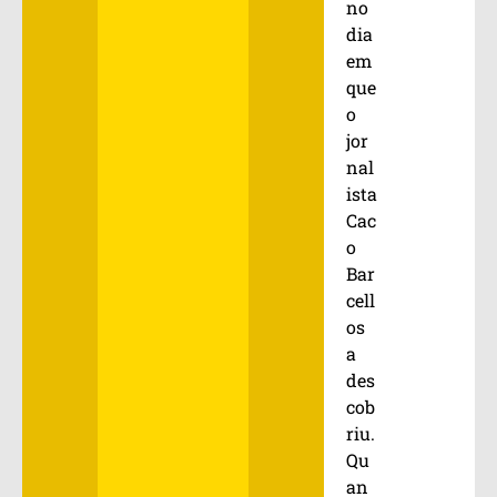
no
dia
em
que
o
jor
nal
ista
Cac
o
Bar
cell
os
a
des
cob
riu.
Qu
an