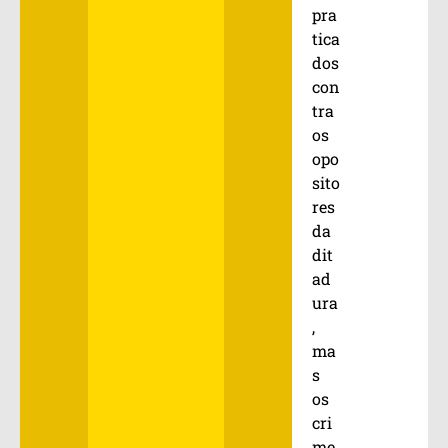
pra
tica
dos
con
tra
os
opo
sito
res
da
dit
ad
ura
,
ma
s
os
cri
me