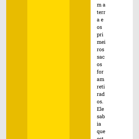
m a
terr
a e
os
pri
mei
ros
sac
os
for
am
reti
rad
os.
Ele
sab
ia
que
est