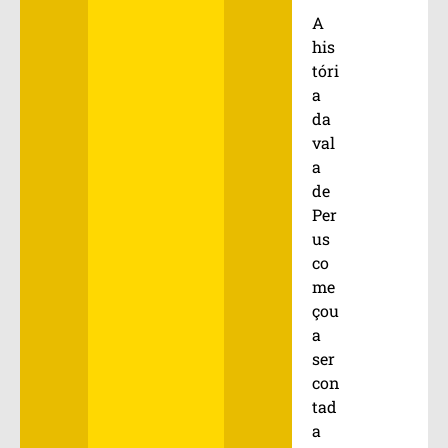
A
his
tóri
a
da
val
a
de
Per
us
co
me
çou
a
ser
con
tad
a