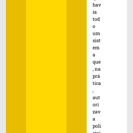
hav
ia
tod
o
um
sist
em
a
que
, na
prá
tica
,
aut
ori
zav
a
poli
ciai