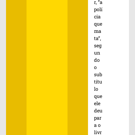
r, “a
polí
cia
que
ma
ta”,
seg
un
do
o
sub
títu
lo
que
ele
deu
par
a o
livr