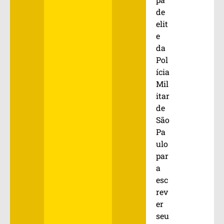
de
elit
e
da
Pol
ícia
Mil
itar
de
São
Pa
ulo
par
a
esc
rev
Anterior
Pr
er
seu