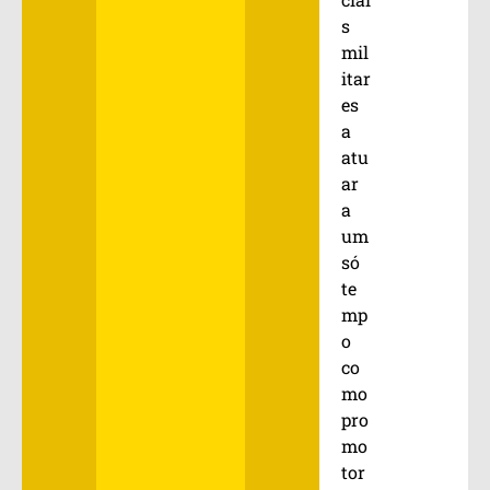
s
mil
itar
es
a
atu
ar
a
um
só
te
mp
o
co
mo
pro
mo
tor