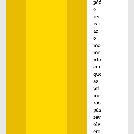
pôd
e
reg
istr
ar
o
mo
me
nto
em
que
as
pri
mei
ras
pás
rev
olv
era