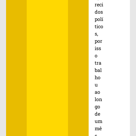
reci
dos
polí
tico
s,
por
iss
o
tra
bal
ho
u
ao
lon
go
de
um
mê
s