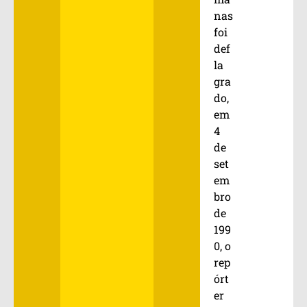
nas
foi
def
la
gra
do,
em
4
de
set
em
bro
de
199
0, o
rep
órt
er