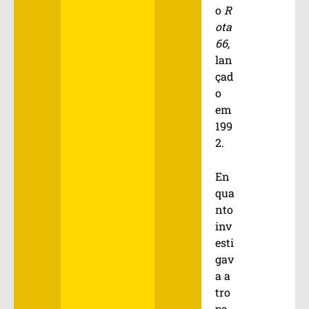
o
R
ota
66
,
lan
çad
o
em
199
2.
En
qua
nto
inv
esti
gav
a a
tro
pa