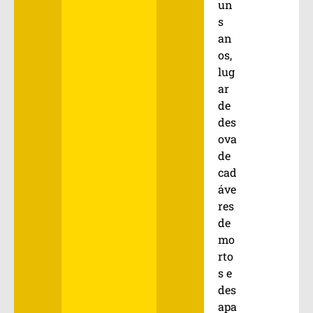
un
s
an
os,
lug
ar
de
des
ova
de
cad
áve
res
de
mo
rto
s e
des
apa