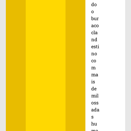
do
o
bur
aco
cla
nd
esti
no
co
m
ma
is
de
mil
oss
ada
s
hu
ma