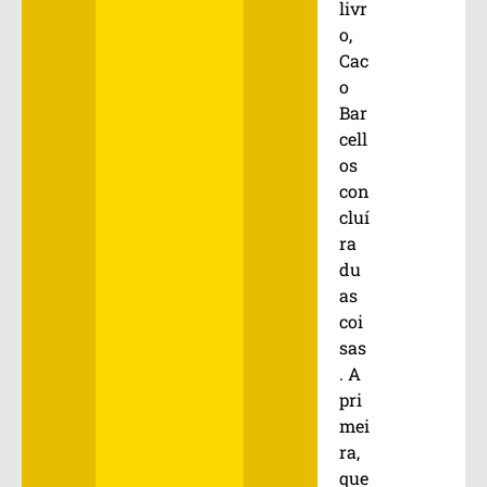
livr
o,
Cac
o
Bar
cell
os
con
cluí
ra
du
as
coi
sas
. A
pri
mei
ra,
que