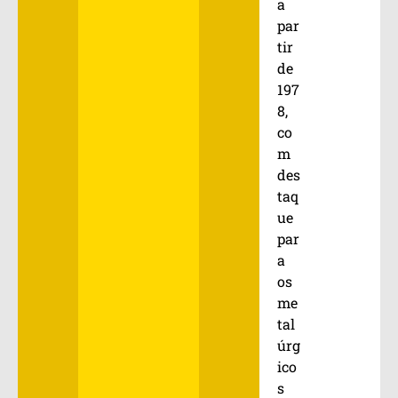
a
par
tir
de
197
8,
co
m
des
taq
ue
par
a
os
me
tal
úrg
ico
s