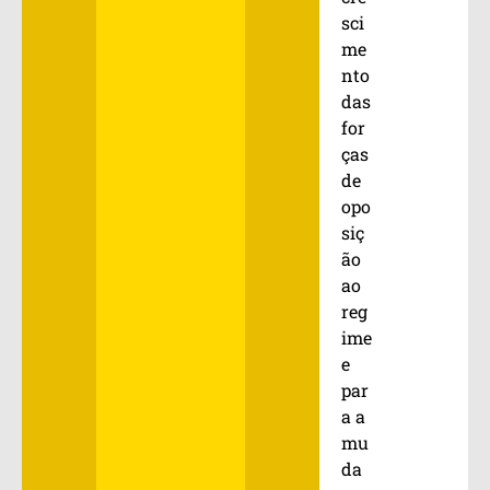
sci
me
nto
das
for
ças
de
opo
siç
ão
ao
reg
ime
e
par
a a
mu
da