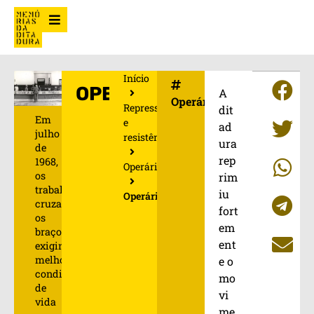
Início
OPERÁRIOS
A
Operários
Repressão
dit
Em
e
ad
julho
resistência
ura
de
rep
1968,
Operários
os
rim
trabalhadores
iu
Operários
cruzaram
fort
os
em
braços
ent
exigindo
melhores
e o
condições
mo
de
vi
vida
me