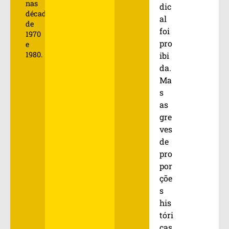
nas
dic
décadas
al
de
foi
1970
pro
e
1980.
ibi
da.
Ma
s
as
gre
ves
de
pro
por
çõe
s
his
tóri
cas