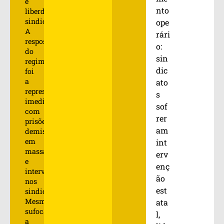
e
nto
liberdade
sindical.
ope
A
rári
resposta
o:
do
sin
regime
dic
foi
a
ato
repressão
s
imediata,
sof
com
rer
prisões,
am
demissões
em
int
massa
erv
e
enç
intervenção
ão
nos
est
sindicatos.
Mesmo
ata
sufocada,
l,
a