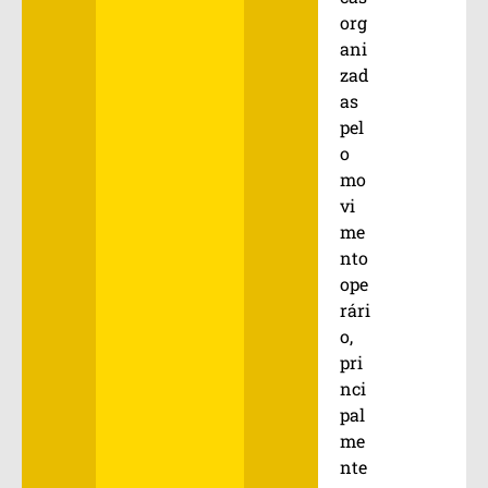
org
ani
zad
as
pel
o
mo
vi
me
nto
ope
rári
o,
pri
nci
pal
me
nte