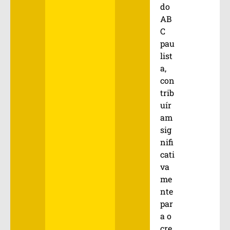
do
AB
C
pau
list
a,
con
trib
uír
am
sig
nifi
cati
va
me
nte
par
a o
cre