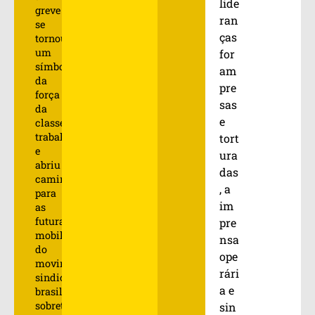
lide
greve
ran
se
ças
tornou
um
for
símbolo
am
da
pre
força
sas
da
e
classe
trabalhadora
tort
e
ura
abriu
das
caminho
, a
para
im
as
futuras
pre
mobilizações
nsa
do
ope
movimento
rári
sindical
a e
brasileiro,
sobretudo
sin