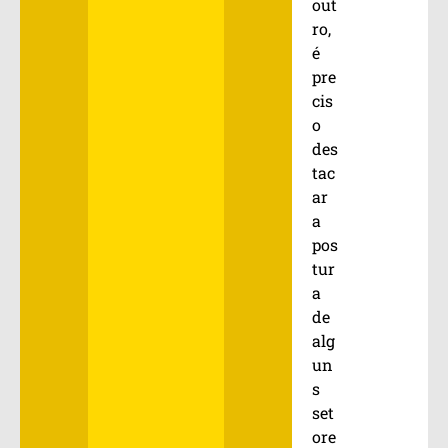
out
ro,
é
pre
cis
o
des
tac
ar
a
pos
tur
a
de
alg
un
s
set
ore