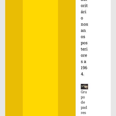
orit
ári
o
nos
an
os
pos
teri
ore
s a
196
4.
Gru
po
de
pad
res