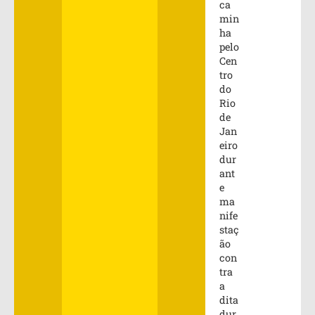
ca
min
ha
pelo
Cen
tro
do
Rio
de
Jan
eiro
dur
ant
e
ma
nife
staç
ão
con
tra
a
dita
dur