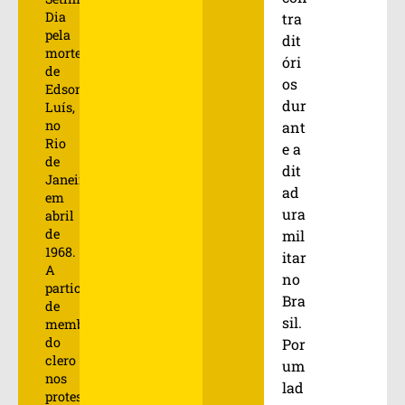
Dia
tra
pela
dit
morte
óri
de
os
Edson
dur
Luís,
no
ant
Rio
e a
de
dit
Janeiro,
ad
em
ura
abril
de
mil
1968.
itar
A
no
participação
Bra
de
sil.
membros
do
Por
clero
um
nos
lad
protestos