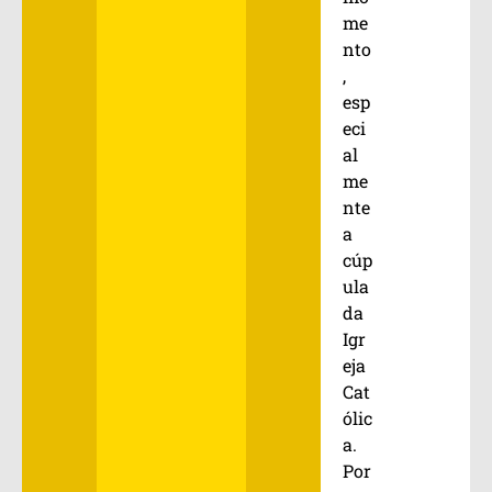
me
nto
,
esp
eci
al
me
nte
a
cúp
ula
da
Igr
eja
Cat
ólic
a.
Por