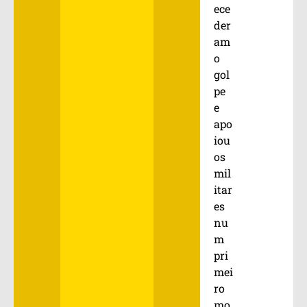
ece
der
am
o
gol
pe
e
apo
iou
os
mil
itar
es
nu
m
pri
mei
ro
mo