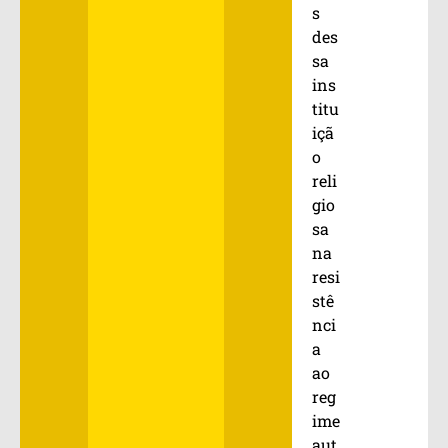
s
des
sa
ins
titu
içã
o
reli
gio
sa
na
resi
stê
nci
a
ao
reg
ime
aut