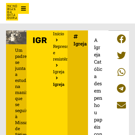
Início
IGREJA
A
Igreja
Repressão
Igr
Um
e
eja
padre
resistência
Cat
se
junta
ólic
Igreja
a
a
estudantes
des
Igreja
na
em
manifestação
pen
que
se
ho
seguiu
u
à
pap
Missa
éis
de
con
Sétimo