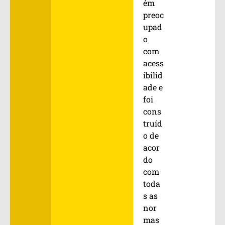
ém
preoc
upad
o
com
acess
ibilid
ade e
foi
cons
truíd
o de
acor
do
com
toda
s as
nor
mas