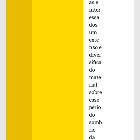
as e
inter
essa
dos
um
exte
nso e
diver
sifica
do
mate
rial
sobre
esse
perío
do
somb
rio
da