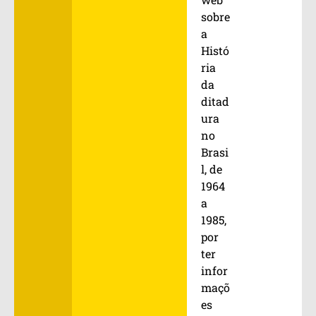
sobre
a
Histó
ria
da
ditad
ura
no
Brasi
l, de
1964
a
1985,
por
ter
infor
maçõ
es