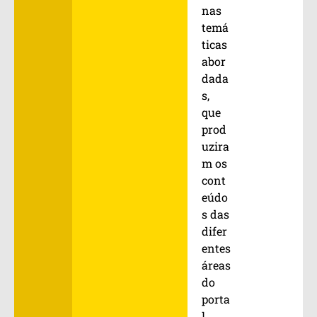
nas
temá
ticas
abor
dada
s,
que
prod
uzira
m os
cont
eúdo
s das
difer
entes
áreas
do
porta
l.