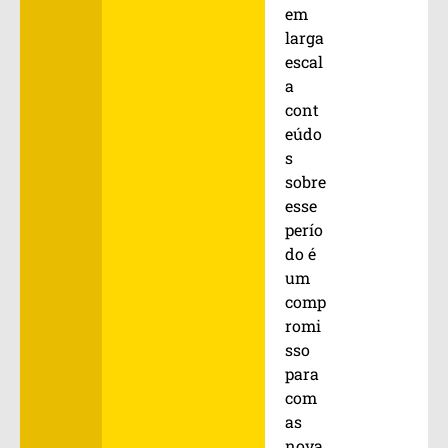
em
larga
escal
a
cont
eúdo
s
sobre
esse
perío
do é
um
comp
romi
sso
para
com
as
nova