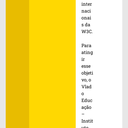
inter
naci
onai
s da
W3C.
Para
ating
ir
esse
objeti
vo, o
Vlad
o
Educ
ação
–
Instit
uto