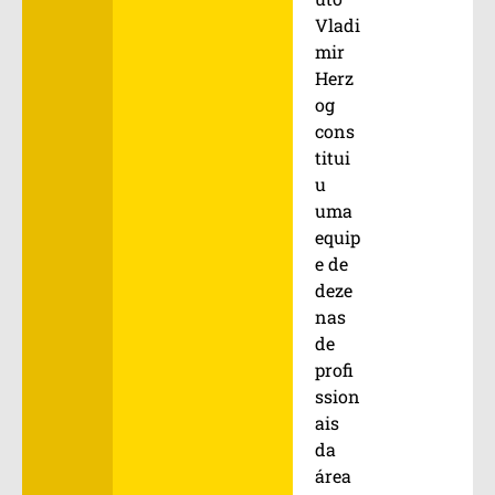
Vladi
mir
Herz
og
cons
titui
u
uma
equip
e de
deze
nas
de
profi
ssion
ais
da
área