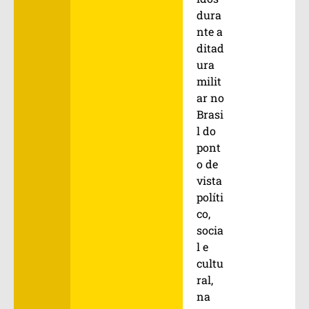
dura
nte a
ditad
ura
milit
ar no
Brasi
l do
pont
o de
vista
políti
co,
socia
l e
cultu
ral,
na