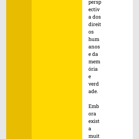
persp
ectiv
a dos
direit
os
hum
anos
e da
mem
ória
e
verd
ade.
Emb
ora
exist
a
muit