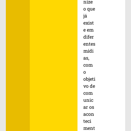
nize
o que
já
exist
e em
difer
entes
mídi
as,
com
o
objeti
vo de
com
unic
ar os
acon
teci
ment