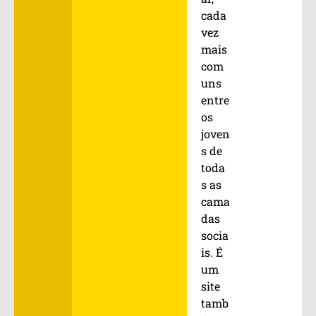
cada
vez
mais
com
uns
entre
os
joven
s de
toda
s as
cama
das
socia
is. É
um
site
tamb