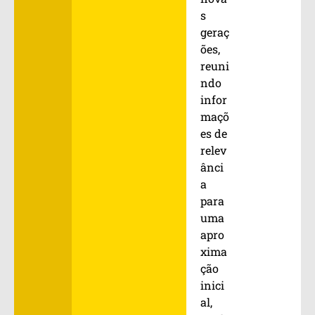
s
geraç
ões,
reuni
ndo
infor
maçõ
es de
relev
ânci
a
para
uma
apro
xima
ção
inici
al,