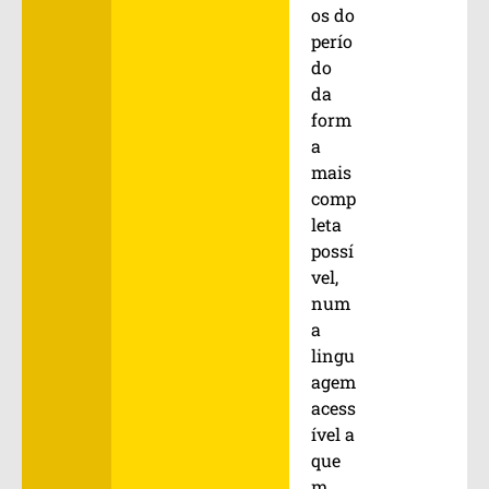
os do
perío
do
da
form
a
mais
comp
leta
possí
vel,
num
a
lingu
agem
acess
ível a
que
m