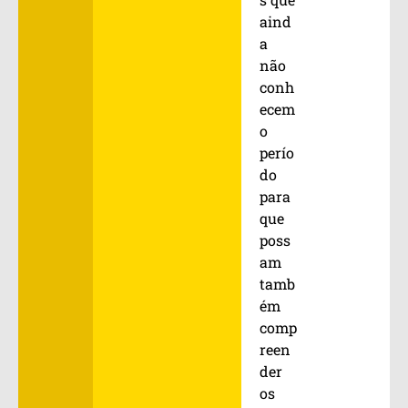
aind
a
não
conh
ecem
o
perío
do
para
que
poss
am
tamb
ém
comp
reen
der
os