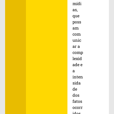
mídi
as,
que
poss
am
com
unic
ar a
comp
lexid
ade e
a
inten
sida
de
dos
fatos
ocorr
idos