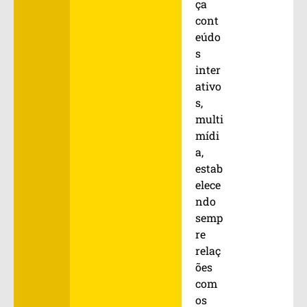
ça
cont
eúdo
s
inter
ativo
s,
multi
mídi
a,
estab
elece
ndo
semp
re
relaç
ões
com
os