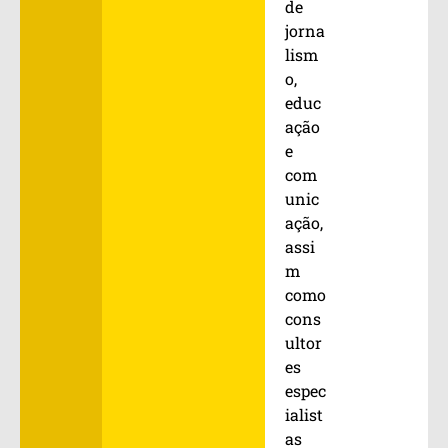
de
jorna
lism
o,
educ
ação
e
com
unic
ação,
assi
m
como
cons
ultor
es
espec
ialist
as