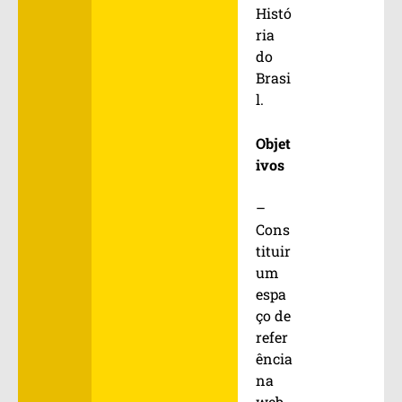
Histó
ria
do
Brasi
l.
Objet
ivos
–
Cons
tituir
um
espa
ço de
refer
ência
na
web