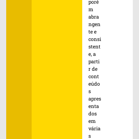
poré
m
abra
ngen
te e
consi
stent
e, a
parti
r de
cont
eúdo
s
apres
enta
dos
em
vária
s