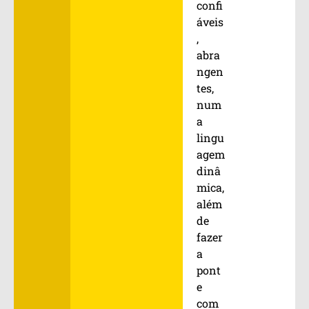
confi
áveis
,
abra
ngen
tes,
num
a
lingu
agem
dinâ
mica,
além
de
fazer
a
pont
e
com