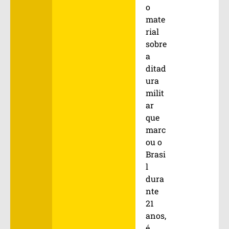
o
mate
rial
sobre
a
ditad
ura
milit
ar
que
marc
ou o
Brasi
l
dura
nte
21
anos,
é