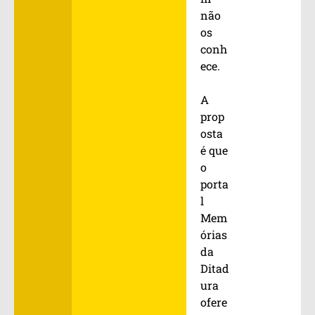
não
os
conh
ece.
A
prop
osta
é que
o
porta
l
Mem
órias
da
Ditad
ura
ofere