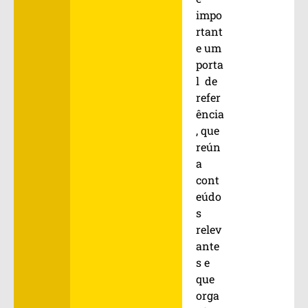
impo
rtant
e um
porta
l de
refer
ência
, que
reún
a
cont
eúdo
s
relev
ante
s e
que
orga