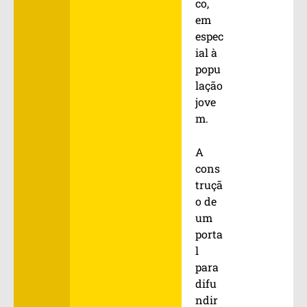
co,
em
espec
ial à
popu
lação
jove
m.
A
cons
truçã
o de
um
porta
l
para
difu
ndir