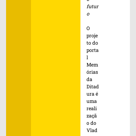
futur
o
O
proje
to do
porta
l
Mem
órias
da
Ditad
ura é
uma
reali
zaçã
o do
Vlad