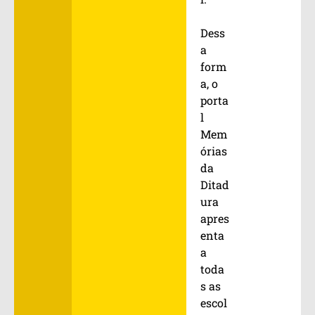
Dess
a
form
a, o
porta
l
Mem
órias
da
Ditad
ura
apres
enta
a
toda
s as
escol