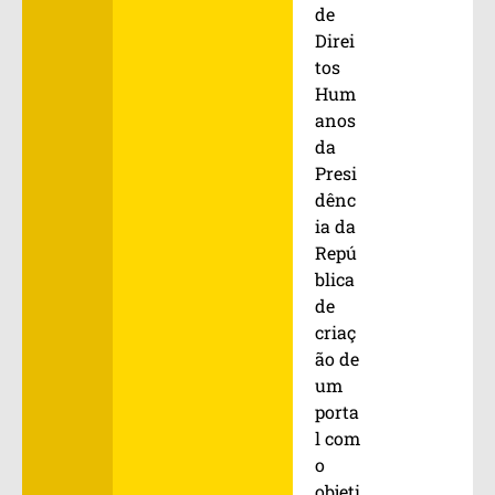
de
Direi
tos
Hum
anos
da
Presi
dênc
ia da
Repú
blica
de
criaç
ão de
um
porta
l com
o
objeti