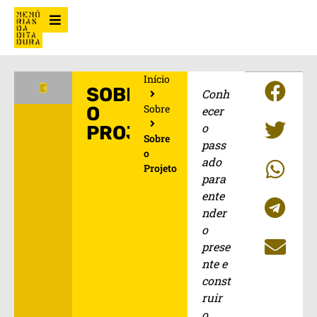
Início
SOBRE
Conh
Sobre
O
ecer
o
PROJETO
Sobre
pass
o
ado
Projeto
para
ente
nder
o
prese
nte e
const
ruir
o