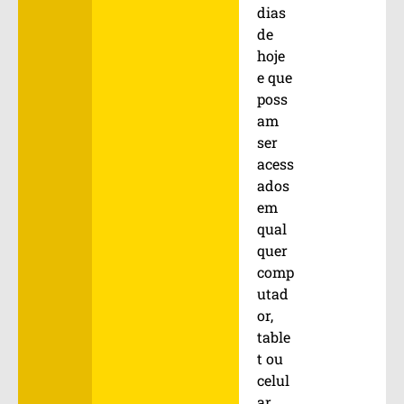
dias
de
hoje
e que
poss
am
ser
acess
ados
em
qual
quer
comp
utad
or,
table
t ou
celul
ar,