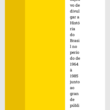
vo de
divul
gar a
Histó
ria
do
Brasi
l no
perío
do de
1964
à
1985
junto
ao
gran
de
públi