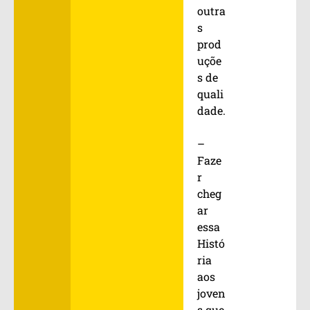
outra
s
prod
uçõe
s de
quali
dade.
–
Faze
r
cheg
ar
essa
Histó
ria
aos
joven
s que