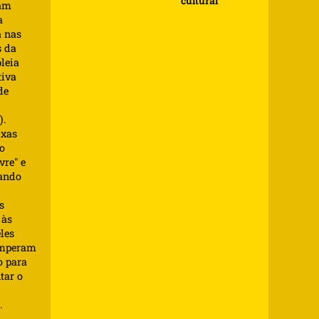
cultural
tam
a
a nas
s da
leia
tiva
de
).
ixas
o
vre" e
ando
s
 às
eles
omperam
o para
tar o
.