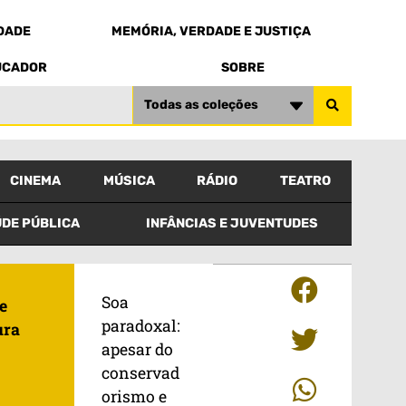
EDADE
MEMÓRIA, VERDADE E JUSTIÇA
UCADOR
SOBRE
Todas as coleções
CINEMA
MÚSICA
RÁDIO
TEATRO
DE PÚBLICA
INFÂNCIAS E JUVENTUDES
Soa
e
paradoxal:
ura
apesar do
conservad
orismo e