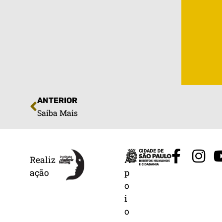
ANTERIOR
Saiba Mais
Realiz
A
ação
p
o
i
o