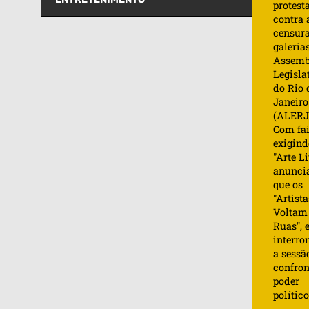
protes
contra 
censur
galeria
Assemb
Legisla
do Rio 
Janeiro
(ALERJ
Com fa
exigind
"Arte Li
anunci
que os
"Artista
Voltam
Ruas", 
interr
a sessã
confron
poder
político