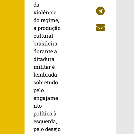
da
violência
do regime,
a produção
cultural
brasileira
durante a
ditadura
militar é
lembrada
sobretudo
pelo
engajame
nto
político à
esquerda,
pelo desejo