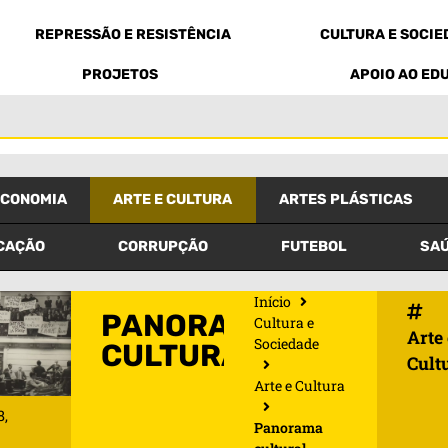
REPRESSÃO E RESISTÊNCIA
CULTURA E SOCI
PROJETOS
APOIO AO ED
ECONOMIA
ARTE E CULTURA
ARTES PLÁSTICAS
CAÇÃO
CORRUPÇÃO
FUTEBOL
SAÚ
Início
PANORAMA
Cultura e
Arte 
Sociedade
CULTURAL
Cult
Arte e Cultura
8,
Panorama