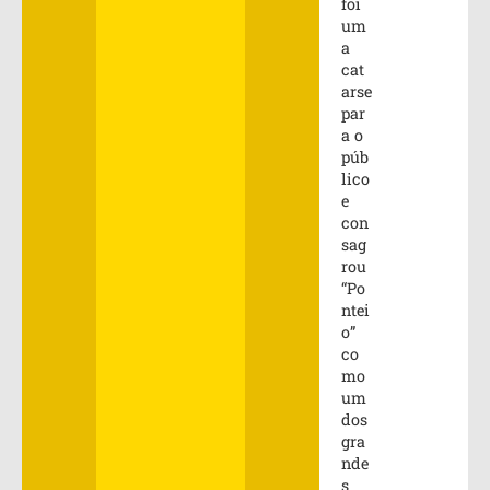
foi
um
a
cat
arse
par
a o
púb
lico
e
con
sag
rou
“Po
ntei
o”
co
mo
um
dos
gra
nde
s