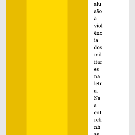
alu
são
à
viol
ênc
ia
dos
mil
itar
es
na
letr
a.
Na
s
ent
reli
nh
as,