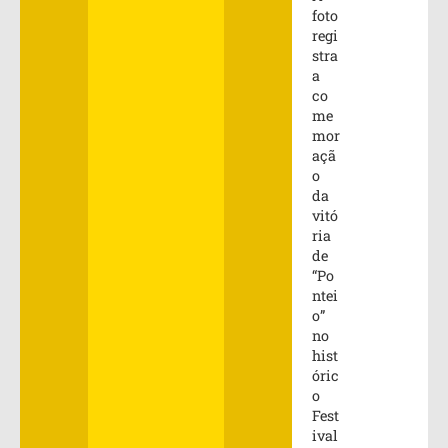
foto
regi
stra
a
co
me
mor
açã
o
da
vitó
ria
de
“Po
ntei
o”
no
hist
óric
o
Fest
ival