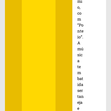
mi
o,
co
m
“Po
nte
io”.
A
mú
sic
a
te
m
bat
ida
ser
tan
eja
e