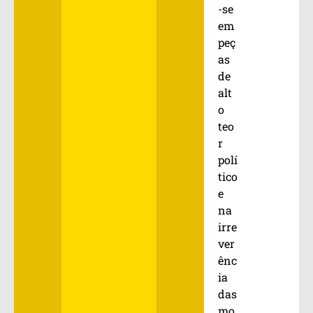
-se
em
peç
as
de
alt
o
teo
r
polí
tico
e
na
irre
ver
ênc
ia
das
mo