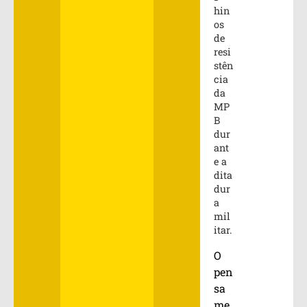
hin
os
de
resi
stên
cia
da
MP
B
dur
ant
e a
dita
dur
a
mil
itar.
O
pen
sa
me