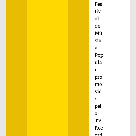
Fes
tiv
al
de
Mú
sic
a
Pop
ula
r,
pro
mo
vid
o
pel
a
TV
Rec
ord