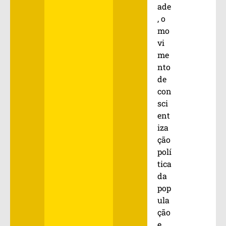
ade
, o
mo
vi
me
nto
de
con
sci
ent
iza
ção
polí
tica
da
pop
ula
ção
e