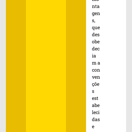
nta
gen
s,
que
des
obe
dec
ia
m a
con
ven
çõe
s
est
abe
leci
das
e