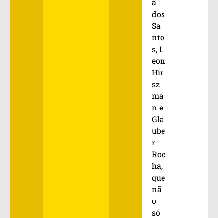
a
dos
Sa
nto
s, L
eon
Hir
sz
ma
n e
Gla
ube
r
Roc
ha,
que
nã
o
só