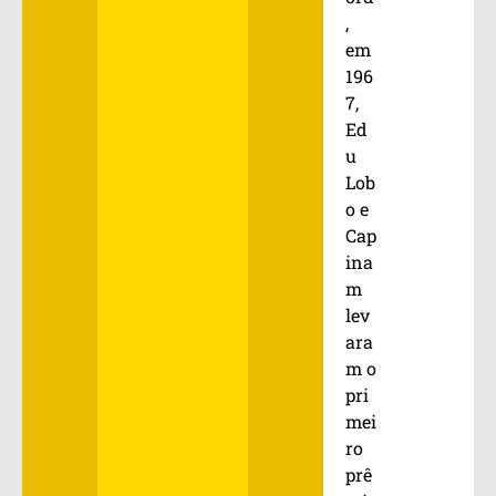
,
em
196
7,
Ed
u
Lob
o e
Cap
ina
m
lev
ara
m o
pri
mei
ro
prê