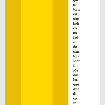
se
torn
ou
sim
bóli
co,
ao
lad
o
da
can
tora
Mar
ília
Me
dal
ha,
que
divi
diu
co
m