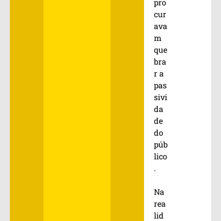
pro
cur
ava
m
que
bra
r a
pas
sivi
da
de
do
púb
lico
.
Na
rea
lid