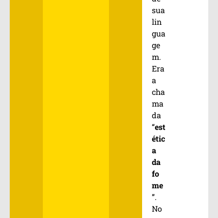
sua
lin
gua
ge
m.
Era
a
cha
ma
da
“
est
étic
a
da
fo
me
”.
No