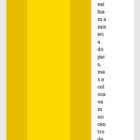
exi
bia
m a
mis
éri
a
do
paí
s,
ma
s a
col
oca
va
m
no
cen
tro
de