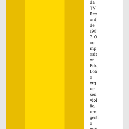
da
TV
Rec
ord
de
196
7. O
co
mp
osit
or
Edu
Lob
o
erg
ue
seu
viol
ão,
um
gest
o
que