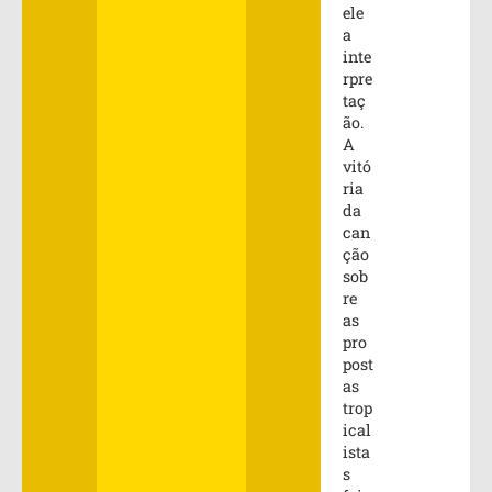
ele
a
inte
rpre
taç
ão.
A
vitó
ria
da
can
ção
sob
re
as
pro
post
as
trop
ical
ista
s