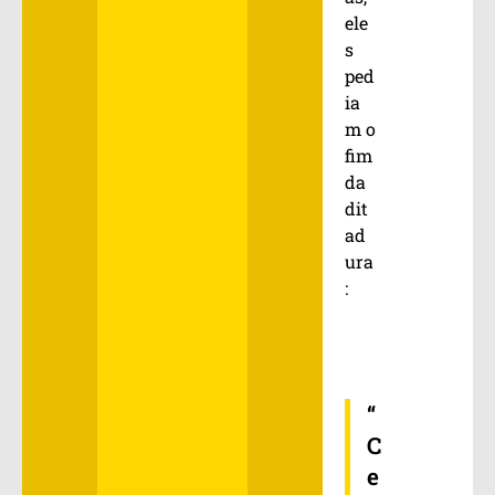
ele
s
ped
ia
m o
fim
da
dit
ad
ura
:
“
C
e