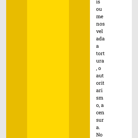
is
ou
me
nos
vel
ada
a
tort
ura
, o
aut
orit
ari
sm
o, a
cen
sur
a.
No