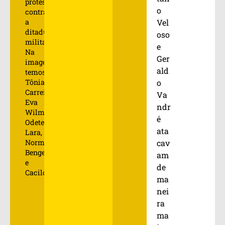
protesto
o
contra
Vel
a
ditadura
oso
militar.
e
Na
Ger
imagem
ald
temos
o
Tônia
Carreiro,
Va
Eva
ndr
Wilma,
é
Odete
ata
Lara,
cav
Norma
Bengell
am
e
de
Cacilda_Becker.
ma
nei
ra
ma