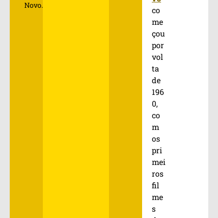
Novo.
co
me
çou
por
vol
ta
de
196
0,
co
m
os
pri
mei
ros
fil
me
s