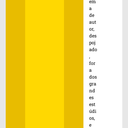
em
a
de
aut
or,
des
poj
ado
,
for
a
dos
gra
nd
es
est
údi
os,
e