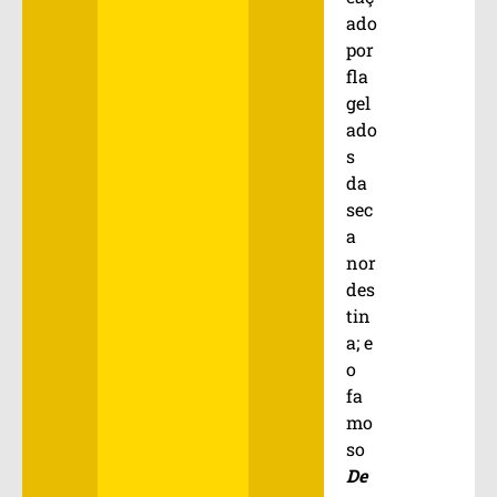
ado
por
fla
gel
ado
s
da
sec
a
nor
des
tin
a; e
o
fa
mo
so
De