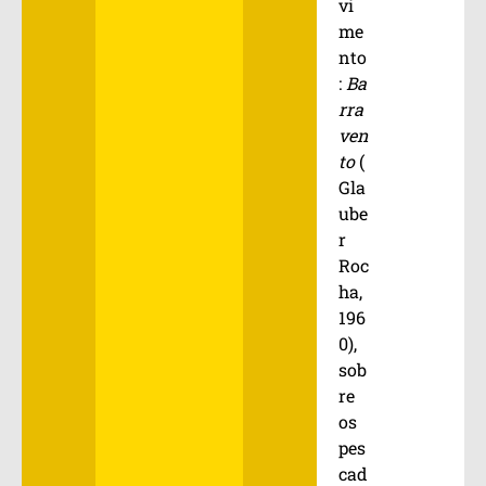
vi
me
nto
:
Ba
rra
ven
to
(
Gla
ube
r
Roc
ha,
196
0),
sob
re
os
pes
cad