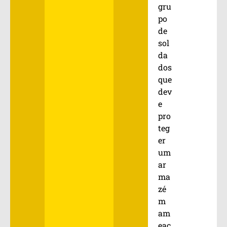
gru
po
de
sol
da
dos
que
dev
e
pro
teg
er
um
ar
ma
zé
m
am
eaç