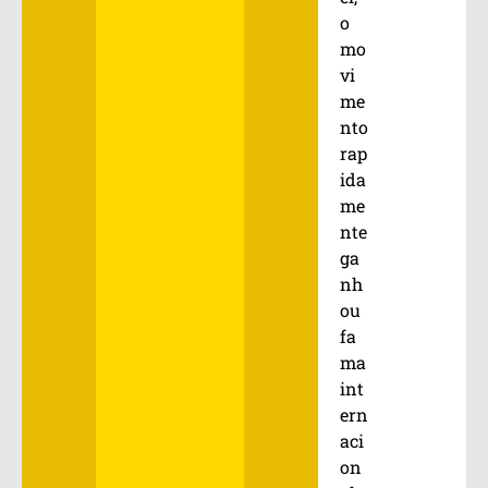
o
mo
vi
me
nto
rap
ida
me
nte
ga
nh
ou
fa
ma
int
ern
aci
on