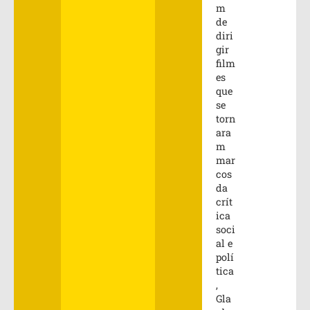
m
de
diri
gir
film
es
que
se
torn
ara
m
mar
cos
da
crít
ica
soci
al e
polí
tica
,
Gla