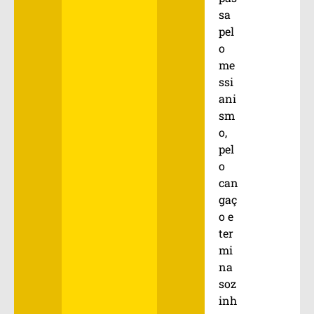
sa
pel
o
me
ssi
ani
sm
o,
pel
o
can
gaç
o e
ter
mi
na
soz
inh