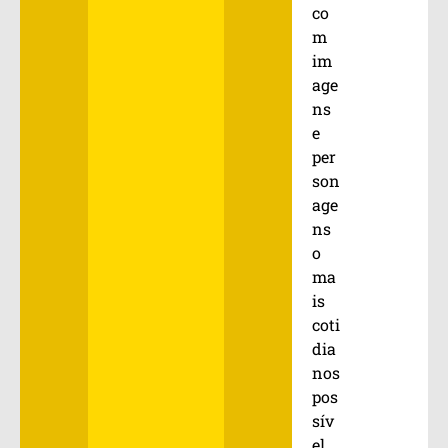
co
m
im
age
ns
e
per
son
age
ns
o
ma
is
coti
dia
nos
pos
sív
el,