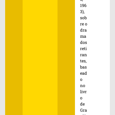
196
3),
sob
re o
dra
ma
dos
reti
ran
tes,
bas
ead
o
no
livr
o
de
Gra