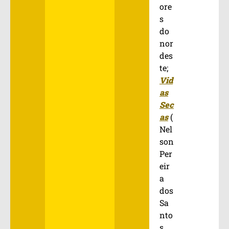
ore
s
do
nor
des
te;
Vid
as
Sec
as
(
Nel
son
Per
eir
a
dos
Sa
nto
s,