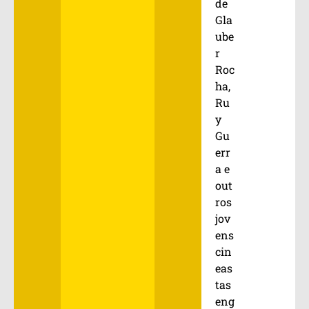
de
Gla
ube
r
Roc
ha,
Ru
y
Gu
err
a e
out
ros
jov
ens
cin
eas
tas
eng