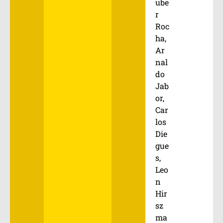
ube
r
Roc
ha,
Ar
nal
do
Jab
or,
Car
los
Die
gue
s,
Leo
n
Hir
sz
ma