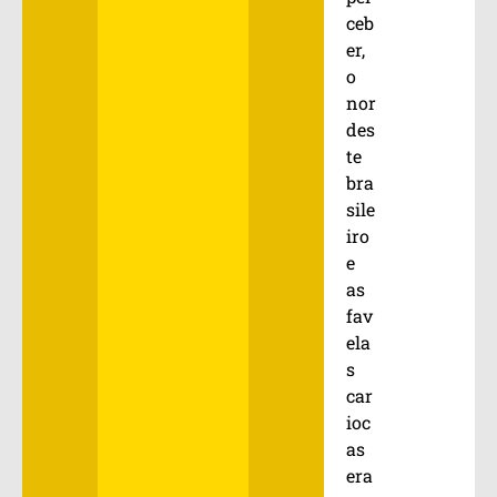
ceb
er,
o
nor
des
te
bra
sile
iro
e
as
fav
ela
s
car
ioc
as
era