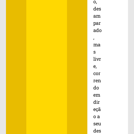
o,
des
am
par
ado
,
ma
s
livr
e,
cor
ren
do
em
dir
eçã
o a
seu
des