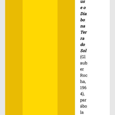
us
e o
Dia
bo
na
Ter
ra
do
Sol
(Gl
aub
er
Roc
ha,
196
4),
par
ábo
la