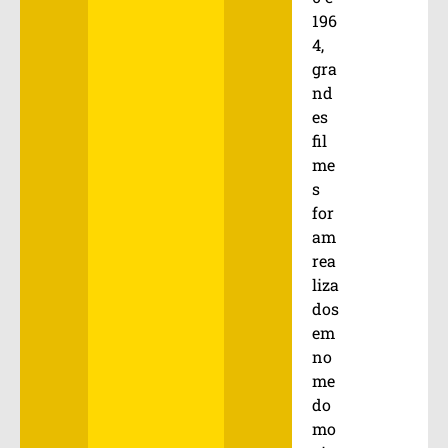
196
4,
gra
nd
es
fil
me
s
for
am
rea
liza
dos
em
no
me
do
mo