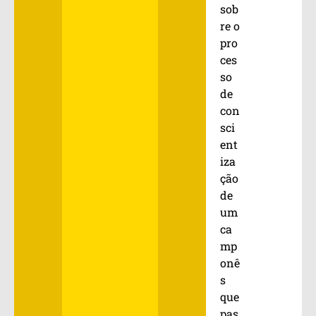
sob
re o
pro
ces
so
de
con
sci
ent
iza
ção
de
um
ca
mp
onê
s
que
pas