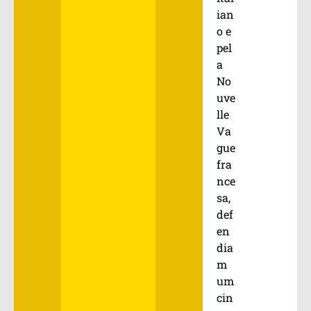
ian
o e
pel
a
No
uve
lle
Va
gue
fra
nce
sa,
def
en
dia
m
um
cin