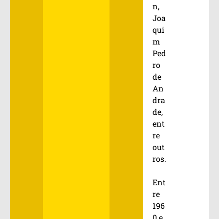
n,
Joa
qui
m
Ped
ro
de
An
dra
de,
ent
re
out
ros.
Ent
re
196
0 e