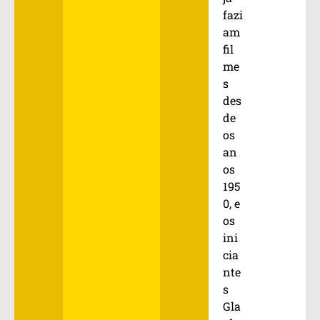
fazi
am
fil
me
s
des
de
os
an
os
195
0, e
os
ini
cia
nte
s
Gla