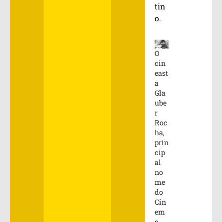
tin
o.
O
cin
east
a
Gla
ube
r
Roc
ha,
prin
cip
al
no
me
do
Cin
em
a