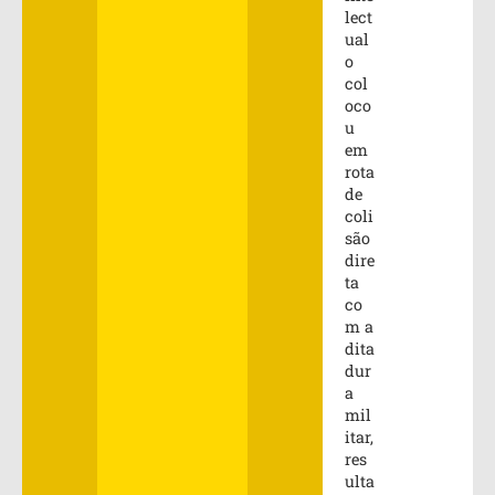
lect
ual
o
col
oco
u
em
rota
de
coli
são
dire
ta
co
m a
dita
dur
a
mil
itar,
res
ulta