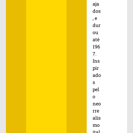
aja
dos
, e
dur
ou
até
196
7.
Ins
pir
ado
s
pel
o
neo
rre
alis
mo
ital