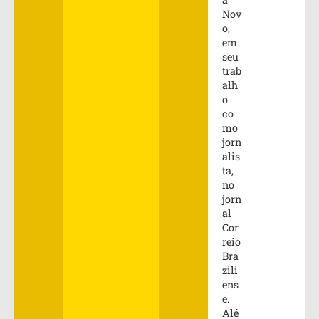
Nov
o,
em
seu
trab
alh
o
co
mo
jorn
alis
ta,
no
jorn
al
Cor
reio
Bra
zili
ens
e.
Alé