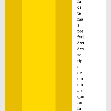
m
os
te
ma
s
pre
feri
dos
des
se
tip
o
de
cin
em
a, o
que
ne
m