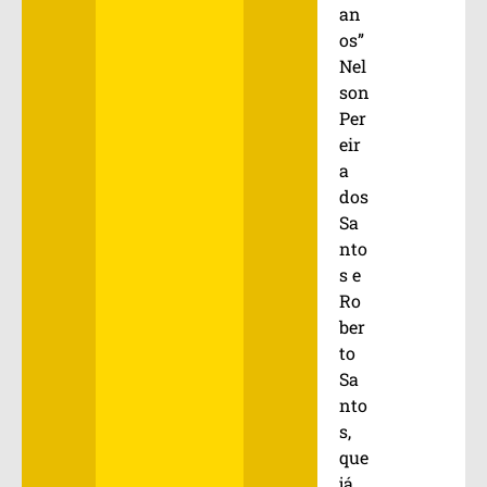
an
os”
Nel
son
Per
eir
a
dos
Sa
nto
s e
Ro
ber
to
Sa
nto
s,
que
já