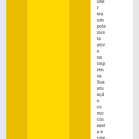
ube
r
era
um
pole
mis
ta
ativ
o
na
imp
ren
sa.
Sua
atu
açã
o
co
mo
cin
east
a e
inte