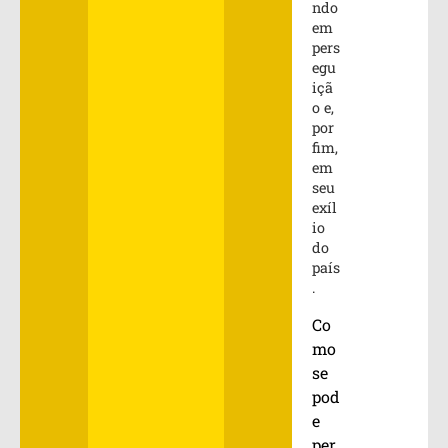
ndo
em
pers
egu
içã
o e,
por
fim,
em
seu
exíl
io
do
país
.
Co
mo
se
pod
e
per