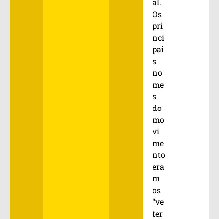
al.
Os
pri
nci
pai
s
no
me
s
do
mo
vi
me
nto
era
m
os
“ve
ter