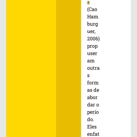
s
(Cao
Ham
burg
uer,
2006)
prop
user
am
outra
s
form
as de
abor
dar o
perío
do.
Eles
enfat