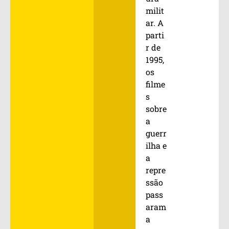
milit
ar. A
parti
r de
1995,
os
filme
s
sobre
a
guerr
ilha e
a
repre
ssão
pass
aram
a