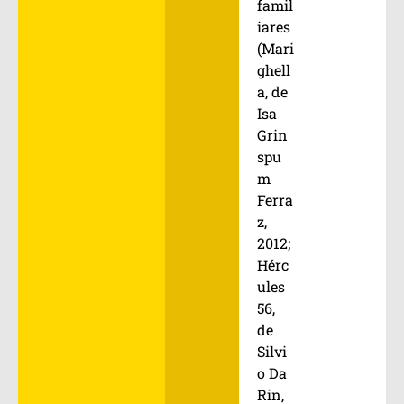
famil
iares
(Mari
ghell
a, de
Isa
Grin
spu
m
Ferra
z,
2012;
Hérc
ules
56,
de
Silvi
o Da
Rin,