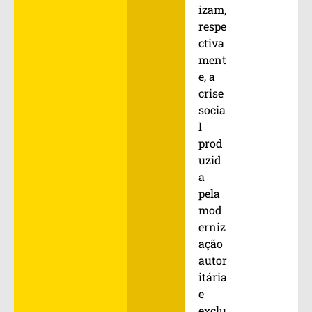
izam,
respe
ctiva
ment
e, a
crise
socia
l
prod
uzid
a
pela
mod
erniz
ação
autor
itária
e
exclu