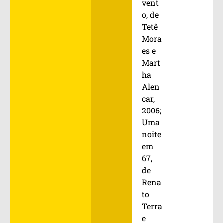
vent
o, de
Tetê
Mora
es e
Mart
ha
Alen
car,
2006;
Uma
noite
em
67,
de
Rena
to
Terra
e