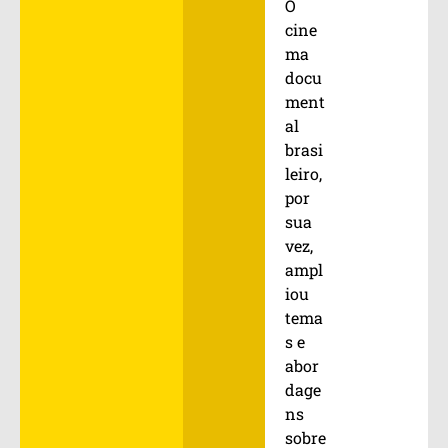
O
cine
ma
docu
ment
al
brasi
leiro,
por
sua
vez,
ampl
iou
tema
s e
abor
dage
ns
sobre