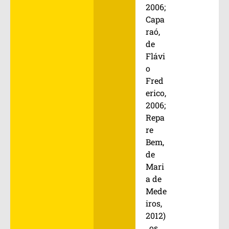
2006;
Capa
raó,
de
Flávi
o
Fred
erico,
2006;
Repa
re
Bem,
de
Mari
a de
Mede
iros,
2012)
, os