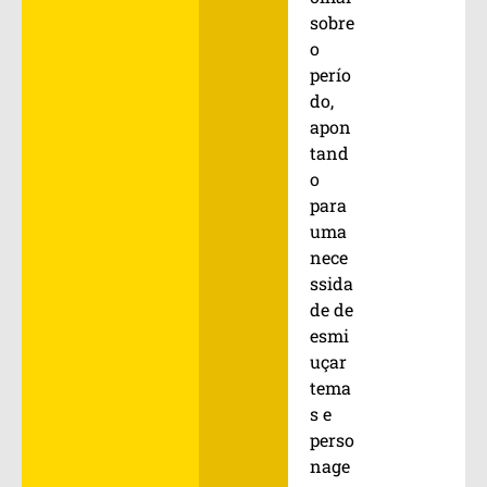
sobre
o
perío
do,
apon
tand
o
para
uma
nece
ssida
de de
esmi
uçar
tema
s e
perso
nage