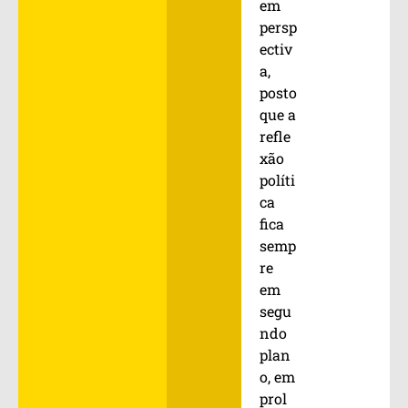
em
persp
ectiv
a,
posto
que a
refle
xão
políti
ca
fica
semp
re
em
segu
ndo
plan
o, em
prol