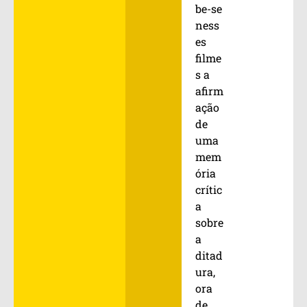
be-se
ness
es
filme
s a
afirm
ação
de
uma
mem
ória
crític
a
sobre
a
ditad
ura,
ora
de