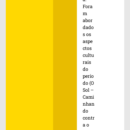
Fora
m
abor
dado
s os
aspe
ctos
cultu
rais
do
perío
do (O
Sol –
Cami
nhan
do
contr
a o