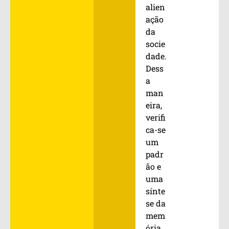
alien
ação
da
socie
dade.
Dess
a
man
eira,
verifi
ca-se
um
padr
ão e
uma
sínte
se da
mem
ória