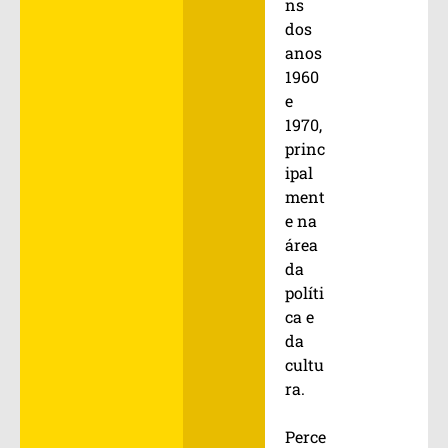
ns
dos
anos
1960
e
1970,
princ
ipal
ment
e na
área
da
políti
ca e
da
cultu
ra.
Perce