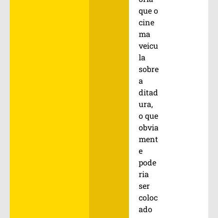
que o
cine
ma
veicu
la
sobre
a
ditad
ura,
o que
obvia
ment
e
pode
ria
ser
coloc
ado