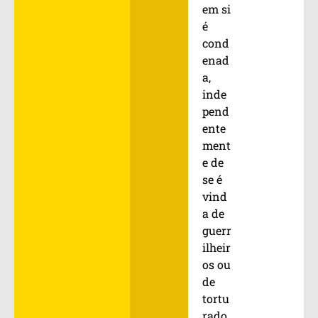
em si
é
cond
enad
a,
inde
pend
ente
ment
e de
se é
vind
a de
guerr
ilheir
os ou
de
tortu
rado