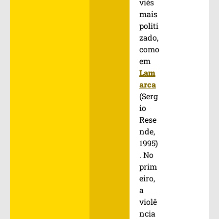
viés
mais
politi
zado,
como
em
Lam
arca
(Serg
io
Rese
nde,
1995)
. No
prim
eiro,
a
violê
ncia