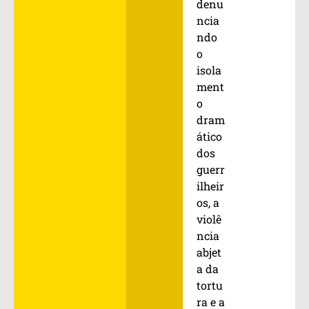
denu
ncia
ndo
o
isola
ment
o
dram
ático
dos
guerr
ilheir
os, a
violê
ncia
abjet
a da
tortu
ra e a