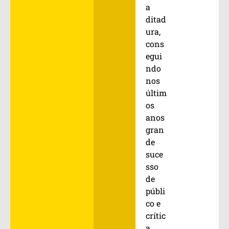
a
ditad
ura,
cons
egui
ndo
nos
últim
os
anos
gran
de
suce
sso
de
públi
co e
crític
a.