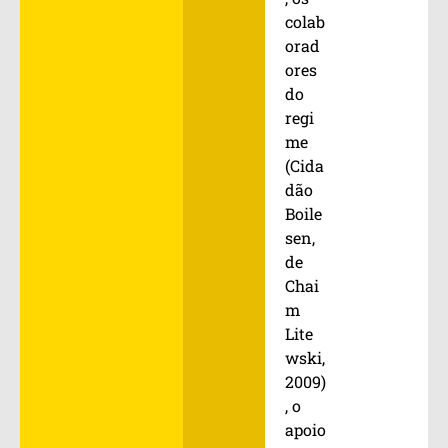
colab
orad
ores
do
regi
me
(Cida
dão
Boile
sen,
de
Chai
m
Lite
wski,
2009)
, o
apoio