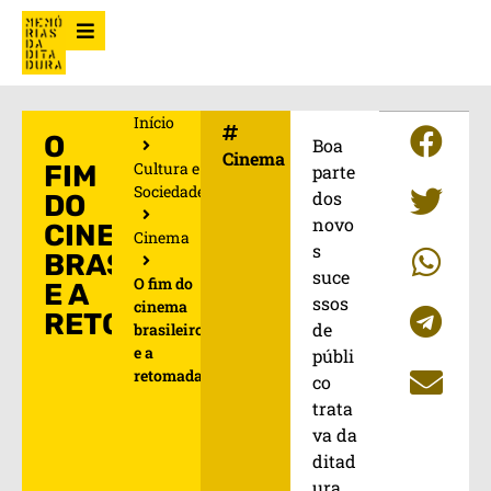
Início
O
Boa
Cinema
Cultura e
FIM
parte
Sociedade
dos
DO
novo
CINEMA
Cinema
s
BRASILEIRO
suce
O fim do
E A
ssos
cinema
RETOMADA
de
brasileiro
e a
públi
retomada
co
trata
va da
ditad
ura