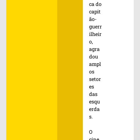
ca do
capit
ão-
guerr
ilheir
o,
agra
dou
ampl
os
setor
es
das
esqu
erda
s.
O
cine