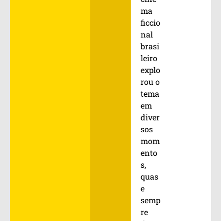
ma
ficcio
nal
brasi
leiro
explo
rou o
tema
em
diver
sos
mom
ento
s,
quas
e
semp
re