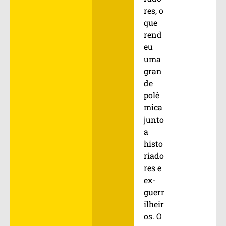
res, o
que
rend
eu
uma
gran
de
polê
mica
junto
a
histo
riado
res e
ex-
guerr
ilheir
os. O