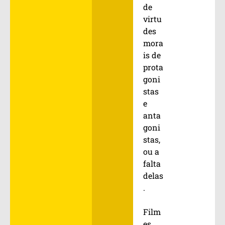
de
virtu
des
mora
is de
prota
goni
stas
e
anta
goni
stas,
ou a
falta
delas
.
Film
es