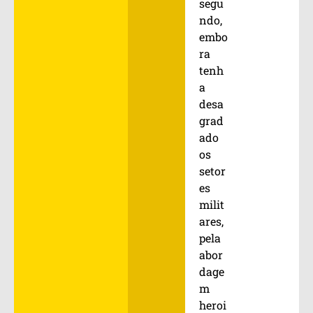
segu
ndo,
embo
ra
tenh
a
desa
grad
ado
os
setor
es
milit
ares,
pela
abor
dage
m
heroi