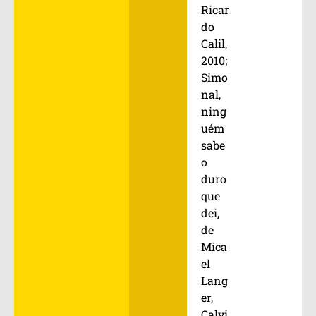
Ricar
do
Calil,
2010;
Simo
nal,
ning
uém
sabe
o
duro
que
dei,
de
Mica
el
Lang
er,
Calvi