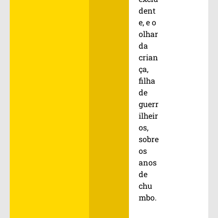
dent
e, e o
olhar
da
crian
ça,
filha
de
guerr
ilheir
os,
sobre
os
anos
de
chu
mbo.