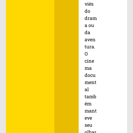
viés
do
dram
a ou
da
aven
tura.
O
cine
ma
docu
ment
al
tamb
ém
mant
eve
seu
olhar