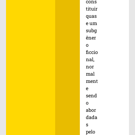
cons
tituir
quas
e um
subg
êner
o
ficcio
nal,
nor
mal
ment
e
send
o
abor
dada
s
pelo