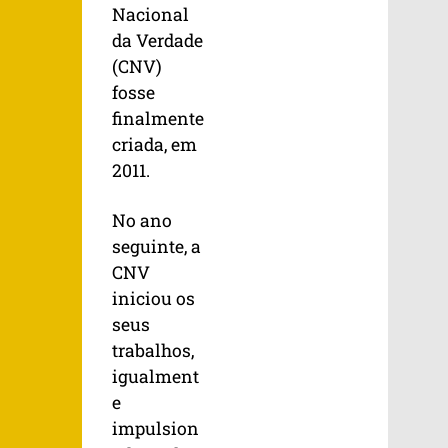
Nacional
da Verdade
(CNV)
fosse
finalmente
criada, em
2011.
No ano
seguinte, a
CNV
iniciou os
seus
trabalhos,
igualment
e
impulsion