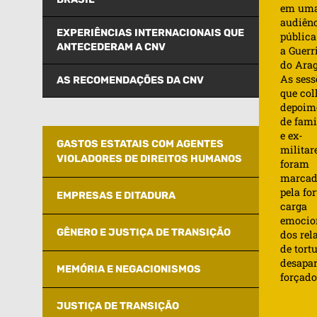
em um
audiên
EXPERIÊNCIAS INTERNACIONAIS QUE
pública
ANTECEDERAM A CNV
a Guerr
do Arag
As sess
AS RECOMENDAÇÕES DA CNV
que co
depoim
de fami
e ex-
GASTOS ESTATAIS COM AGENTES
militare
VIOLADORES DE DIREITOS HUMANOS
foram
marcad
pela for
EMPRESAS E DITADURA
carga
emocio
GÊNERO E JUSTIÇA DE TRANSIÇÃO
dos rel
de tortu
desapa
MEMÓRIA E NEGACIONISMOS
forçado
JUSTIÇA DE TRANSIÇÃO