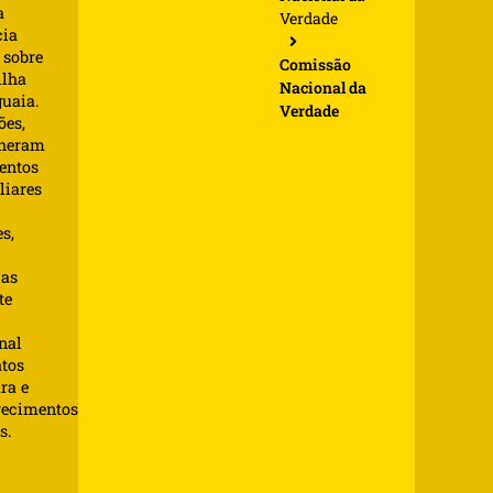
a
Verdade
cia
 sobre
Comissão
ilha
Nacional da
uaia.
Verdade
ões,
lheram
entos
liares
s,
as
te
nal
atos
ra e
recimentos
s.