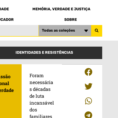
EDADE
MEMÓRIA, VERDADE E JUSTIÇA
UCADOR
SOBRE
Todas as coleções
IDENTIDADES E RESISTÊNCIAS
Foram
ssão
necessária
onal
s décadas
erdade
de luta
incansável
dos
familiares