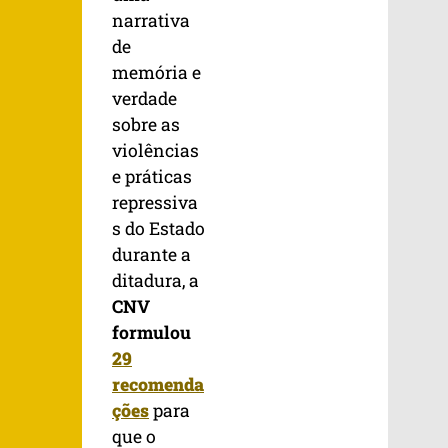
narrativa
de
memória e
verdade
sobre as
violências
e práticas
repressiva
s do Estado
durante a
ditadura, a
CNV
formulou
29
recomenda
ções
para
que o