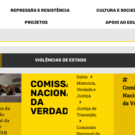
REPRESSÃO E RESISTÊNCIA
CULTURA E SOCI
PROJETOS
APOIO AO ED
VIOLÊNCIAS DE ESTADO
Início
COMISSÃO
Memória,
Comi
Verdade e
NACIONAL
Naci
Justiça
DA
da V
Justiça de
s da
VERDADE
ão
Transição
al da
e
Comissão
014)
Nacional da