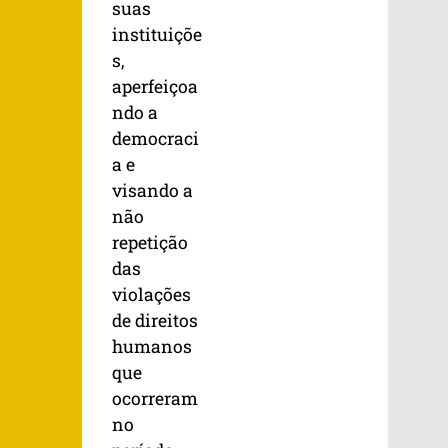
suas
instituiçõe
s,
aperfeiçoa
ndo a
democraci
a e
visando a
não
repetição
das
violações
de direitos
humanos
que
ocorreram
no