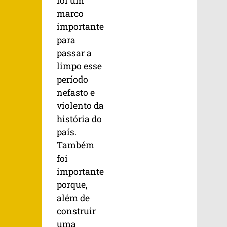
foi um
marco
importante
para
passar a
limpo esse
período
nefasto e
violento da
história do
país.
Também
foi
importante
porque,
além de
construir
uma