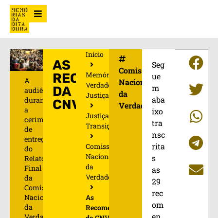
Início
AS
Seg
Comissão
Memória,
RECOMENDAÇÕES
ue
A
Nacional
Verdade e
m
DA
audiência
da
Justiça
aba
durante
CNV
Verdade
a
ixo
Justiça de
cerimônia
tra
Transição
de
nsc
entrega
rita
Comissão
do
Nacional
s
Relatório
da
Final
as
Verdade
da
29
Comissão
rec
As
Nacional
om
da
Recomendações
en
Verdade,
da CNV