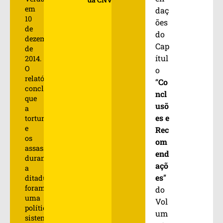
em
daç
10
ões
de
do
dezembro
Cap
de
ítul
2014.
O
o
relatório
“
Co
concluiu
ncl
que
usõ
a
es e
tortura
e
Rec
os
om
assassinatos
end
durante
açõ
a
es
”
ditadura
foram
do
uma
Vol
política
um
sistemática