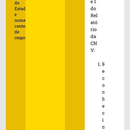
e 1
de
do
Estado
e
Rel
nomeou
ató
centenas
rio
de
da
responsáveis.
CN
V:
R
e
c
o
n
h
e
c
i
m