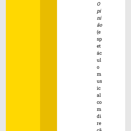
O
pi
ni
ão
(e
sp
et
ác
ul
o
m
us
ic
al
co
m
di
re
çã