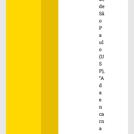
de
Sã
o
P
a
ul
o
(U
S
P),
“A
d
a
e
n
ca
rn
a