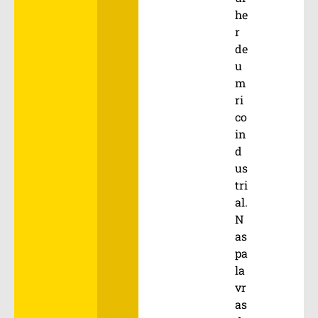
he
r
de
u
m
ri
co
in
d
us
tri
al.
N
as
pa
la
vr
as