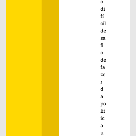
o
di
fí
cil
de
sa
fi
o
de
fa
ze
r
d
a
po
lít
ic
a
u