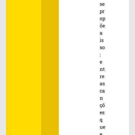
se
pr
op
õe
a
is
so
:
e
nt
re
as
ca
n
çõ
es
q
ue
e