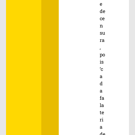
e
de
ce
n
su
ra
,
po
is
‘c
a
d
a
fa
la
te
ri
a
de