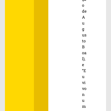
o
de
A
u
g
us
to
B
oa
l),
e
“E
u
vi
vo
n
u
m