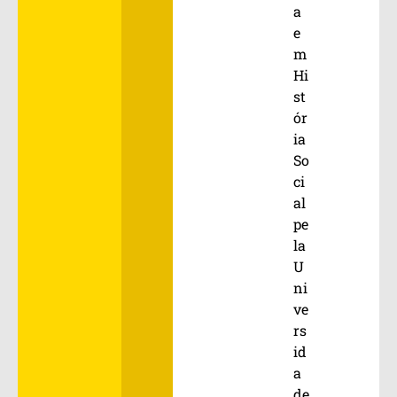
a
e
m
Hi
st
ór
ia
So
ci
al
pe
la
U
ni
ve
rs
id
a
de