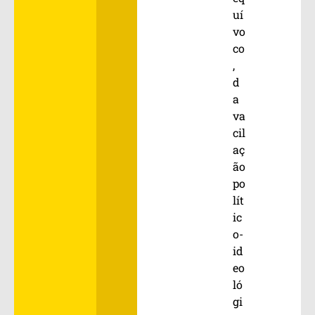
uí
vo
co
,
d
a
va
cil
aç
ão
po
lít
ic
o-
id
eo
ló
gi