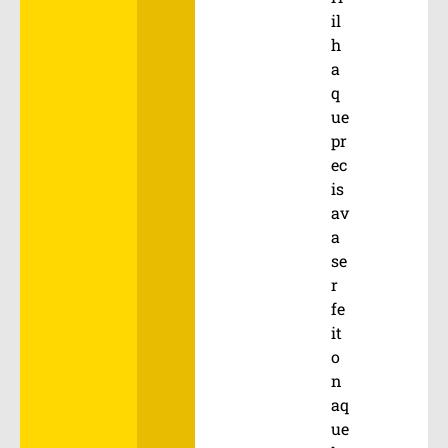
il
h
a
q
ue
pr
ec
is
av
a
se
r
fe
it
o
n
aq
ue