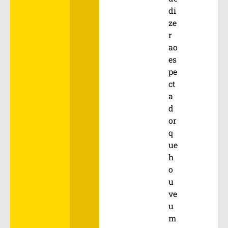
di
ze
r
ao
es
pe
ct
a
d
or
q
ue
h
o
u
ve
u
m