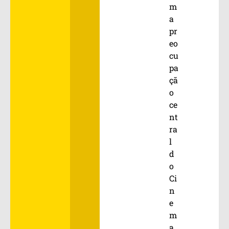
m
a
pr
eo
cu
pa
çã
o
ce
nt
ra
l
d
o
Ci
n
e
m
a