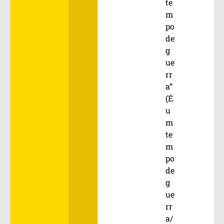
te
m
po
de
g
ue
rr
a”
(É
u
m
te
m
po
de
g
ue
rr
a/