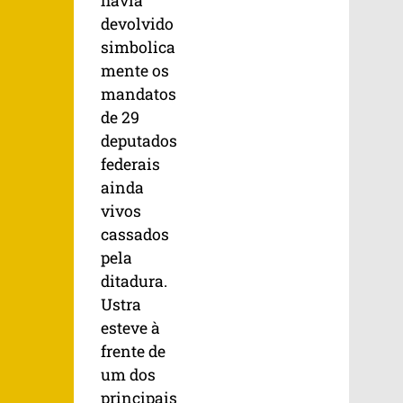
havia
devolvido
simbolica
mente os
mandatos
de 29
deputados
federais
ainda
vivos
cassados
pela
ditadura.
Ustra
esteve à
frente de
um dos
principais