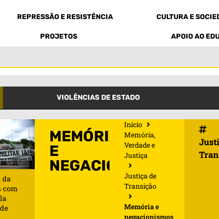
REPRESSÃO E RESISTÊNCIA
CULTURA E SOCI
PROJETOS
APOIO AO ED
VIOLÊNCIAS DE ESTADO
Início
MEMÓRIA
Memória,
Just
Verdade e
E
Tran
Justiça
NEGACIONISMOS
Justiça de
 da
Transição
a com
la
Memória e
ade
negacionismos