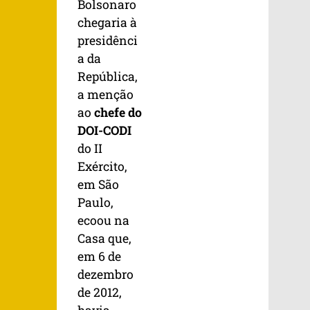
Bolsonaro
chegaria à
presidênci
a da
República,
a menção
ao
chefe do
DOI-CODI
do II
Exército,
em São
Paulo,
ecoou na
Casa que,
em 6 de
dezembro
de 2012,