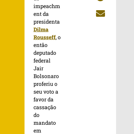
impeachm
ent da
presidenta
Dilma
Rousseff
, o
então
deputado
federal
Jair
Bolsonaro
proferiu o
seu voto a
favor da
cassação
do
mandato
em