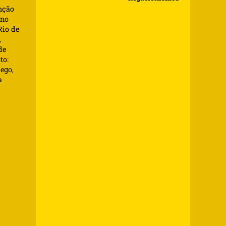
nção
 no
Rio de
,
de
to:
ego,
a