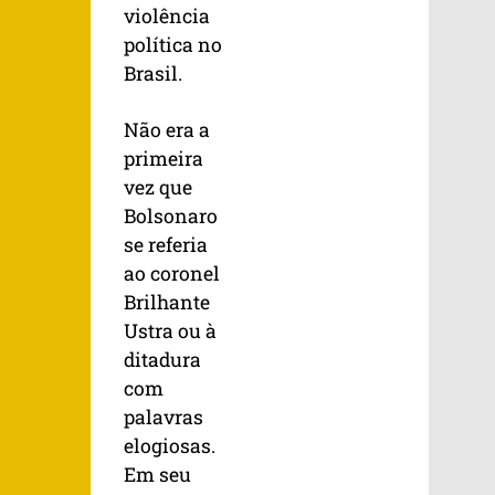
violência
política no
Brasil.
Não era a
primeira
vez que
Bolsonaro
se referia
ao coronel
Brilhante
Ustra ou à
ditadura
com
palavras
elogiosas.
Em seu