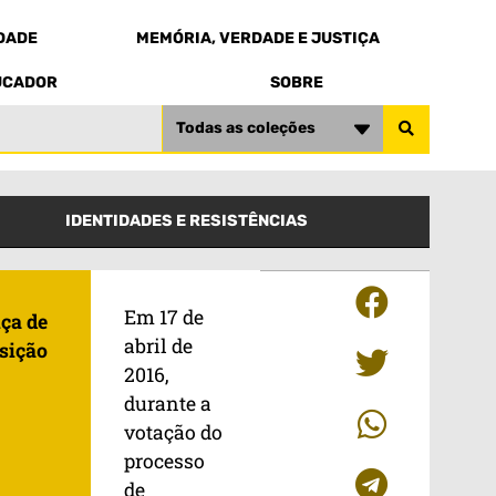
EDADE
MEMÓRIA, VERDADE E JUSTIÇA
UCADOR
SOBRE
Todas as coleções
IDENTIDADES E RESISTÊNCIAS
Em 17 de
iça de
abril de
sição
2016,
durante a
votação do
processo
de