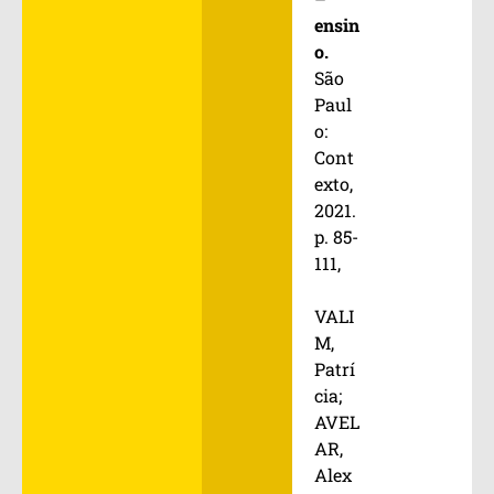
ensin
o.
São
Paul
o:
Cont
exto,
2021.
p. 85-
111,
VALI
M,
Patrí
cia;
AVEL
AR,
Alex