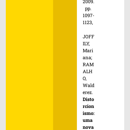
2009.
pp.
1097-
1123,
JOFF
ILY,
Mari
ana;
RAM
ALH
O,
Wald
erez.
Disto
rcion
ismo:
uma
nova