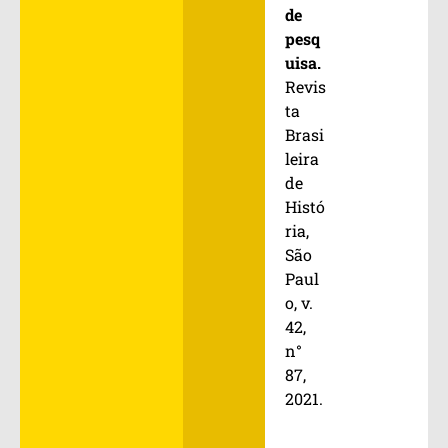
de
pesq
uisa.
Revis
ta
Brasi
leira
de
Histó
ria,
São
Paul
o, v.
42,
n°
87,
2021.