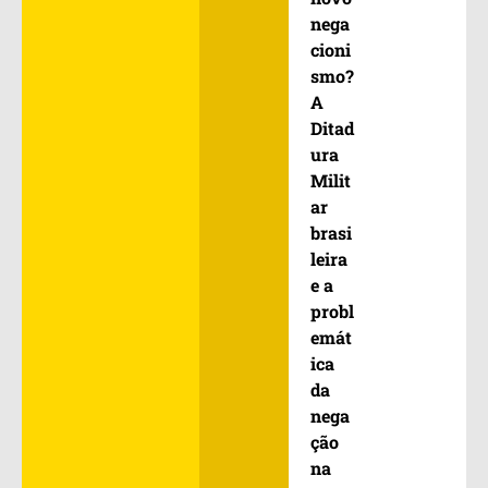
nega
cioni
smo?
A
Ditad
ura
Milit
ar
brasi
leira
e a
probl
emát
ica
da
nega
ção
na