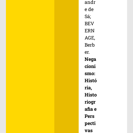
andr
e de
Sá;
BEV
ERN
AGE,
Berb
er.
Nega
cioni
smo:
Histó
ria,
Histo
riogr
afia e
Pers
pecti
vas