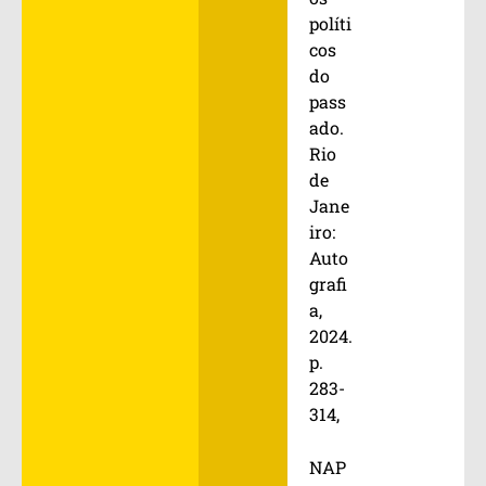
políti
cos
do
pass
ado.
Rio
de
Jane
iro:
Auto
grafi
a,
2024.
p.
283-
314,
NAP