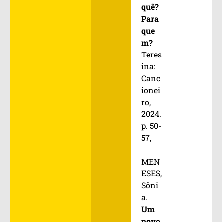
quê?
Para
que
m?
Teres
ina:
Canc
ionei
ro,
2024.
p. 50-
57,
MEN
ESES,
Sôni
a.
Um
novo