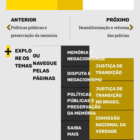
ANTERIOR
PRÓXIMO
Políticas públicas e
Desmilitarização e reforma
preservação da memória
das polícias
EXPLO
MEMÓRIA E
OU
RE OS
NEGACIONISMOS
NAVEGUE
TEMAS
JUSTIÇA DE
PELAS
TRANSIÇÃO
DISPUTA E
PÁGINAS
NEGACIONISMO
JUSTIÇA DE
POLÍTICAS
TRANSIÇÃO
PÚBLICAS E
NO BRASIL
PRESERVAÇÃO
DA MEMÓRIA
COMISSÃO
NACIONAL DA
SAIBA
VERDADE
MAIS