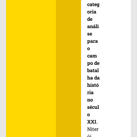
categ
oria
de
análi
se
para
o
cam
po de
batal
ha da
histó
ria
no
sécul
o
XXI.
Niter
ói,