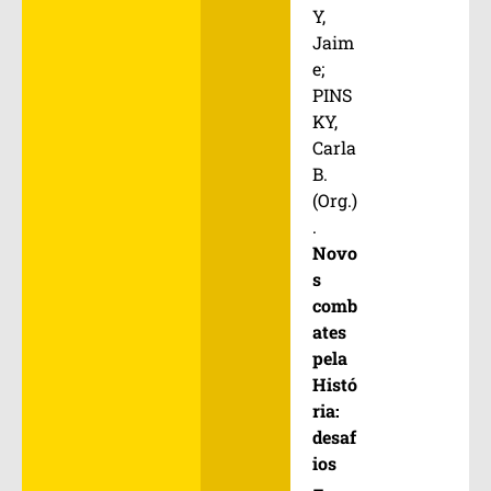
Y,
Jaim
e;
PINS
KY,
Carla
B.
(Org.)
.
Novo
s
comb
ates
pela
Histó
ria:
desaf
ios
–