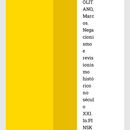
OLIT
ANO,
Marc
os.
Nega
cioni
smo
e
revis
ionis
mo
histó
rico
no
sécul
o
XXI.
In:PI
NSK