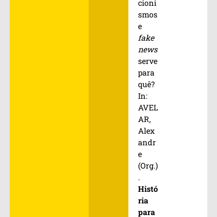
cioni
smos
e
fake
news
serve
para
quê?
In:
AVEL
AR,
Alex
andr
e
(Org.)
.
Histó
ria
para