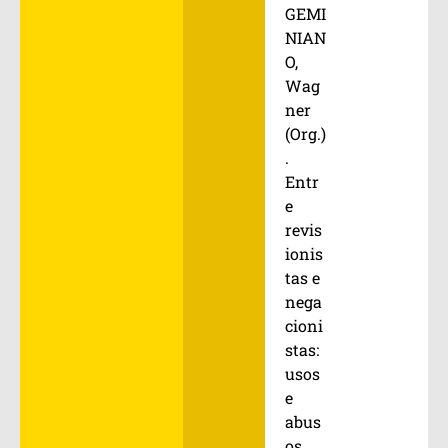
GEMI
NIAN
O,
Wag
ner
(Org.)
.
Entr
e
revis
ionis
tas e
nega
cioni
stas:
usos
e
abus
os