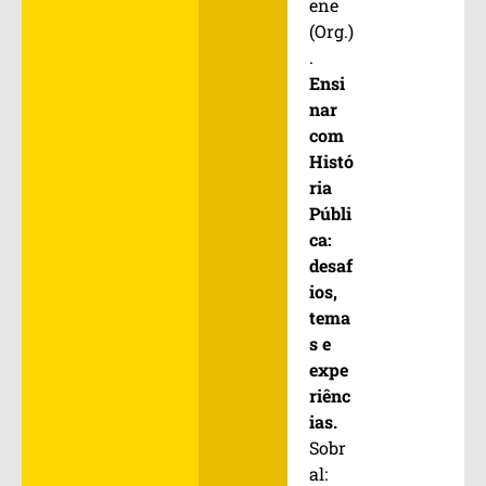
ene
(Org.)
.
Ensi
nar
com
Histó
ria
Públi
ca:
desaf
ios,
tema
s e
expe
riênc
ias.
Sobr
al: