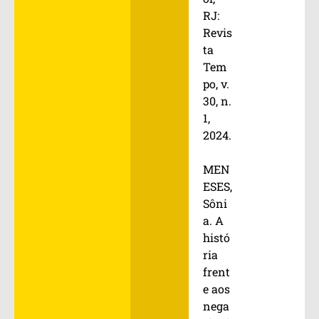
RJ:
Revis
ta
Tem
po, v.
30, n.
1,
2024.
MEN
ESES,
Sôni
a. A
histó
ria
frent
e aos
nega