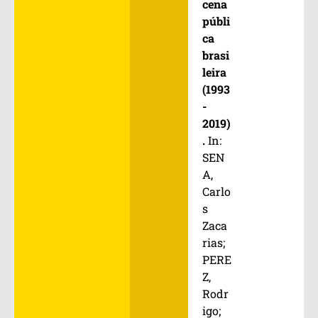
cena
públi
ca
brasi
leira
(1993
-
2019)
.
In:
SEN
A,
Carlo
s
Zaca
rias;
PERE
Z,
Rodr
igo;