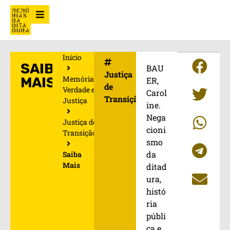
Início
SAIBA
BAU
Justiça
Memória,
MAIS
ER,
de
Verdade e
Carol
Transição
Justiça
ine.
Nega
Justiça de
cioni
Transição
smo
da
Saiba
Mais
ditad
ura,
histó
ria
públi
ca e