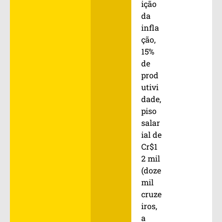
ição
da
infla
ção,
15%
de
prod
utivi
dade,
piso
salar
ial de
Cr$1
2 mil
(doze
mil
cruze
iros,
a