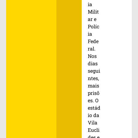
ia
Milit
ar e
Políc
ia
Fede
ral.
Nos
dias
segui
ntes,
mais
prisõ
es. O
estád
io da
Vila
Eucli
des e