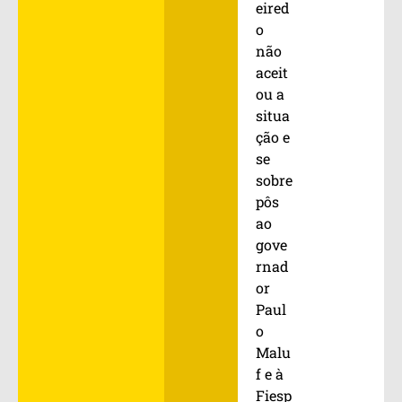
eired
o
não
aceit
ou a
situa
ção e
se
sobre
pôs
ao
gove
rnad
or
Paul
o
Malu
f e à
Fiesp