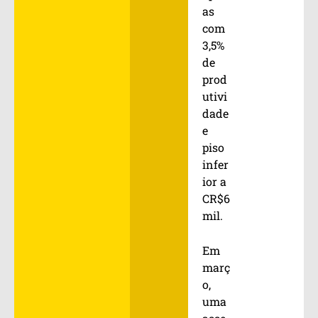
as
com
3,5%
de
prod
utivi
dade
e
piso
infer
ior a
CR$6
mil.
Em
març
o,
uma