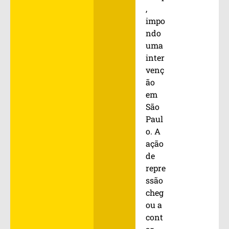
,
impo
ndo
uma
inter
venç
ão
em
São
Paul
o. A
ação
de
repre
ssão
cheg
ou a
cont