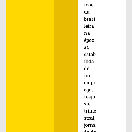
moe
da
brasi
leira
na
époc
a),
estab
ilida
de
no
empr
ego,
reaju
ste
trime
stral,
jorna
da de