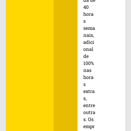
40
hora
s
sema
nais,
adici
onal
de
100%
nas
hora
s
extra
s,
entre
outra
s. Os
empr