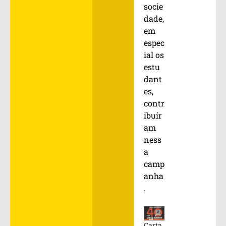
socie
dade,
em
espec
ial os
estu
dant
es,
contr
ibuír
am
ness
a
camp
anha
.
Carta