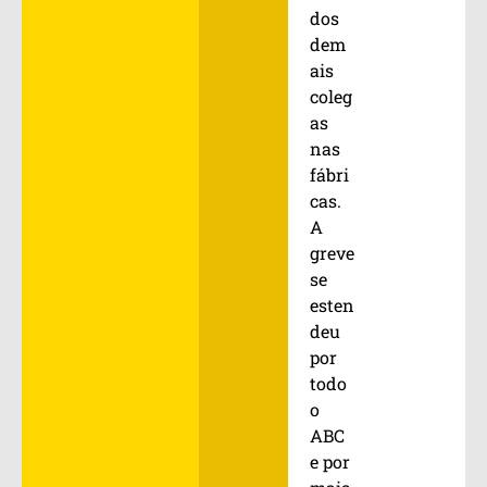
dos
dem
ais
coleg
as
nas
fábri
cas.
A
greve
se
esten
deu
por
todo
o
ABC
e por