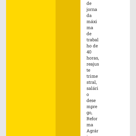
de
jorna
da
máxi
ma
de
trabal
ho de
40
horas,
reajus
te
trime
stral,
salári
o
dese
mpre
go,
Refor
ma
Agrár