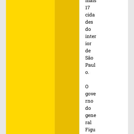
mais
17
cida
des
do
inter
ior
de
São
Paul
o.
O
gove
rno
do
gene
ral
Figu