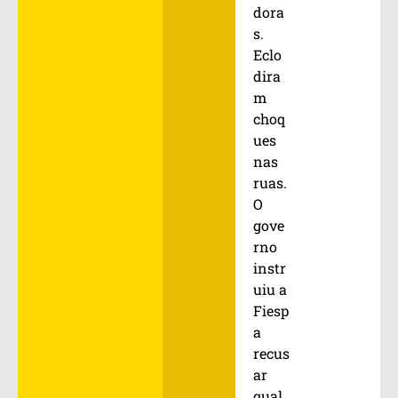
dora
s.
Eclo
dira
m
choq
ues
nas
ruas.
O
gove
rno
instr
uiu a
Fiesp
a
recus
ar
qual