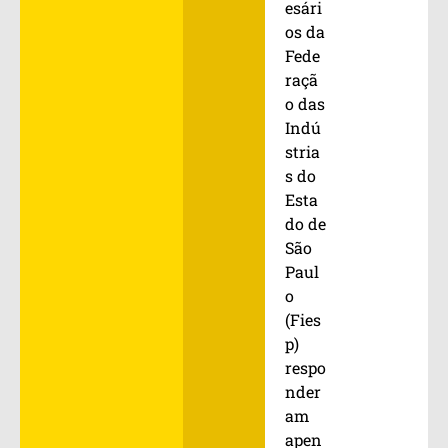
esári
os da
Fede
raçã
o das
Indú
stria
s do
Esta
do de
São
Paul
o
(Fies
p)
respo
nder
am
apen