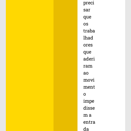
preci
sar
que
os
traba
lhad
ores
que
aderi
ram
ao
movi
ment
o
impe
disse
m a
entra
da