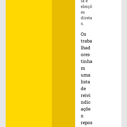
ia e
eleiçõ
es
direta
s.
Os
traba
lhad
ores
tinha
m
uma
lista
de
reivi
ndic
açõe
s:
repos