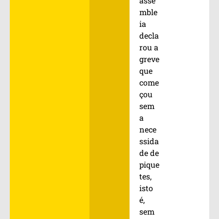
asse
mble
ia
decla
rou a
greve
que
come
çou
sem
a
nece
ssida
de de
pique
tes,
isto
é,
sem