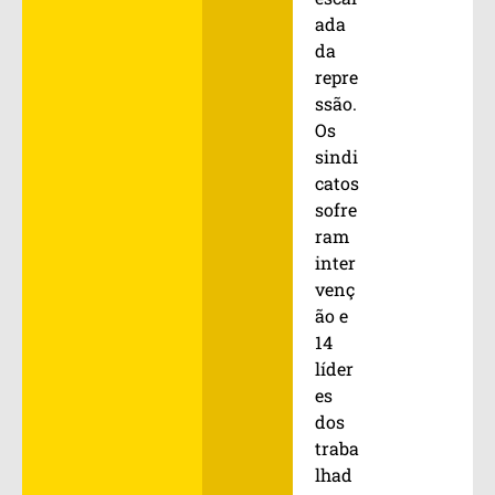
ada
da
repre
ssão.
Os
sindi
catos
sofre
ram
inter
venç
ão e
14
líder
es
dos
traba
lhad