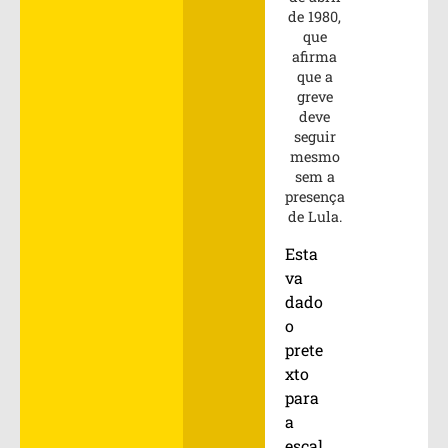
de 1980,
que
afirma
que a
greve
deve
seguir
mesmo
sem a
presença
de Lula.
Esta
va
dado
o
prete
xto
para
a
escal