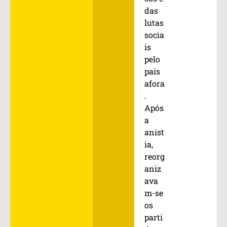
das
lutas
socia
is
pelo
país
afora
.
Após
a
anist
ia,
reorg
aniz
ava
m-se
os
parti