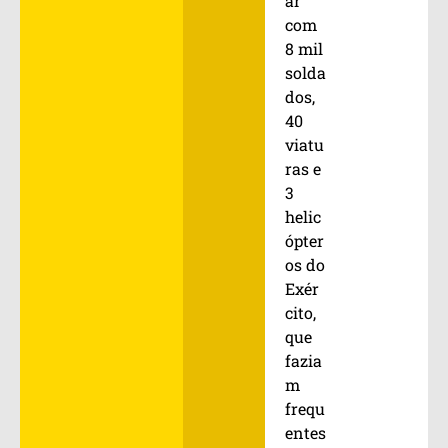
ar
com
8 mil
solda
dos,
40
viatu
ras e
3
helic
ópter
os do
Exér
cito,
que
fazia
m
frequ
entes