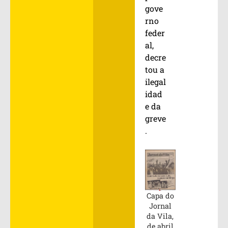
gove
rno
feder
al,
decre
tou a
ilegal
idad
e da
greve
.
Capa do
Jornal
da Vila,
de abril