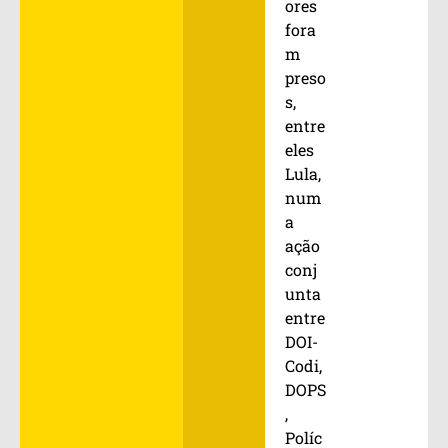
ores
fora
m
preso
s,
entre
eles
Lula,
num
a
ação
conj
unta
entre
DOI-
Codi,
DOPS
,
Políc