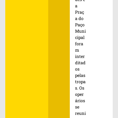
a
Praç
a do
Paço
Muni
cipal
fora
m
inter
ditad
os
pelas
tropa
s. Os
oper
ários
se
reuni