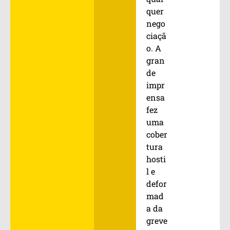
quer
nego
ciaçã
o. A
gran
de
impr
ensa
fez
uma
cober
tura
hosti
l e
defor
mad
a da
greve