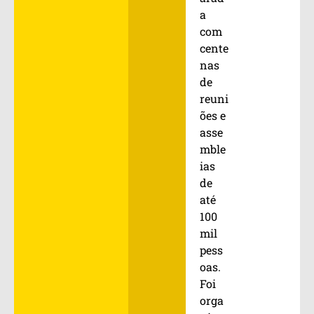
a
com
cente
nas
de
reuni
ões e
asse
mble
ias
de
até
100
mil
pess
oas.
Foi
orga