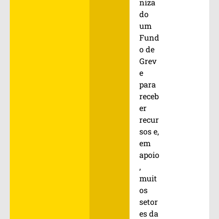
niza
do
um
Fund
o de
Grev
e
para
receb
er
recur
sos e,
em
apoio
,
muit
os
setor
es da