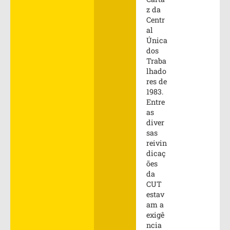
z da
Centr
al
Única
dos
Traba
lhado
res de
1983.
Entre
as
diver
sas
reivin
dicaç
ões
da
CUT
estav
am a
exigê
ncia