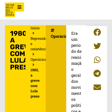
Início
1980,
Era
Operários
Repressão
A
um
e
perío
GREVE
resistência
do de
COM
reani
LULA
Operários
maçã
PRESO
o
1980,
geral
a
greve
dos
com
movi
Lula
ment
preso
os
políti
cos e