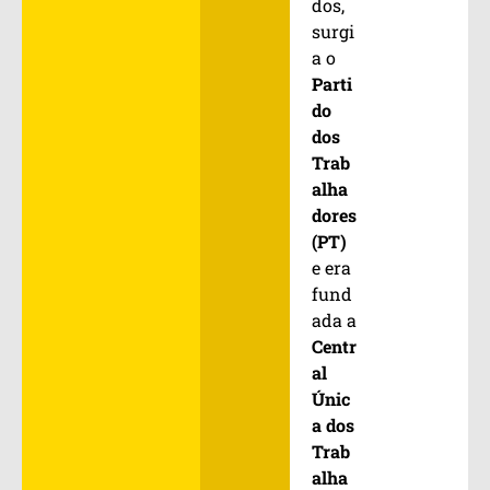
dos,
surgi
a o
Parti
do
dos
Trab
alha
dores
(PT)
e era
fund
ada a
Centr
al
Únic
a dos
Trab
alha