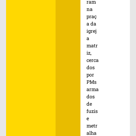
ram
na
praç
a da
igrej
a
matr
iz,
cerca
dos
por
PMs
arma
dos
de
fuzis
e
metr
alha