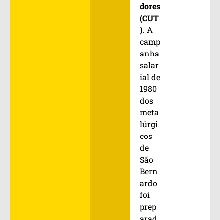
dores
(CUT
)
. A
camp
anha
salar
ial de
1980
dos
meta
lúrgi
cos
de
São
Bern
ardo
foi
prep
arad