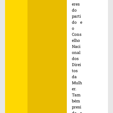
eres
do
parti
do e
o
Cons
elho
Naci
onal
dos
Direi
tos
da
Mulh
er.
Tam
bém
presi
de a