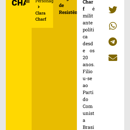
Personagens
CHARF
Char
de
f
é
Resistência
Clara
milit
Charf
ante
políti
ca
desd
e os
20
anos.
Filio
u-se
ao
Parti
do
Com
unist
a
Brasi