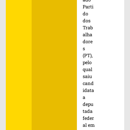
Parti
do
dos
Trab
alha
dore
s
(PT),
pelo
qual
saiu
cand
idata
a
depu
tada
feder
al em