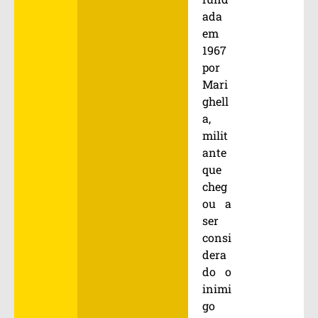
ada
em
1967
por
Mari
ghell
a,
milit
ante
que
cheg
ou a
ser
consi
dera
do o
inimi
go