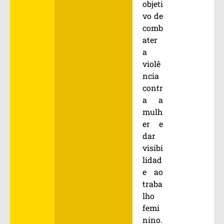
objeti
vo de
comb
ater
a
violê
ncia
contr
a a
mulh
er e
dar
visibi
lidad
e ao
traba
lho
femi
nino.