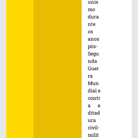
unis
mo
dura
nte
os
anos
pós-
Segu
nda
Guer
ra
Mun
dial e
contr
a a
ditad
ura
civil-
milit