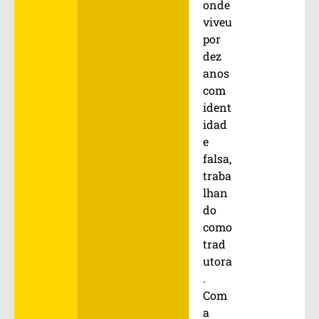
onde
viveu
por
dez
anos
com
ident
idad
e
falsa,
traba
lhan
do
como
trad
utora
.
Com
a