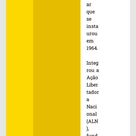
ar
que
se
insta
urou
em
1964.
Integ
rou a
Ação
Liber
tador
a
Naci
onal
(ALN
),
fund