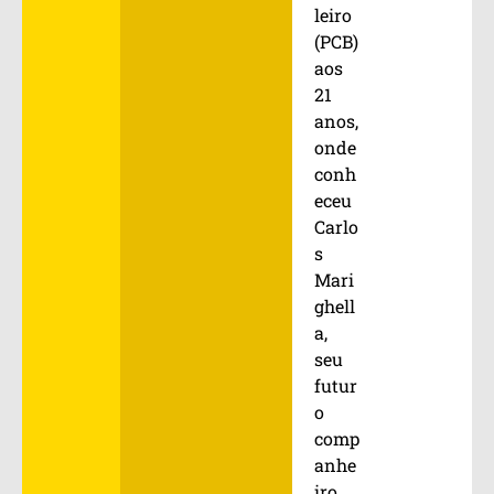
leiro
(PCB)
aos
21
anos,
onde
conh
eceu
Carlo
s
Mari
ghell
a,
seu
futur
o
comp
anhe
iro