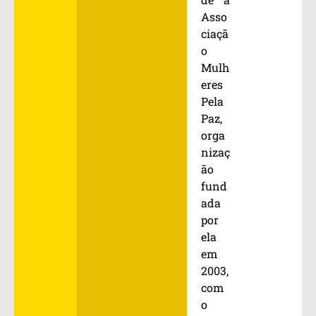
Asso
ciaçã
o
Mulh
eres
Pela
Paz,
orga
nizaç
ão
fund
ada
por
ela
em
2003,
com
o