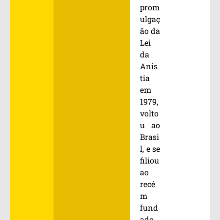
prom
ulgaç
ão da
Lei
da
Anis
tia
em
1979,
volto
u ao
Brasi
l, e se
filiou
ao
recé
m
fund
ado