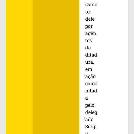
ssina
to
dele
por
agen
tes
da
ditad
ura,
em
ação
coma
ndad
a
pelo
deleg
ado
Sérgi
o