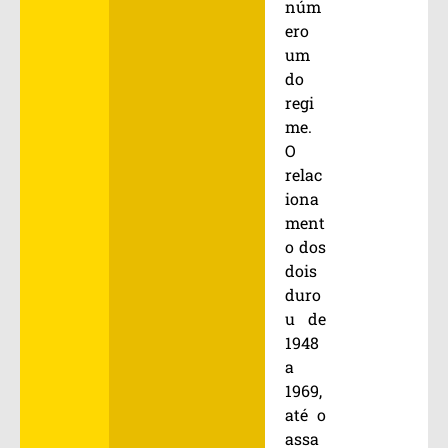
núm
ero
um
do
regi
me.
O
relac
iona
ment
o dos
dois
duro
u de
1948
a
1969,
até o
assa