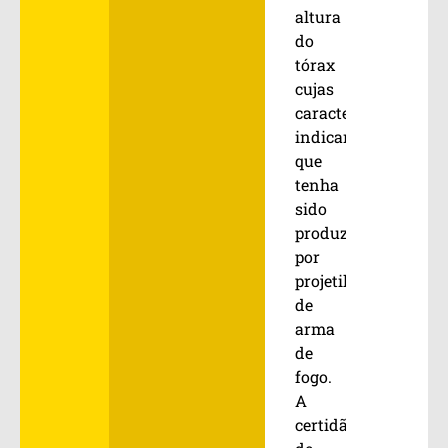
altura
do
tórax
cujas
características
indicam
que
tenha
sido
produzido
por
projetil
de
arma
de
fogo.
A
certidão