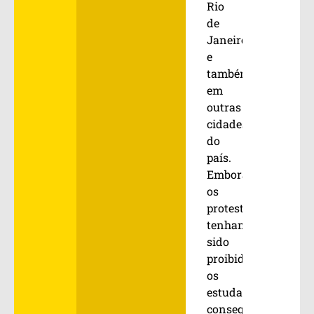
Rio
de
Janeiro
e
também
em
outras
cidades
do
país.
Embora
os
protestos
tenham
sido
proibidos,
os
estudantes
conseguiram