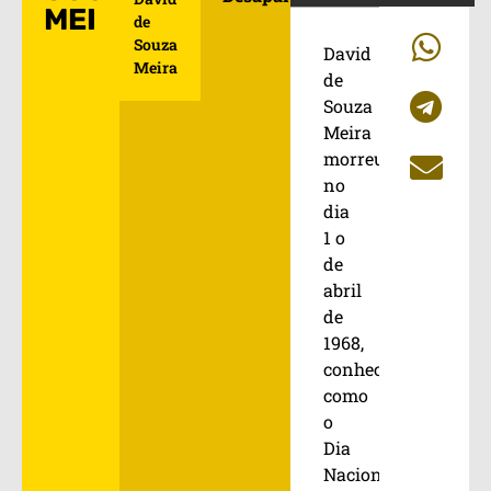
MEIRA
de
Souza
David
Meira
de
Souza
Meira
morreu
no
dia
1 o
de
abril
de
1968,
conhecido
como
o
Dia
Nacional