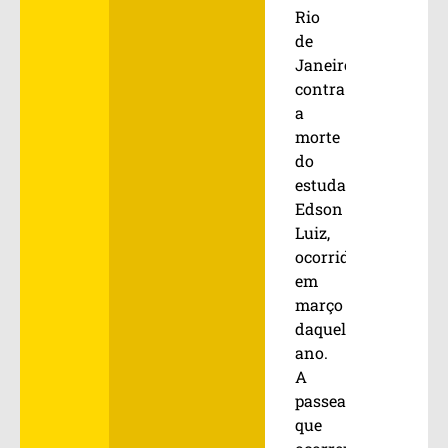
Rio
de
Janeiro
contra
a
morte
do
estudante
Edson
Luiz,
ocorrida
em
março
daquele
ano.
A
passeata,
que