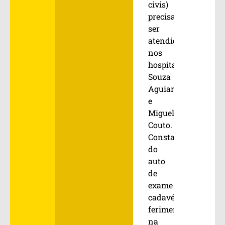
civis)
precisaram
ser
atendidas
nos
hospitais
Souza
Aguiar
e
Miguel
Couto.
Consta
do
auto
de
exame
cadavérico
ferimento
na