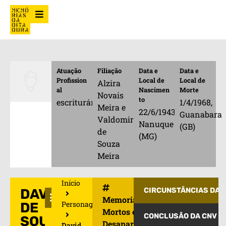
Atuação
Filiação
Data e
Data e
Profission
Local de
Local de
Alzira
al
Nascimen
Morte
Novais
to
escriturário
1/4/1968,
Meira e
22/6/1943,
Guanabara
Valdomiro
Nanuque
(GB)
de
(MG)
Souza
Meira
Início
DAVID
CIRCUNSTÂNCIAS DA 
Memorial de
Personagens
DE
Mortos e
CONCLUSÃO DA CNV
SOUZA
Desaparecidos
David