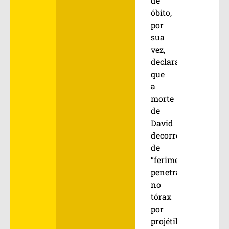
de
óbito,
por
sua
vez,
declara
que
a
morte
de
David
decorreu
de
“ferimento
penetrante
no
tórax
por
projétil