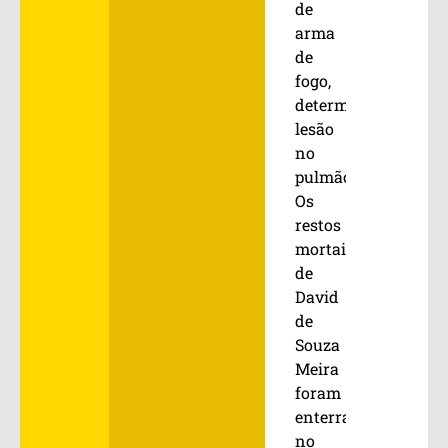
de
arma
de
fogo,
determinando
lesão
no
pulmão”.
Os
restos
mortais
de
David
de
Souza
Meira
foram
enterrados
no