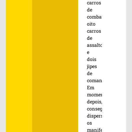
carros
de
combate,
oito
carros
de
assalto
e
dois
jipes
de
comando.
Em
momentos
depois,
conseguiram
dispersar
os
manifestantes,