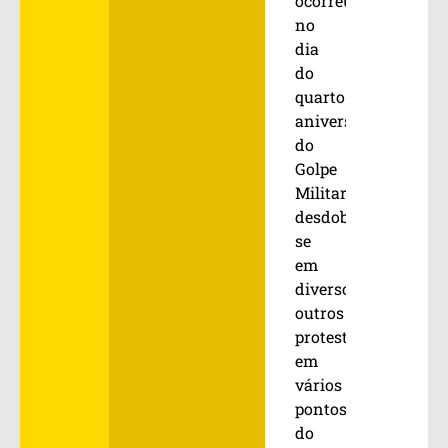
ocorreu
no
dia
do
quarto
aniversário
do
Golpe
Militar,
desdobrou-
se
em
diversos
outros
protestos
em
vários
pontos
do