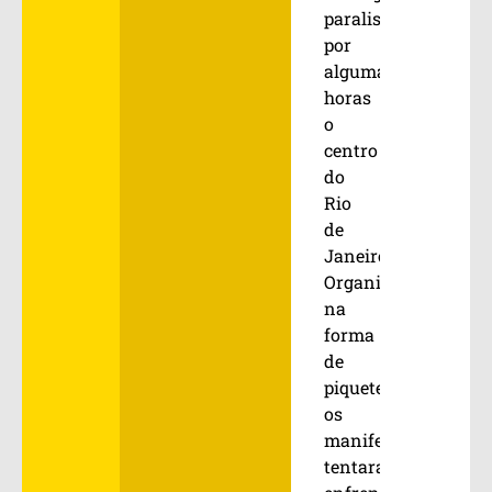
paralisar
por
algumas
horas
o
centro
do
Rio
de
Janeiro.
Organizados
na
forma
de
piquetes,
os
manifestantes
tentaram