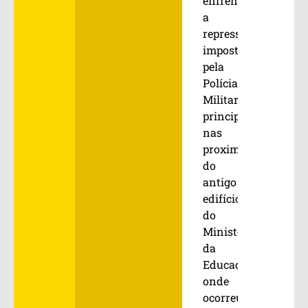
enfrentar
a
repressão
imposta
pela
Polícia
Militar,
principalmente
nas
proximidades
do
antigo
edifício
do
Ministério
da
Educação,
onde
ocorreu