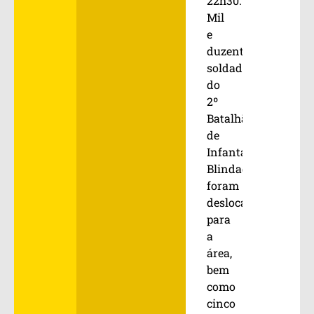
22h30.
Mil
e
duzentos
soldados
do
2º
Batalhão
de
Infantaria
Blindada
foram
deslocados
para
a
área,
bem
como
cinco