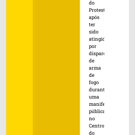
do
Protesto,
após
ter
sido
atingido
por
disparo
de
arma
de
fogo
durante
uma
manifestação
pública
no
Centro
do