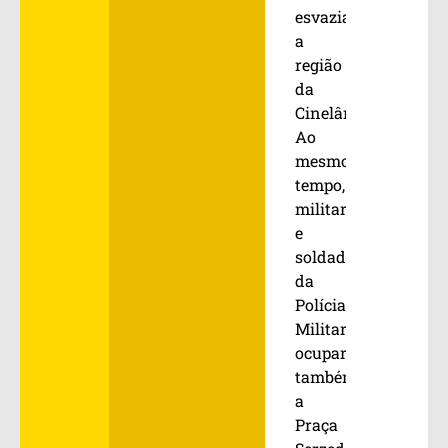
esvaziando
a
região
da
Cinelândia.
Ao
mesmo
tempo,
militares
e
soldados
da
Polícia
Militar
ocuparam
também
a
Praça