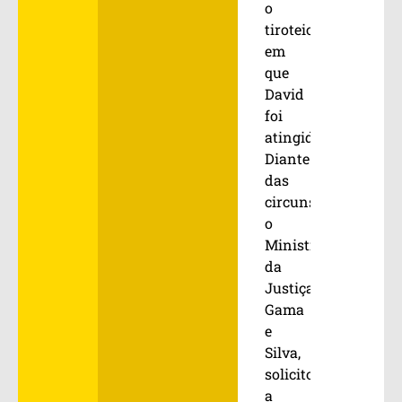
o
tiroteio
em
que
David
foi
atingido.
Diante
das
circunstâncias,
o
Ministro
da
Justiça,
Gama
e
Silva,
solicitou
a