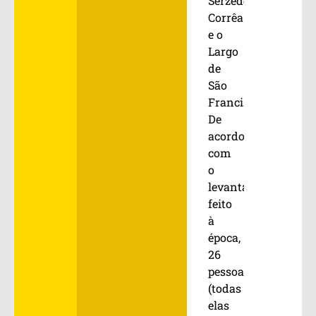
Serzedelo
Corrêa
e o
Largo
de
São
Francisco.
De
acordo
com
o
levantamento
feito
à
época,
26
pessoas
(todas
elas