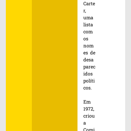
Carte
r,
uma
lista
com
os
nom
es de
desa
parec
idos
políti
cos.
Em
1972,
criou
a
Comi