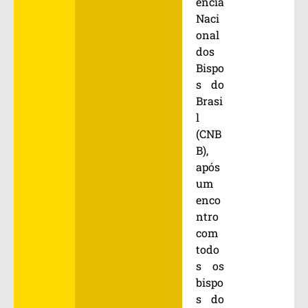
ência
Naci
onal
dos
Bispo
s do
Brasi
l
(CNB
B),
após
um
enco
ntro
com
todo
s os
bispo
s do