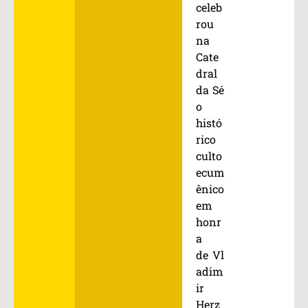
celeb
rou
na
Cate
dral
da Sé
o
histó
rico
culto
ecum
ênico
em
honr
a
de Vl
adim
ir
Herz