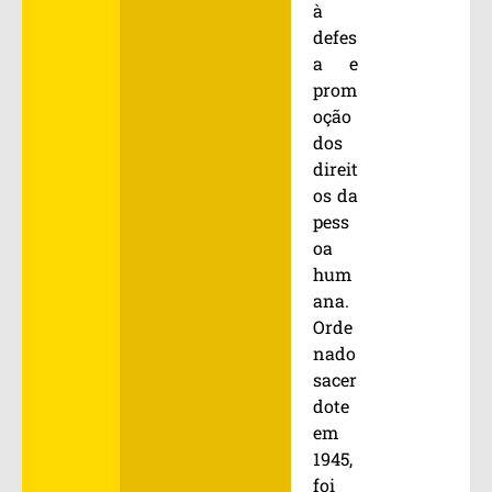
à
defes
a e
prom
oção
dos
direit
os da
pess
oa
hum
ana.
Orde
nado
sacer
dote
em
1945,
foi