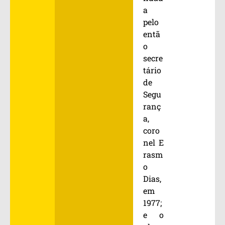
a
pelo
entã
o
secre
tário
de
Segu
ranç
a,
coro
nel E
rasm
o
Dias,
em
1977;
e o