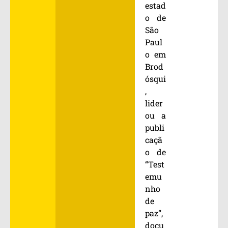
estad
o de
São
Paul
o em
Brod
ósqui
,
lider
ou a
publi
caçã
o de
“Test
emu
nho
de
paz”,
docu