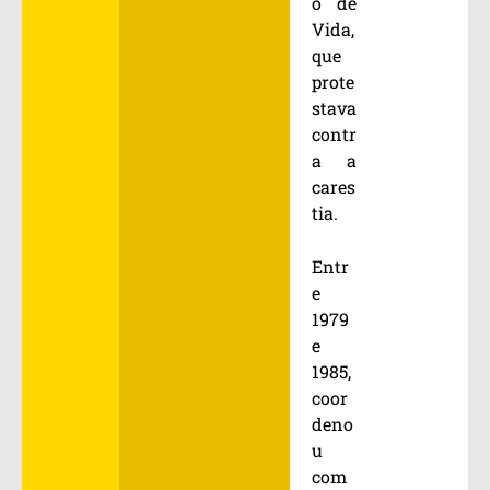
o de
Vida,
que
prote
stava
contr
a a
cares
tia.
Entr
e
1979
e
1985,
coor
deno
u
com