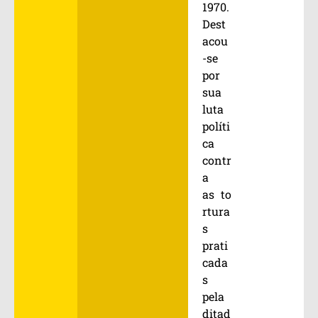
1970.
Dest
acou
-se
por
sua
luta
políti
ca
contr
a
as to
rtura
s
prati
cada
s
pela
ditad