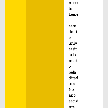
nucc
hi
Leme
,
estu
dant
e
univ
ersit
ário
mort
o
pela
ditad
ura.
No
ano
segui
nte,