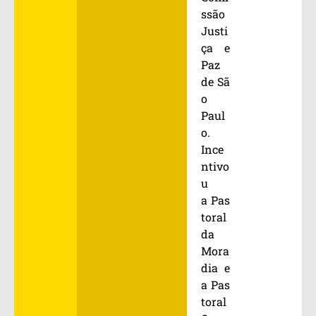
ssão
Justi
ça e
Paz
de Sã
o
Paul
o.
Ince
ntivo
u
a Pas
toral
da
Mora
dia e
a Pas
toral