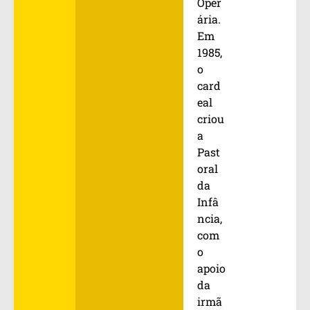
Oper
ária.
Em
1985,
o
card
eal
criou
a
Past
oral
da
Infâ
ncia,
com
o
apoio
da
irmã