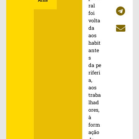
ral
foi
volta
da
aos
habit
ante
s
da pe
riferi
a,
aos
traba
lhad
ores,
à
form
ação