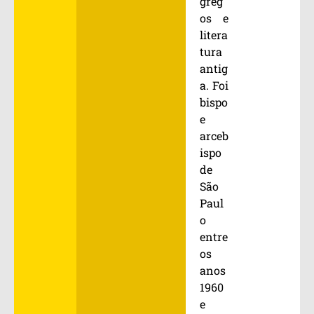
greg
os e
litera
tura
antig
a. Foi
bispo
e
arceb
ispo
de
São
Paul
o
entre
os
anos
1960
e