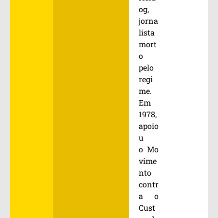
og,
jorna
lista
mort
o
pelo
regi
me.
Em
1978,
apoio
u
o Mo
vime
nto
contr
a o
Cust