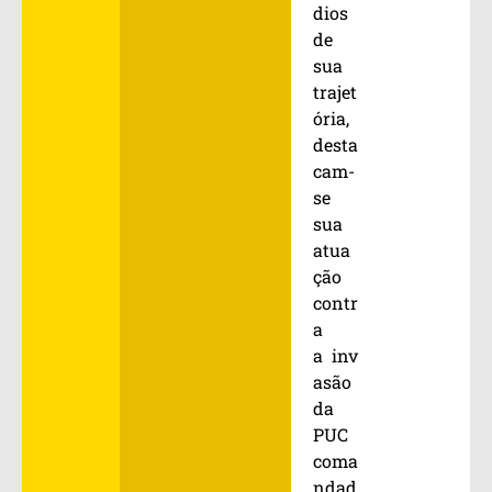
dios
de
sua
trajet
ória,
desta
cam-
se
sua
atua
ção
contr
a
a inv
asão
da
PUC
coma
ndad