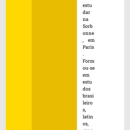
estu
dar
na
Sorb
onne
, em
Paris
.
Form
ou-se
em
estu
dos
brasi
leiro
s,
latin
os,