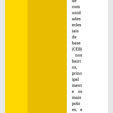
de
com
unid
ades
ecles
iais
de
base
(CEB)
nos
bairr
os,
princ
ipal
ment
e os
mais
pobr
es, e