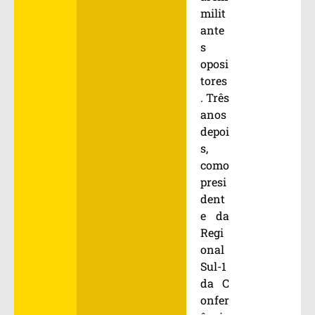
milit
ante
s
oposi
tores
. Três
anos
depoi
s,
como
presi
dent
e da
Regi
onal
Sul-1
da C
onfer