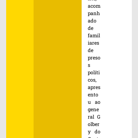
acom
panh
ado
de
famil
iares
de
preso
s
políti
cos,
apres
ento
u ao
gene
ral G
olber
y do