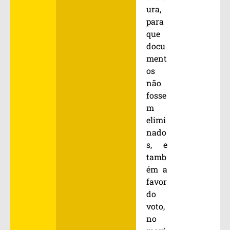
ura,
para
que
docu
ment
os
não
fosse
m
elimi
nado
s, e
tamb
ém a
favor
do
voto,
no