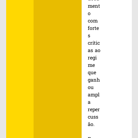
ment
o
com
forte
s
crític
as ao
regi
me
que
ganh
ou
ampl
a
reper
cuss
ão.