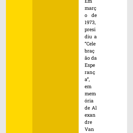
Em
març
o de
1973,
presi
diu a
“Cele
braç
ão da
Espe
ranç
a”,
em
mem
ória
de Al
exan
dre
Van