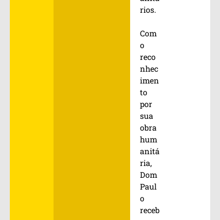
rios.
Com
o
reco
nhec
imen
to
por
sua
obra
hum
anitá
ria,
Dom
Paul
o
receb