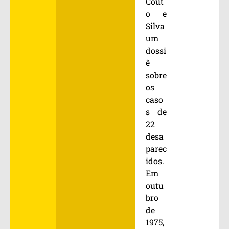
Cout
o e
Silva
um
dossi
ê
sobre
os
caso
s de
22
desa
parec
idos.
Em
outu
bro
de
1975,