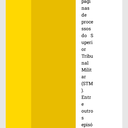
pági
nas
de
proce
ssos
do S
uperi
or
Tribu
nal
Milit
ar
(STM
).
Entr
e
outro
s
episó