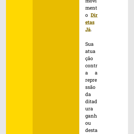
movi
ment
o
Dir
etas
Já
.
Sua
atua
ção
contr
a a
repre
ssão
da
ditad
ura
ganh
ou
desta