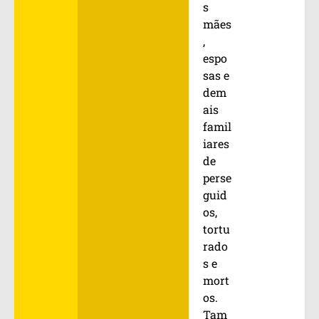
s
mães
,
espo
sas e
dem
ais
famil
iares
de
perse
guid
os,
tortu
rado
s e
mort
os.
Tam