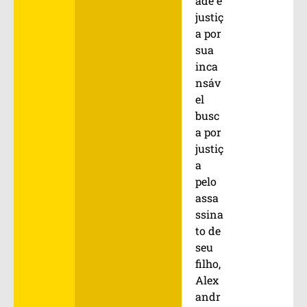
ade e
justiç
a por
sua
inca
nsáv
el
busc
a por
justiç
a
pelo
assa
ssina
to de
seu
filho,
Alex
andr