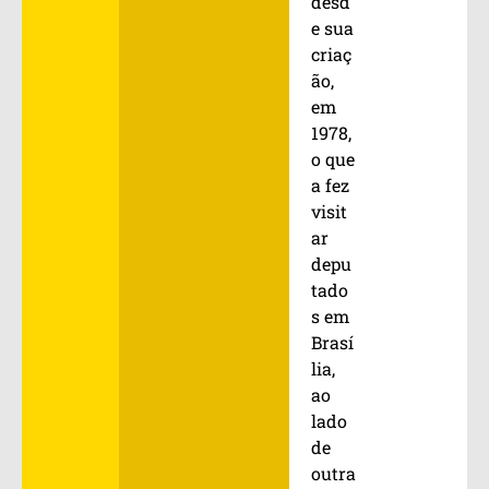
desd
e sua
criaç
ão,
em
1978,
o que
a fez
visit
ar
depu
tado
s em
Brasí
lia,
ao
lado
de
outra