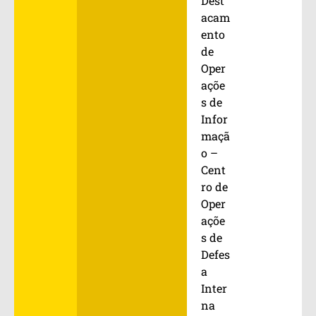
Dest
acam
ento
de
Oper
açõe
s de
Infor
maçã
o –
Cent
ro de
Oper
açõe
s de
Defes
a
Inter
na