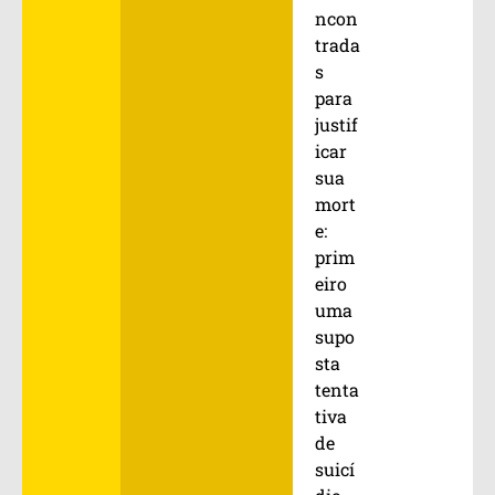
ncon
trada
s
para
justif
icar
sua
mort
e:
prim
eiro
uma
supo
sta
tenta
tiva
de
suicí