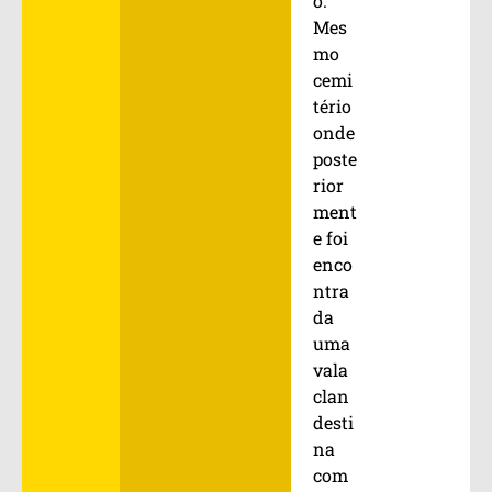
o.
Mes
mo
cemi
tério
onde
poste
rior
ment
e foi
enco
ntra
da
uma
vala
clan
desti
na
com