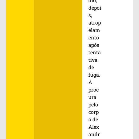
dio,
depoi
s,
atrop
elam
ento
após
tenta
tiva
de
fuga.
A
proc
ura
pelo
corp
o de
Alex
andr