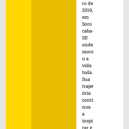
ro de
2019,
em
Soro
caba-
SP,
onde
moro
u a
vida
toda.
Sua
trajet
ória
conti
nua
a
inspi
rar e