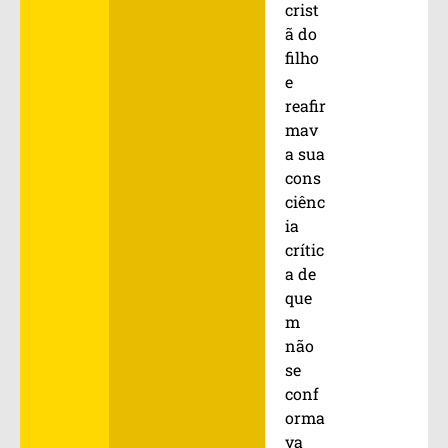
crist
ã do
filho
e
reafir
mav
a sua
cons
ciênc
ia
crític
a de
que
m
não
se
conf
orma
va