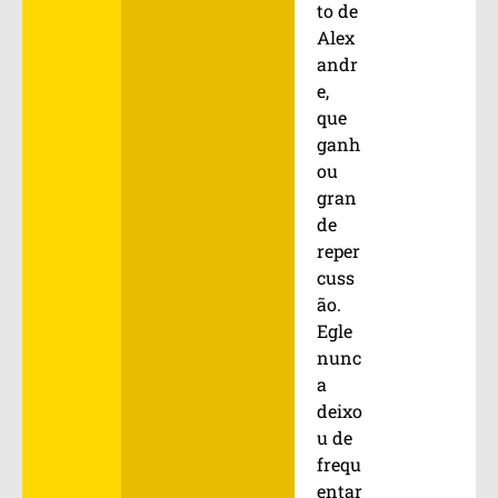
to de
Alex
andr
e,
que
ganh
ou
gran
de
reper
cuss
ão.
Egle
nunc
a
deixo
u de
frequ
entar