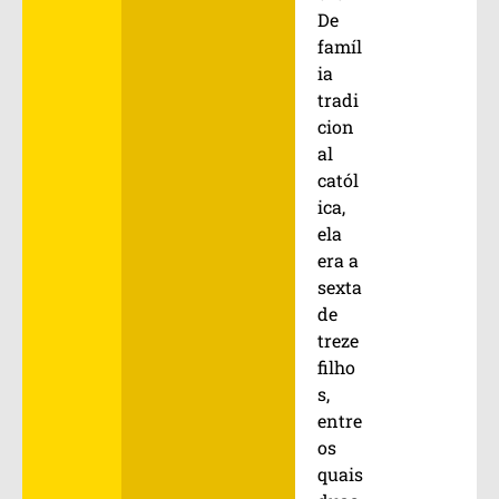
De
famíl
ia
tradi
cion
al
catól
ica,
ela
era a
sexta
de
treze
filho
s,
entre
os
quais