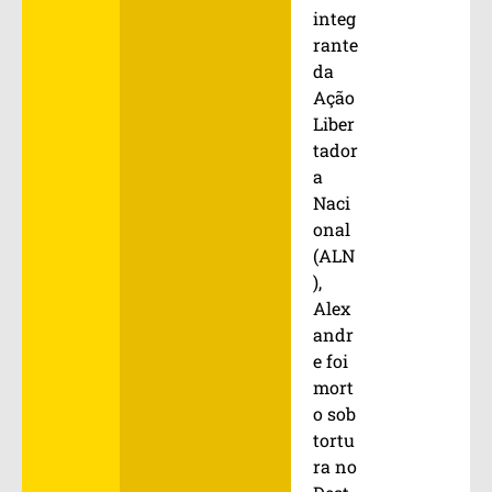
integ
rante
da
Ação
Liber
tador
a
Naci
onal
(ALN
),
Alex
andr
e foi
mort
o sob
tortu
ra no