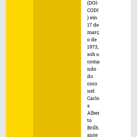
(DOI-
CODI
) em
17 de
març
o de
1973,
sob o
coma
ndo
do
coro
nel
Carlo
s
Alber
to
Brilh
ante