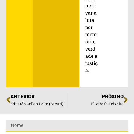
moti
var a
luta
por
mem
ória,
verd
ade e
justiç
a.
ANTERIOR
PRÓXIMO
Eduardo Collen Leite (Bacuri)
Elizabeth Teixeira