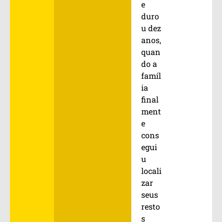
e
duro
u dez
anos,
quan
do a
famíl
ia
final
ment
e
cons
egui
u
locali
zar
seus
resto
s