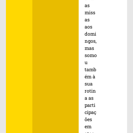
as
miss
as
aos
domi
ngos,
mas
somo
u
tamb
ém à
sua
rotin
a as
parti
cipaç
ões
em