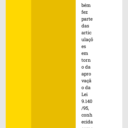
bém
fez
parte
das
artic
ulaçõ
es
em
torn
o da
apro
vaçã
o da
Lei
9.140
/95,
conh
ecida