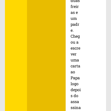
duas
freir
as e
um
padr
e.
Cheg
ou a
escre
ver
uma
carta
ao
Papa
logo
depoi
s do
assa
ssina