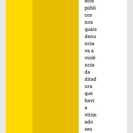
atos
públi
cos
nos
quais
denu
ncia
va a
violê
ncia
da
ditad
ura
que
havi
a
vitim
ado
seu