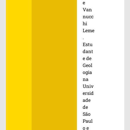
e
Van
nucc
hi
Leme
.
Estu
dant
e de
Geol
ogia
na
Univ
ersid
ade
de
São
Paul
o e