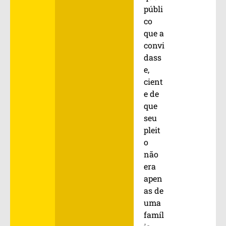
públi
co
que a
convi
dass
e,
cient
e de
que
seu
pleit
o
não
era
apen
as de
uma
famíl