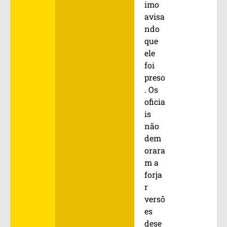
imo
avisa
ndo
que
ele
foi
preso
. Os
oficia
is
não
dem
orara
m a
forja
r
versõ
es
dese