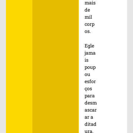
mais
de
mil
corp
os.
Egle
jama
is
poup
ou
esfor
ços
para
desm
ascar
ar a
ditad
ura.