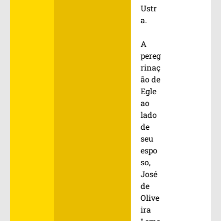
Ustr
a.
A
pereg
rinaç
ão de
Egle
ao
lado
de
seu
espo
so,
José
de
Olive
ira