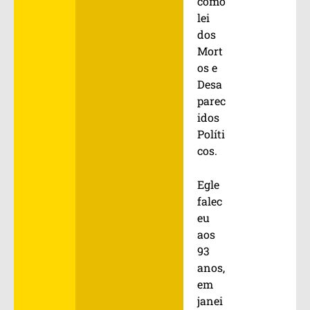
como
lei
dos
Mort
os e
Desa
parec
idos
Políti
cos.
Egle
falec
eu
aos
93
anos,
em
janei