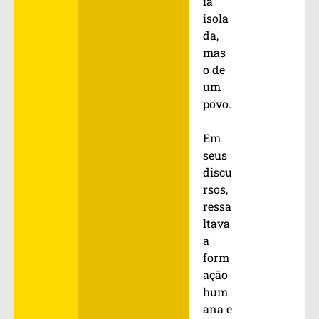
ia
isola
da,
mas
o de
um
povo.
Em
seus
discu
rsos,
ressa
ltava
a
form
ação
hum
ana e