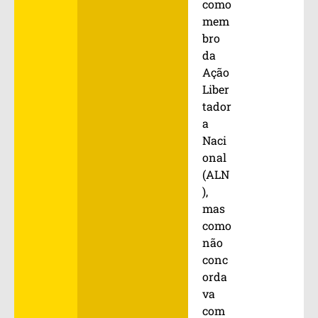
como
mem
bro
da
Ação
Liber
tador
a
Naci
onal
(ALN
),
mas
como
não
conc
orda
va
com