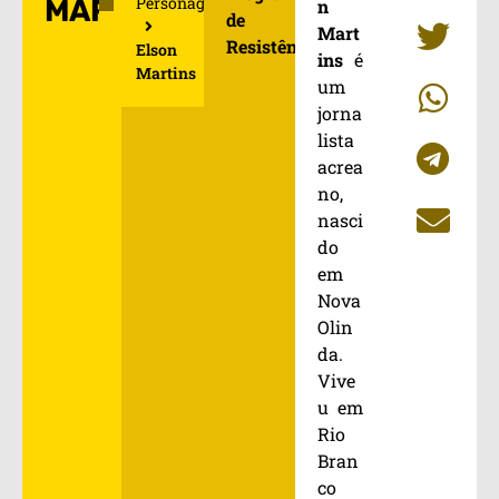
Personagens
MARTINS
n
de
Mart
Resistência
Elson
ins
é
Martins
um
jorna
lista
acrea
no,
nasci
do
em
Nova
Olin
da.
Vive
u em
Rio
Bran
co