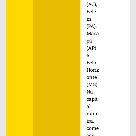
(AC),
Belé
m
(PA),
Maca
pá
(AP)
e
Belo
Horiz
onte
(MG).
Na
capit
al
mine
ira,
come
çou