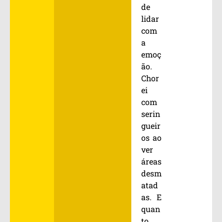
de
lidar
com
a
emoç
ão.
Chor
ei
com
serin
gueir
os ao
ver
áreas
desm
atad
as. E
quan
to