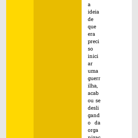
a
ideia
de
que
era
preci
so
inici
ar
uma
guerr
ilha,
acab
ou se
desli
gand
o da
orga
nizaç