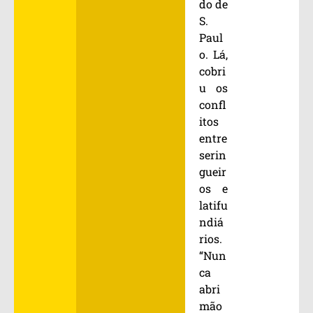
do de
S.
Paul
o. Lá,
cobri
u os
confl
itos
entre
serin
gueir
os e
latifu
ndiá
rios.
“Nun
ca
abri
mão