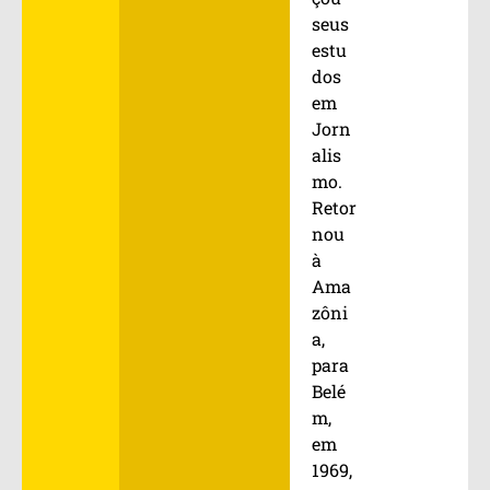
seus
estu
dos
em
Jorn
alis
mo.
Retor
nou
à
Ama
zôni
a,
para
Belé
m,
em
1969,