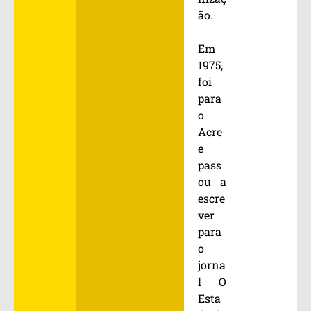
ão.
Em
1975,
foi
para
o
Acre
e
pass
ou a
escre
ver
para
o
jorna
l O
Esta