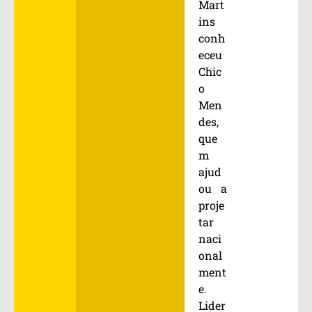
Mart
ins
conh
eceu
Chic
o
Men
des,
que
m
ajud
ou a
proje
tar
naci
onal
ment
e.
Lider