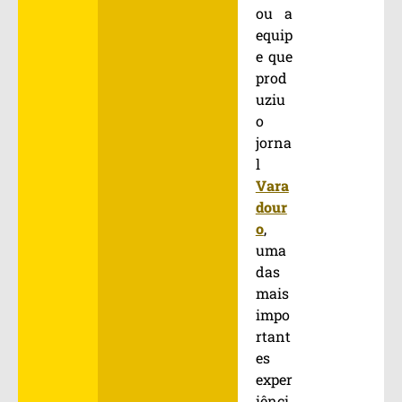
ou a
equip
e que
prod
uziu
o
jorna
l
Vara
dour
o
,
uma
das
mais
impo
rtant
es
exper
iênci