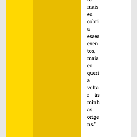
mais
eu
cobri
a
esses
even
tos,
mais
eu
queri
a
volta
r às
minh
as
orige
ns.”