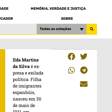
EDADE
MEMÓRIA, VERDADE E JUSTIÇA
UCADOR
SOBRE
Todas as coleções
Ilda Martins
da Silva
é ex-
presa e exilada
política. Filha
de imigrantes
espanhóis,
nasceu em 30
de maio de
1931, em