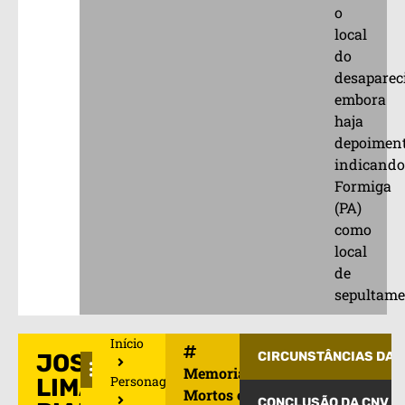
o
local
do
desaparec
embora
haja
depoimen
indicando
Formiga
(PA)
como
local
de
sepultame
Início
JOSÉ
CIRCUNSTÂNCIAS DA 
Memorial de
Personagens
LIMA
Mortos e
CONCLUSÃO DA CNV