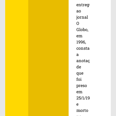
entregues
ao
jornal
O
Globo,
em
1996,
consta
a
anotação
de
que
foi
preso
em
25/1/1974
e
morto