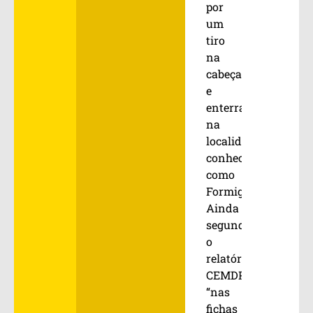
por
um
tiro
na
cabeça
e
enterrado
na
localidade
conhecida
como
Formiga.
Ainda
segundo
o
relatório
CEMDP,
“nas
fichas