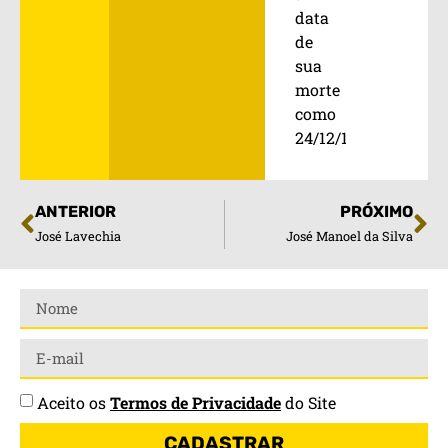
data
de
sua
morte
como
24/12/1973.
ANTERIOR
PRÓXIMO
José Lavechia
José Manoel da Silva
Aceito os
Termos de Privacidade
do Site
CADASTRAR