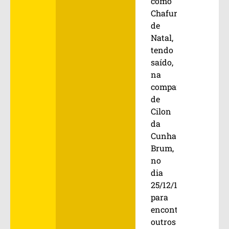
como
Chafurdo
de
Natal,
tendo
saído,
na
companhia
de
Cilon
da
Cunha
Brum,
no
dia
25/12/1973
para
encontrar
outros