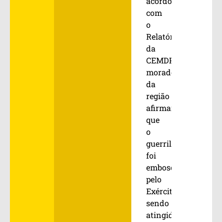
acordo
com
o
Relatório
da
CEMDP,
moradores
da
região
afirmam
que
o
guerrilheiro
foi
emboscado
pelo
Exército,
sendo
atingido