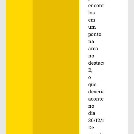
encontrá-
los
em
um
ponto
na
área
no
destacamento
B,
o
que
deveria
acontecer
no
dia
30/12/1973.
De