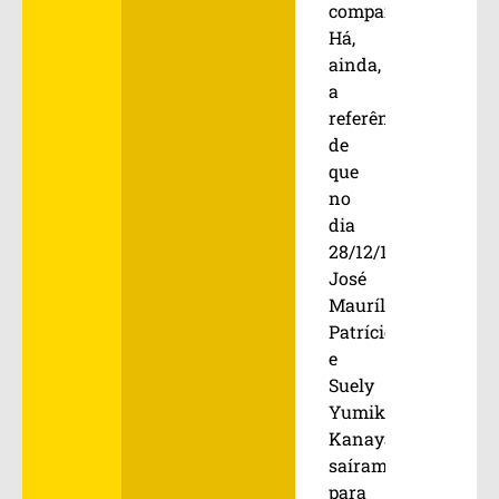
companheiros.
Há,
ainda,
a
referência
de
que
no
dia
28/12/1973
José
Maurílio
Patrício
e
Suely
Yumiko
Kanayama
saíram
para