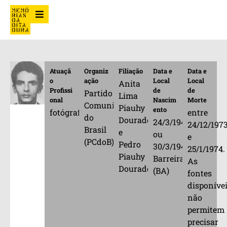
Atuaçã
Organiz
Filiação
Data e
Data e
o
ação
Local
Local
Anita
Profissi
de
de
Partido
Lima
onal
Nascim
Morte
Comunista
Piauhy
ento
fotógrafo/cinegrafista
entre
do
Dourado
24/3/1946
24/12/197
Brasil
e
ou
e
(PCdoB)
Pedro
30/3/1946,
25/1/1974.
Piauhy
Barreiras
As
Dourado
(BA)
fontes
disponíve
não
permitem
precisar