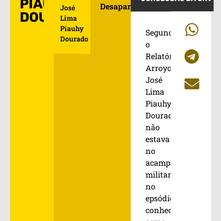
PIAUHY
Desaparecidos
José
DOURADO
Lima
Piauhy
Segundo
Dourado
o
Relatório
Arroyo,
José
Lima
Piauhy
Dourado
não
estava
no
acampanhamento
militar
no
epsódio
conhecido