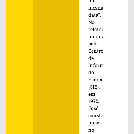
na
mesma
data”.
No
relatório
produzido
pelo
Centro
de
Informações
do
Exército
(CIE),
em
1975,
José
consta
preso
no