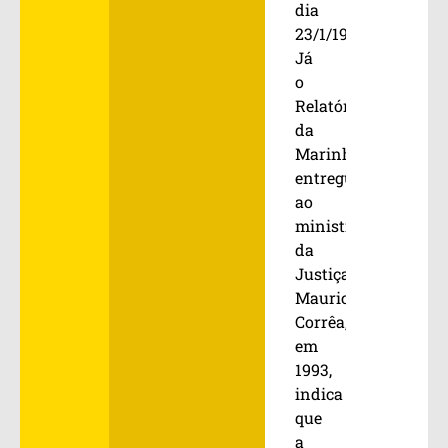
dia
23/1/1974.
Já
o
Relatório
da
Marinha,
entregue
ao
ministro
da
Justiça
Mauricio
Corrêa,
em
1993,
indica
que
a