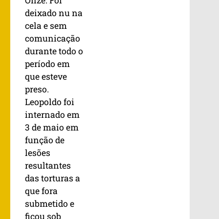
Onze. Foi
deixado nu na
cela e sem
comunicação
durante todo o
período em
que esteve
preso.
Leopoldo foi
internado em
3 de maio em
função de
lesões
resultantes
das torturas a
que fora
submetido e
ficou sob