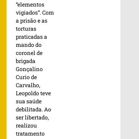
“elementos
vigiados”. Com
a prisão e as
torturas
praticadas a
mando do
coronel de
brigada
Gonçalino
Curio de
Carvalho,
Leopoldo teve
sua saúde
debilitada. Ao
ser libertado,
realizou
tratamento