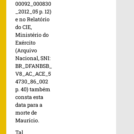
00092_000830
_2012_05 p. 12)
e no Relatório
do CIE,
Ministério do
Exército
(Arquivo
Nacional, SNI:
BR_DFANBSB_
V8_AC_ACE_5
4730_86_002
p. 40) também
consta esta
data para a
morte de
Maurício.
Tal