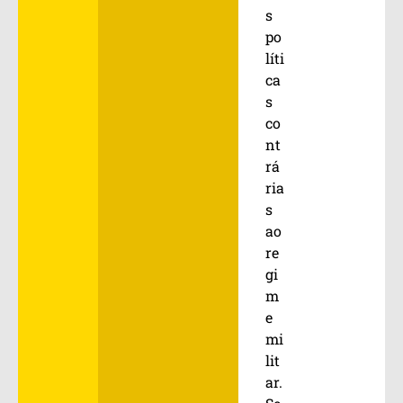
s
po
líti
ca
s
co
nt
rá
ria
s
ao
re
gi
m
e
mi
lit
ar.