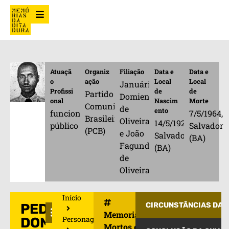
Atuaçã
Organiz
Filiação
Data e
Data e
o
ação
Local
Local
Januária
Profissi
de
de
Partido
Domiense
onal
Nascim
Morte
Comunista
de
ento
funcionário
7/5/1964,
Brasileiro
Oliveira
14/5/1921,
público
Salvador
(PCB)
e João
Salvador
(BA)
Fagundes
(BA)
de
Oliveira
Início
PEDRO
CIRCUNSTÂNCIAS DA 
Memorial de
Personagens
DOMIENSE
Mortos e