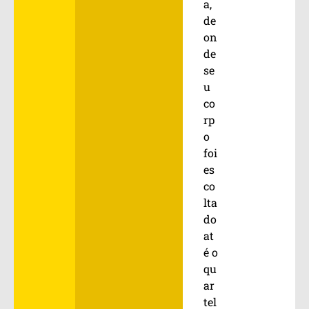
a,
de
on
de
se
u
co
rp
o
foi
es
co
lta
do
at
é o
qu
ar
tel