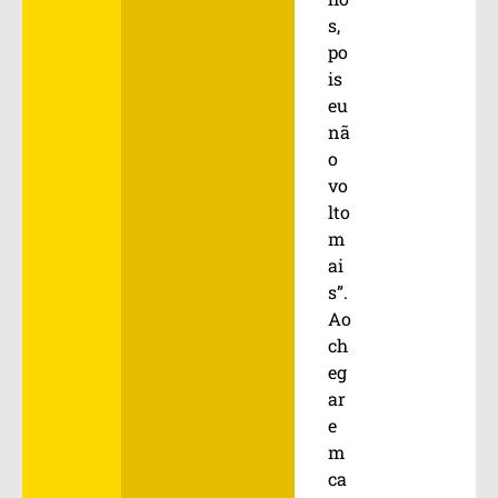
s,
po
is
eu
nã
o
vo
lto
m
ai
s”.
Ao
ch
eg
ar
e
m
ca