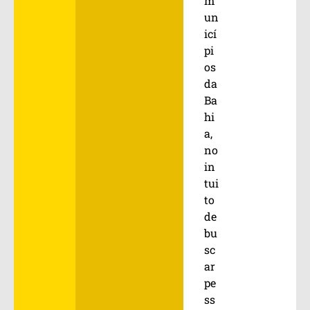
m
un
icí
pi
os
da
Ba
hi
a,
no
in
tui
to
de
bu
sc
ar
pe
ss