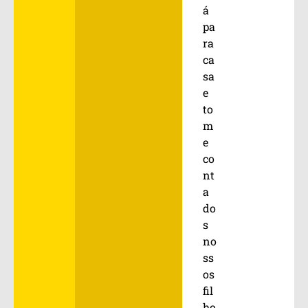
á
pa
ra
ca
sa
e
to
m
e
co
nt
a
do
s
no
ss
os
fil
ho