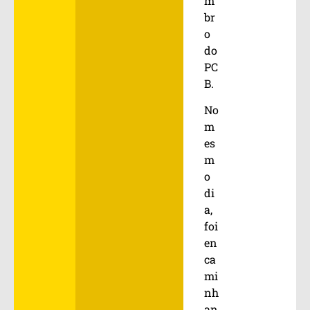
m
br
o
do
PC
B.
No
m
es
m
o
di
a,
foi
en
ca
mi
nh
an