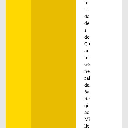
to
ri
da
de
s
do
Qu
ar
tel
Ge
ne
ral
da
6a
Re
gi
ão
Mi
lit