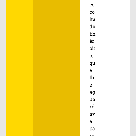
es
co
lta
do
Ex
ér
cit
o,
qu
e
lh
e
ag
ua
rd
av
a
pa
ra