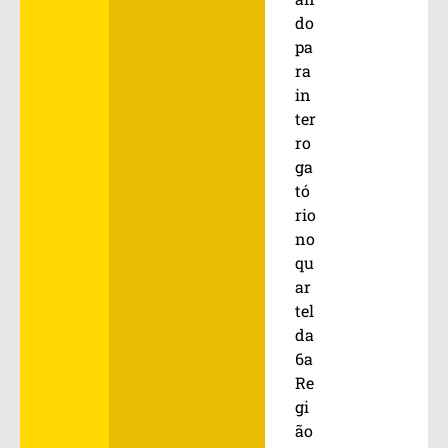
do
pa
ra
in
ter
ro
ga
tó
rio
no
qu
ar
tel
da
6a
Re
gi
ão