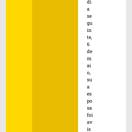
di
a
se
gu
in
te,
6
de
m
ai
o,
su
a
es
po
sa
foi
av
is