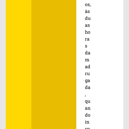
os,
às
du
as
ho
ra
s
da
m
ad
ru
ga
da
,
qu
an
do
in
va