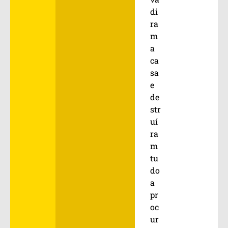
di
ra
m
a
ca
sa
e
de
str
uí
ra
m
tu
do
a
pr
oc
ur