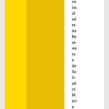
ox
im
id
ad
es
da
Ba
se
Aé
re
a
de
Sa
lv
ad
or.
M
ari
a