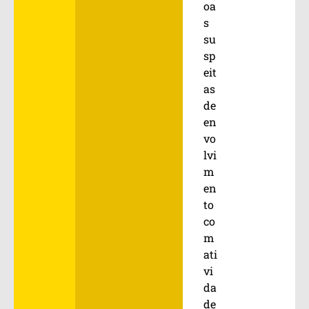
oa
s
su
sp
eit
as
de
en
vo
lvi
m
en
to
co
m
ati
vi
da
de