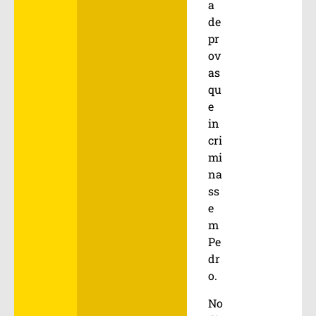
a
de
pr
ov
as
qu
e
in
cri
mi
na
ss
e
m
Pe
dr
o.
No