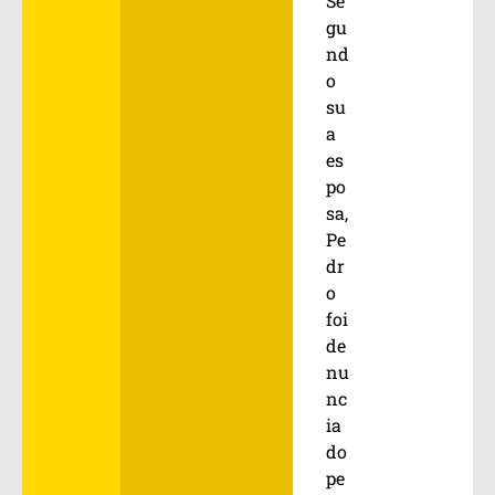
Se
gu
nd
o
su
a
es
po
sa,
Pe
dr
o
foi
de
nu
nc
ia
do
pe