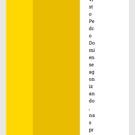
st
o
Pe
dr
o
Do
mi
en
se
ag
on
iz
an
do
,
na
s
pr