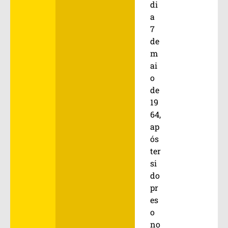
di
a
7
de
m
ai
o
de
19
64,
ap
ós
ter
si
do
pr
es
o
no