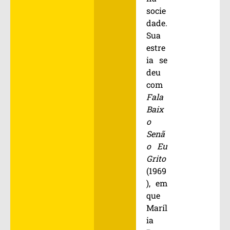
socie
dade.
Sua
estre
ia se
deu
com
Fala
Baix
o
Senã
o Eu
Grito
(1969
), em
que
Maríl
ia