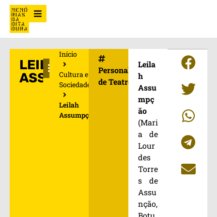
Início
LEILAH
Leila
Personalidade
Cultura e
ASSUMPÇÃO
h
de Teatro
Sociedade
Assu
mpç
Leilah
ão
Assumpção
(Mari
a de
Lour
des
Torre
s de
Assu
nção,
Botu