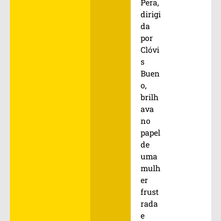
Pera,
dirigi
da
por
Clóvi
s
Buen
o,
brilh
ava
no
papel
de
uma
mulh
er
frust
rada
e