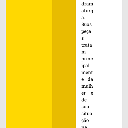
dram
aturg
a.
Suas
peça
s
trata
m
princ
ipal
ment
e da
mulh
er e
de
sua
situa
ção
na