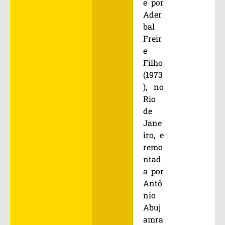
e por
Ader
bal
Freir
e
Filho
(1973
), no
Rio
de
Jane
iro, e
remo
ntad
a por
Antô
nio
Abuj
amra