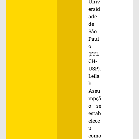
Univ
ersid
ade
de
São
Paul
o
(FFL
CH-
USP),
Leila
h
Assu
mpçã
o se
estab
elece
u
como