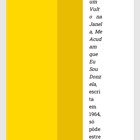
um
Vult
o na
Janel
a, Me
Acud
am
que
Eu
Sou
Donz
ela,
escri
ta
em
1964,
só
pôde
estre