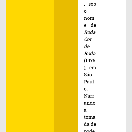
,
sob
o
nom
e de
Roda
Cor
de
Roda
(1975
), em
São
Paul
o.
Narr
ando
a
toma
da de
pode