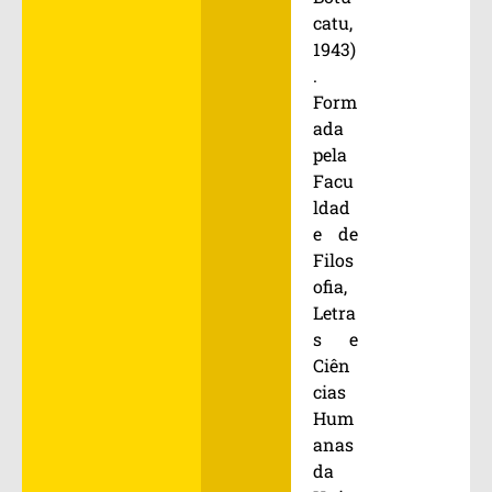
catu,
1943)
.
Form
ada
pela
Facu
ldad
e de
Filos
ofia,
Letra
s e
Ciên
cias
Hum
anas
da