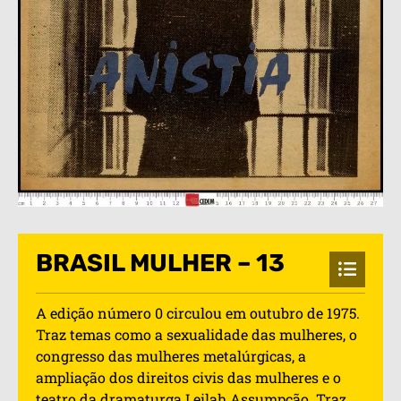
BRASIL MULHER – 13
A edição número 0 circulou em outubro de 1975.
Traz temas como a sexualidade das mulheres, o
congresso das mulheres metalúrgicas, a
ampliação dos direitos civis das mulheres e o
teatro da dramaturga Leilah Assumpção. Traz