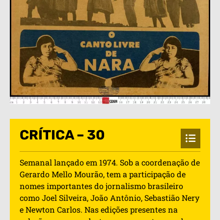
CRÍTICA – 30
Semanal lançado em 1974. Sob a coordenação de
Gerardo Mello Mourão, tem a participação de
nomes importantes do jornalismo brasileiro
como Joel Silveira, João Antônio, Sebastião Nery
e Newton Carlos. Nas edições presentes na