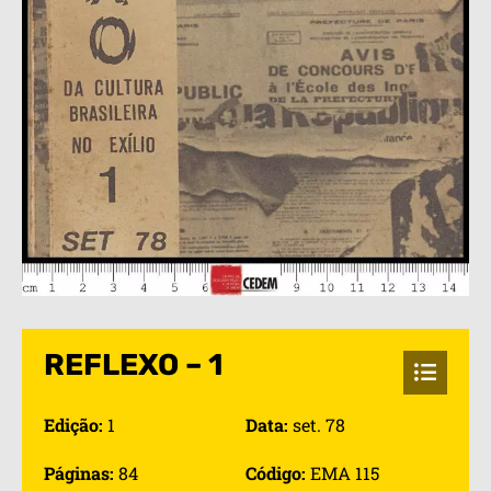
REFLEXO – 1
Edição:
1
Data:
set. 78
Páginas:
84
Código:
EMA 115