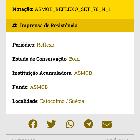
Notação:
ASMOB_REFLEXO_SET_78_N_1
Imprensa de Resistência
Periódico:
Reflexo
Estado de Conservação:
Bom
Instituição Acumuladora:
ASMOB
Fundo:
ASMOB
Localidade:
Estocolmo / Suécia