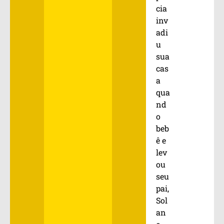
cia
inv
adi
u
sua
cas
a
qua
nd
o
beb
ê e
lev
ou
seu
pai,
Sol
an