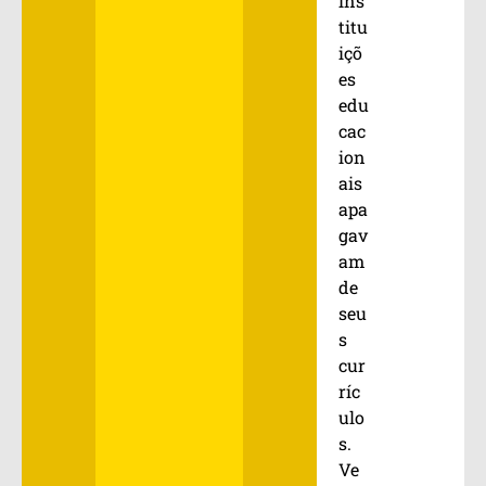
ins
titu
içõ
es
edu
cac
ion
ais
apa
gav
am
de
seu
s
cur
ríc
ulo
s.
Ve