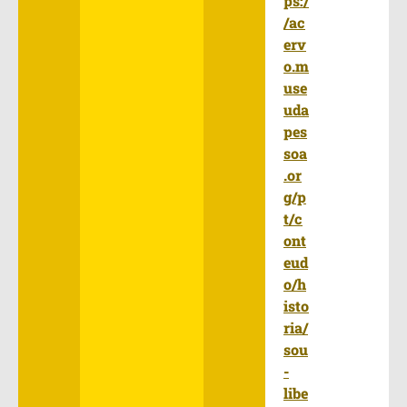
ps:/
/ac
erv
o.m
use
uda
pes
soa
.or
g/p
t/c
ont
eud
o/h
isto
ria/
sou
-
libe