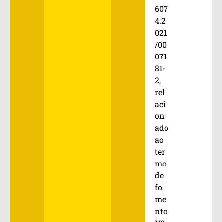
607
4.2
021
/00
071
81-
2,
rel
aci
on
ado
ao
ter
mo
de
fo
me
nto