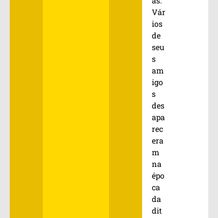
as.
Vár
ios
de
seu
s
am
igo
s
des
apa
rec
era
m
na
épo
ca
da
dit