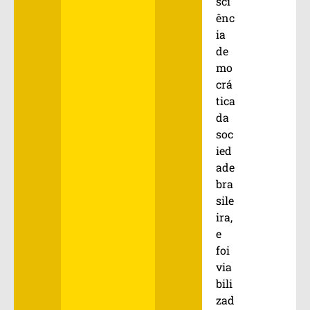
sci
ênc
ia
de
mo
crá
tica
da
soc
ied
ade
bra
sile
ira,
e
foi
via
bili
zad