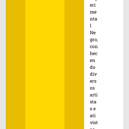
eri
me
nta
l
Ne
gro,
con
hec
en
do
div
ers
os
arti
sta
s e
ati
vist