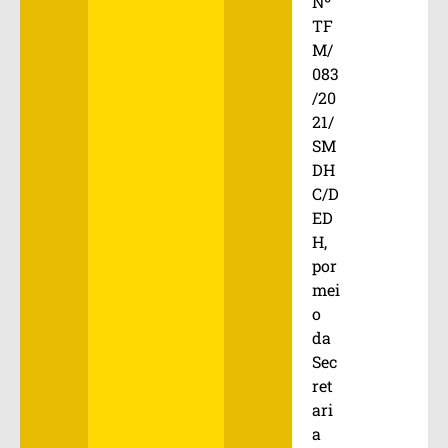
Nº
TF
M/
083
/20
21/
SM
DH
C/D
ED
H,
por
mei
o
da
Sec
ret
ari
a