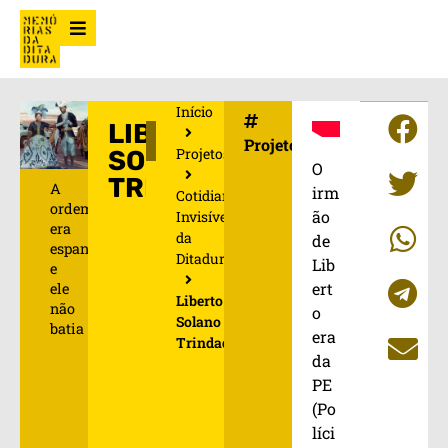
Início
LIBERTO
Projetos
Projetos
SOLANO
O
TRINDADE
A
irm
Cotidianos
ordem
ão
Invisíveis
era
da
de
espancar
Ditadura
Lib
e
ert
ele
Liberto
não
o
Solano
batia
era
Trindade
da
PE
(Po
líci