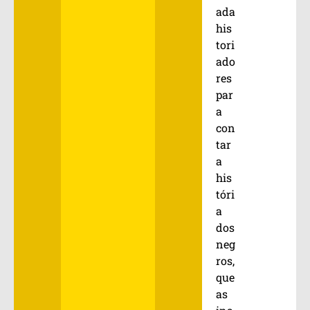
ada
his
tori
ado
res
par
a
con
tar
a
his
tóri
a
dos
neg
ros,
que
as