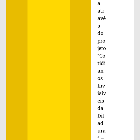
a
atr
avé
s
do
pro
jeto
“Co
tidi
an
os
Inv
isív
eis
da
Dit
ad
ura
” –