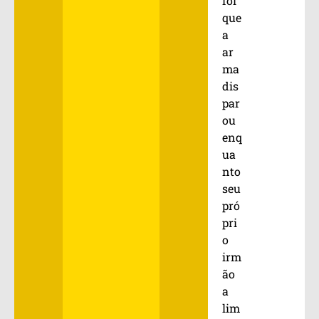
foi
que
a
ar
ma
dis
par
ou
enq
ua
nto
seu
pró
pri
o
irm
ão
a
lim