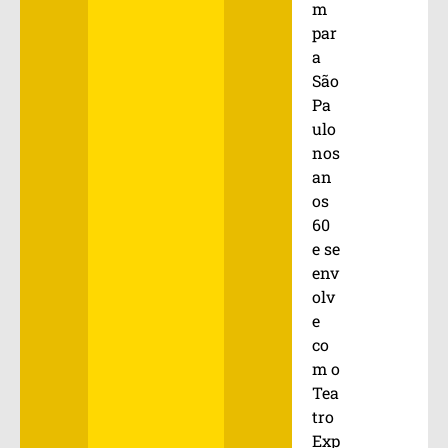
m
par
a
São
Pa
ulo
nos
an
os
60
e se
env
olv
e
co
m o
Tea
tro
Exp