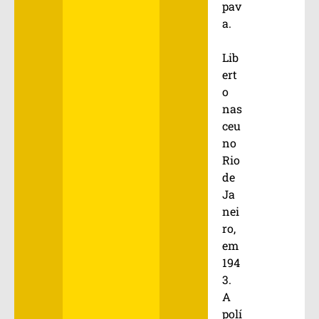
pav
a.
Lib
ert
o
nas
ceu
no
Rio
de
Ja
nei
ro,
em
194
3.
A
polí