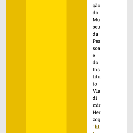
ção
do
Mu
seu
da
Pes
soa
e
do
Ins
titu
to
Vla
di
mir
Her
zog
:
ht