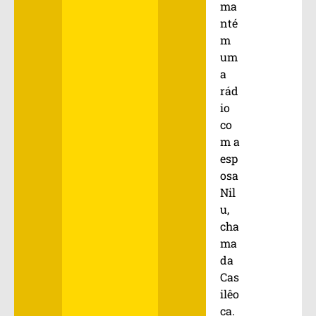
ma
nté
m
um
a
rád
io
co
m a
esp
osa
Nil
u,
cha
ma
da
Cas
ilêo
ca.