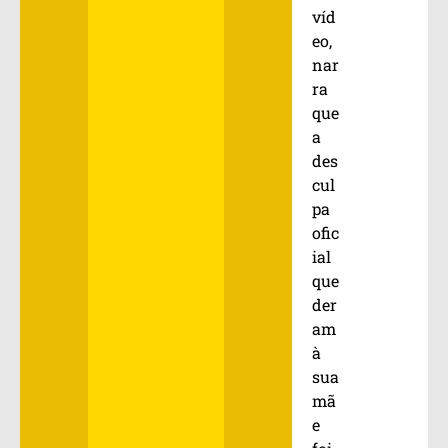
víd
eo,
nar
ra
que
a
des
cul
pa
ofic
ial
que
der
am
à
sua
mã
e