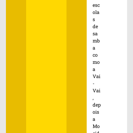
esc
ola
s
de
sa
mb
a
co
mo
a
Vai
-
Vai
,
dep
ois
a
Mo