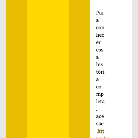
Par
a
con
hec
er
ess
a
his
tóri
a
co
mp
leta
,
ace
sse:
htt