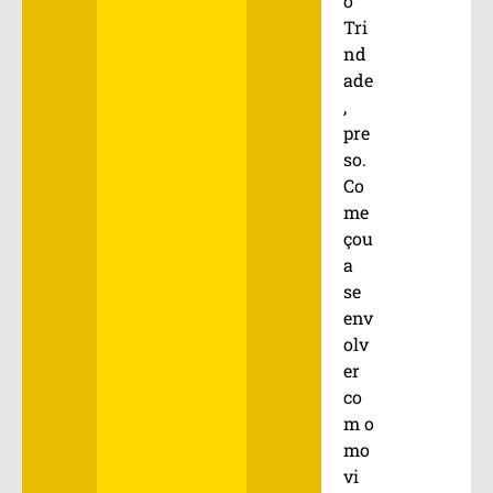
o
Tri
nd
ade
,
pre
so.
Co
me
çou
a
se
env
olv
er
co
m o
mo
vi