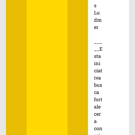
s
Lu
dm
er
___
__E
sta
ini
ciat
iva
bus
ca
fort
ale
cer
a
con