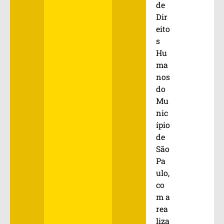
de
Dir
eito
s
Hu
ma
nos
do
Mu
nic
ípio
de
São
Pa
ulo,
co
m a
rea
liza