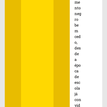
me
nto
neg
ro
be
m
ced
o,
des
de
a
épo
ca
de
esc
ola
já
con
vid