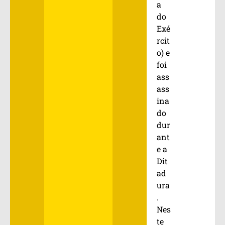
a
do
Exé
rcit
o) e
foi
ass
ass
ina
do
dur
ant
e a
Dit
ad
ura
.
Nes
te