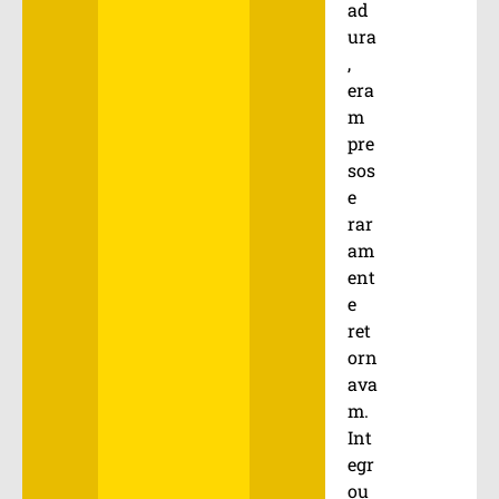
ad
ura
,
era
m
pre
sos
e
rar
am
ent
e
ret
orn
ava
m.
Int
egr
ou