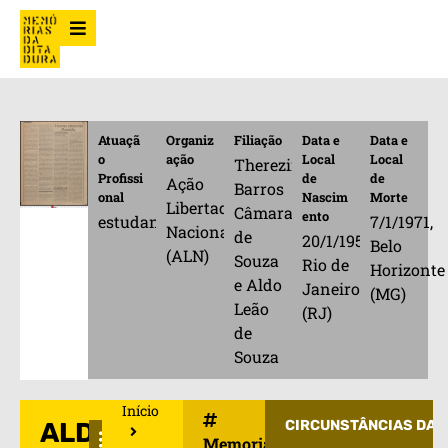
Atuaçã
Organiz
Filiação
Data e
Data e
o
ação
Local
Local
Therezinha
Profissi
de
de
Ação
Barros
onal
Nascim
Morte
Libertadora
Câmara
ento
estudante
7/1/1971,
Nacional
de
20/1/1951,
Belo
(ALN)
Souza
Rio de
Horizonte
e Aldo
Janeiro
(MG)
Leão
(RJ)
de
Souza
Início
ALDO
CIRCUNSTÂNCIAS DA 
Memorial de