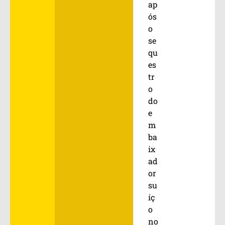
ap
ós
o
se
qu
es
tr
o
do
e
m
ba
ix
ad
or
su
íç
o
no