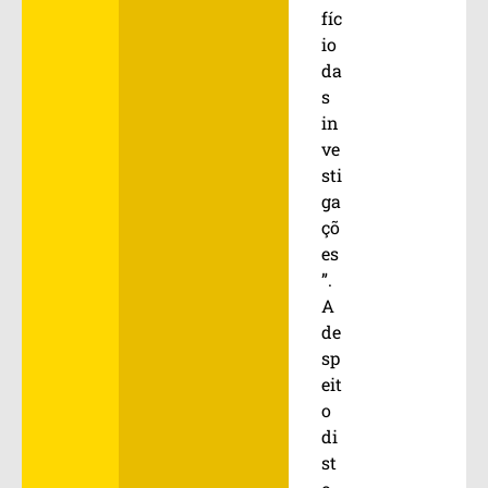
fíc
io
da
s
in
ve
sti
ga
çõ
es
”.
A
de
sp
eit
o
di
st