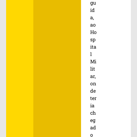
gu
id
a,
ao
Ho
sp
ita
l
Mi
lit
ar,
on
de
ter
ia
ch
eg
ad
o