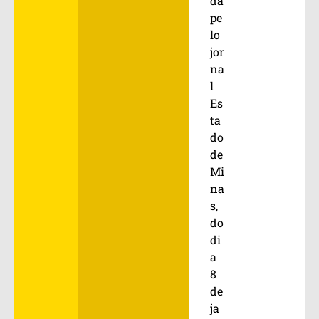
da
pe
lo
jor
na
l
Es
ta
do
de
Mi
na
s,
do
di
a
8
de
ja