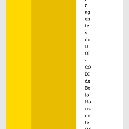
r
ag
en
te
s
do
D
OI
-
CO
DI
de
Be
lo
Ho
riz
on
te