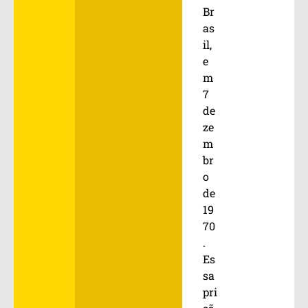
Br
as
il,
e
m
7
de
ze
m
br
o
de
19
70
.
Es
sa
pri