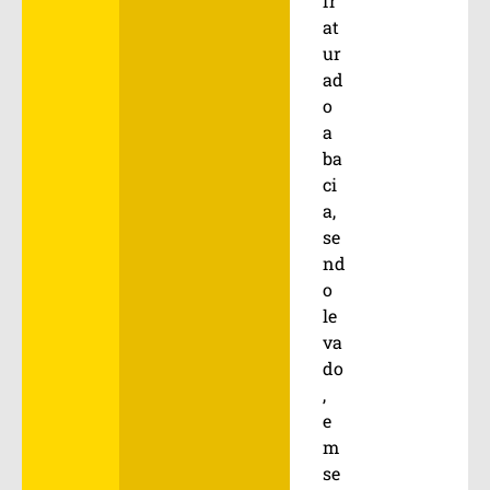
fr
at
ur
ad
o
a
ba
ci
a,
se
nd
o
le
va
do
,
e
m
se