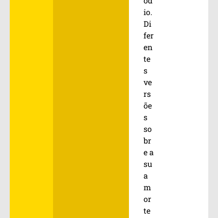
ód
io.
Di
fer
en
te
s
ve
rs
õe
s
so
br
e a
su
a
m
or
te