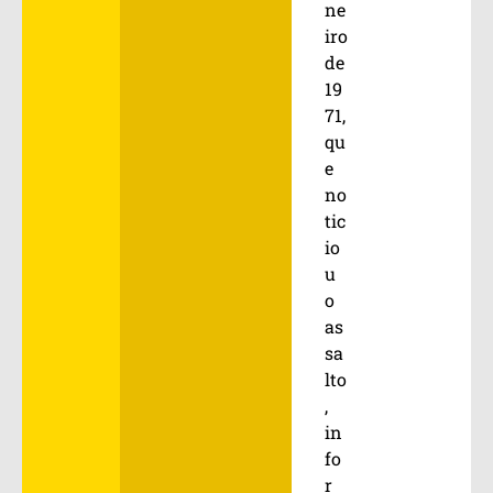
ne
iro
de
19
71,
qu
e
no
tic
io
u
o
as
sa
lto
,
in
fo
r