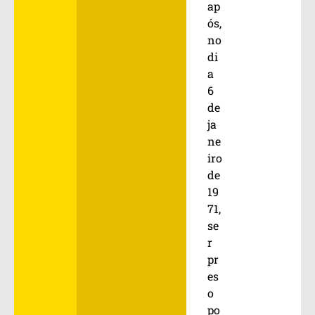
ap
ós,
no
di
a
6
de
ja
ne
iro
de
19
71,
se
r
pr
es
o
po