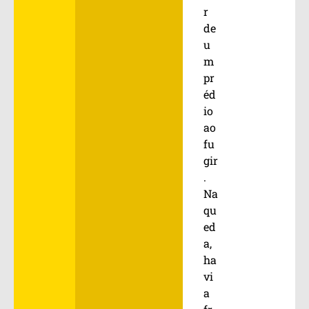
r
de
u
m
pr
éd
io
ao
fu
gir
.
Na
qu
ed
a,
ha
vi
a