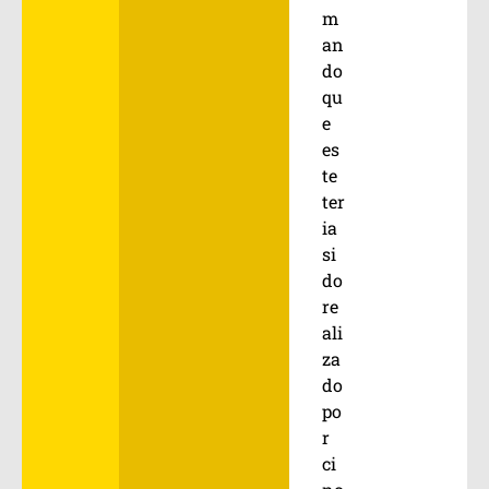
m
an
do
qu
e
es
te
ter
ia
si
do
re
ali
za
do
po
r
ci