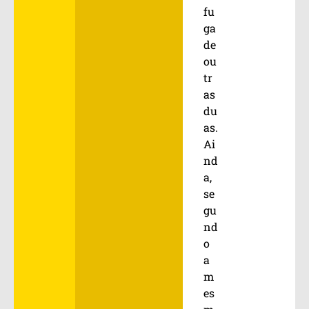
fu
ga
de
ou
tr
as
du
as.
Ai
nd
a,
se
gu
nd
o
a
m
es