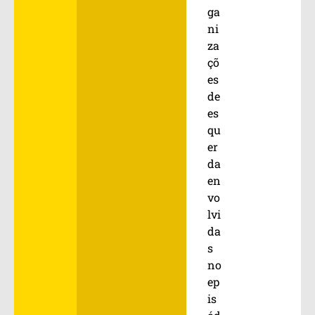
ga
ni
za
çõ
es
de
es
qu
er
da
en
vo
lvi
da
s
no
ep
is