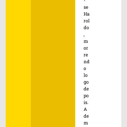
-
se
Ha
rol
do
,
m
or
re
nd
o
lo
go
de
po
is.
A
de
m