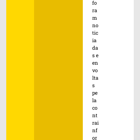
fo
ra
m
no
tic
ia
da
s e
en
vo
lta
s
pe
la
co
nt
rai
nf
or