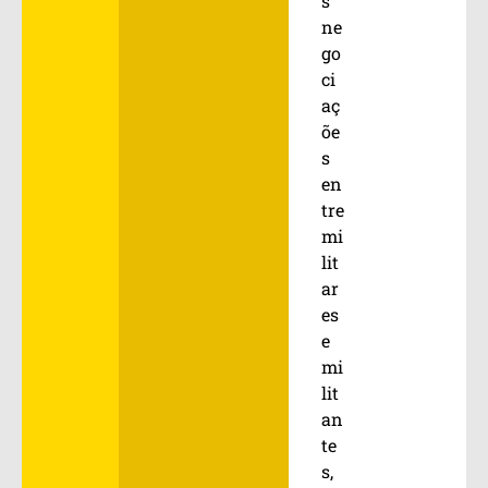
s
ne
go
ci
aç
õe
s
en
tre
mi
lit
ar
es
e
mi
lit
an
te
s,