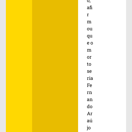
o,
afi
r
m
ou
qu
e o
m
or
to
se
ria
Fe
rn
an
do
Ar
aú
jo