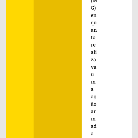
(M
G)
en
qu
an
to
re
ali
za
va
u
m
a
aç
ão
ar
m
ad
a