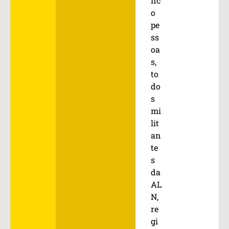
nc
o
pe
ss
oa
s,
to
do
s
mi
lit
an
te
s
da
AL
N,
re
gi