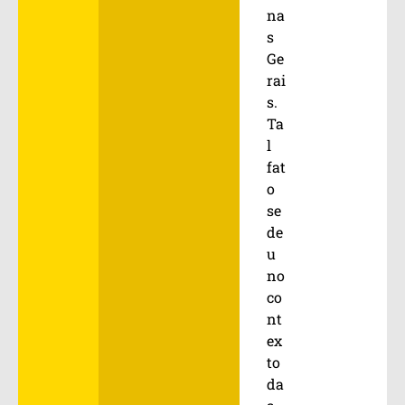
na
s
Ge
rai
s.
Ta
l
fat
o
se
de
u
no
co
nt
ex
to
da