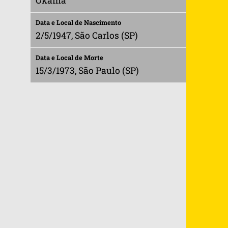
Okama
Data e Local de Nascimento
2/5/1947, São Carlos (SP)
Data e Local de Morte
15/3/1973, São Paulo (SP)