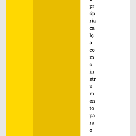
pr
óp
ria
ca
lç
a
co
m
o
in
str
u
m
en
to
pa
ra
o