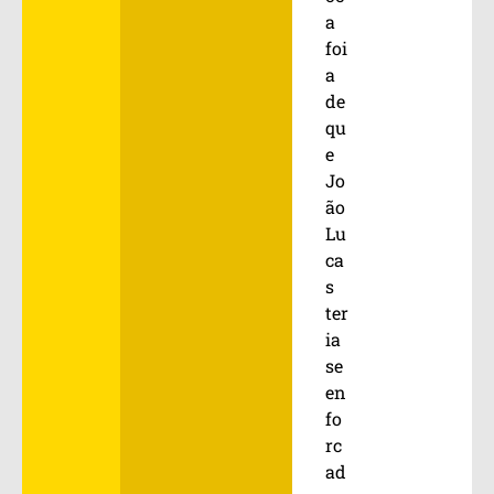
a
foi
a
de
qu
e
Jo
ão
Lu
ca
s
ter
ia
se
en
fo
rc
ad