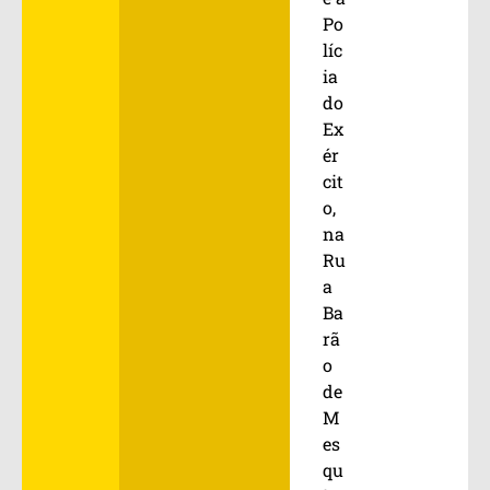
Po
líc
ia
do
Ex
ér
cit
o,
na
Ru
a
Ba
rã
o
de
M
es
qu