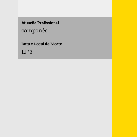
Atuação Profissional
camponês
Data e Local de Morte
1973