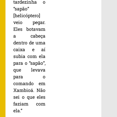
tardezinha o
“sapão”
[helicóptero]
veio pegar.
Eles botavam
a cabeça
dentro de uma
caixa e aí
subia com ela
para o “sapão”,
que levava
para o
comando em
Xambioá. Não
sei o que eles
faziam com
ela.”