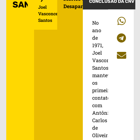
CONCLUSÃO DA CNV
SANTOS
Desaparecidos
Joel
Vasconcelos
Santos
No
ano
de
1971,
Joel
Vasconcelos
Santos
manteve
os
primeiros
contatos
com
Antônio
Carlos
de
Oliveira