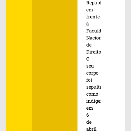
República,
em
frente
à
Faculdade
Nacional
de
Direito.
O
seu
corpo
foi
sepultado
como
indigente
em
6
de
abril