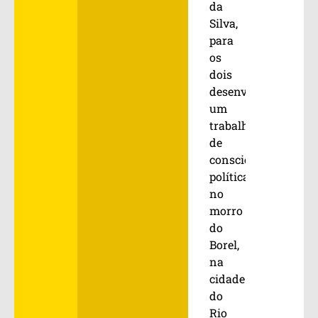
da
Silva,
para
os
dois
desenvolverem
um
trabalho
de
conscientização
política
no
morro
do
Borel,
na
cidade
do
Rio