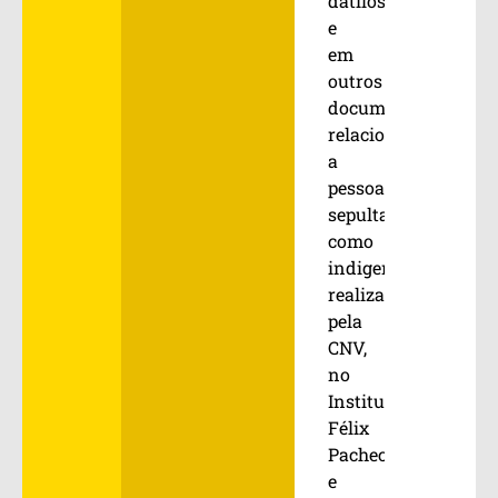
datiloscópicas
e
em
outros
documentos
relacionados
a
pessoas
sepultadas
como
indigentes
realizadas,
pela
CNV,
no
Instituto
Félix
Pacheco
e