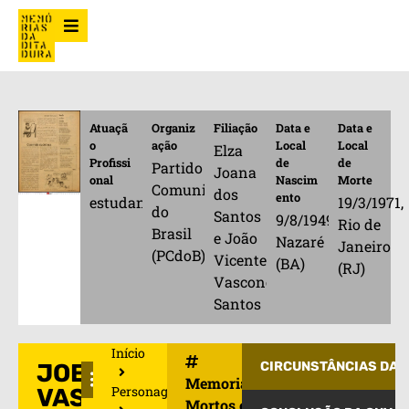
Atuaçã
Organiz
Filiação
Data e
Data e
o
ação
Local
Local
Elza
Profissi
de
de
Partido
Joana
onal
Nascim
Morte
Comunista
dos
ento
estudante
19/3/1971,
do
Santos
9/8/1949,
Rio de
Brasil
e João
Nazaré
Janeiro
(PCdoB)
Vicente
(BA)
(RJ)
Vasconcelos
Santos
Início
JOEL
CIRCUNSTÂNCIAS DA 
Memorial de
Personagens
VASCONCELOS
Mortos e