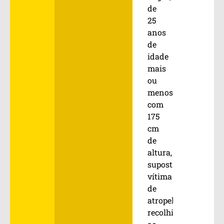
de
25
anos
de
idade
mais
ou
menos,
com
175
cm
de
altura,
suposta
vítima
de
atropelamento
recolhida