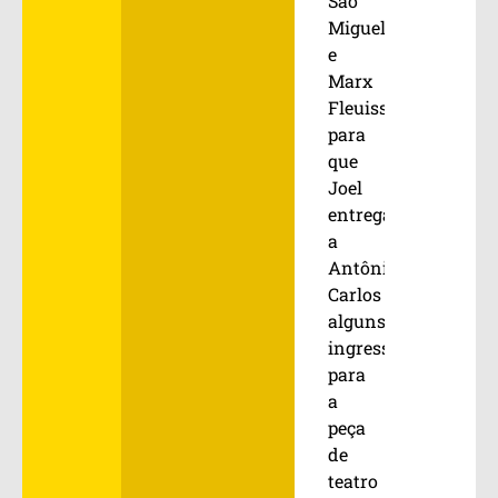
São
Miguel
e
Marx
Fleuiss,
para
que
Joel
entregasse
a
Antônio
Carlos
alguns
ingressos
para
a
peça
de
teatro