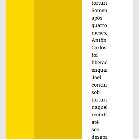
tortura.
Somente
após
quatro
meses,
Antônio
Carlos
foi
liberado,
enquanto
Joel
continuou
sob
torturas
naquele
recinto
até
seu
desaparecimento.