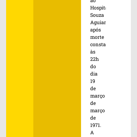
ao
Hospital
Souza
Aguiar,
após
morte
constatada
às
22h
do
dia
19
de
março
de
março
de
1971.
A