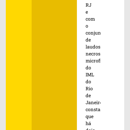
RJ
e
com
o
conjunto
de
laudos
necroscópicos
microfilmados
do
IML
do
Rio
de
Janeiro,
constatou
que
há