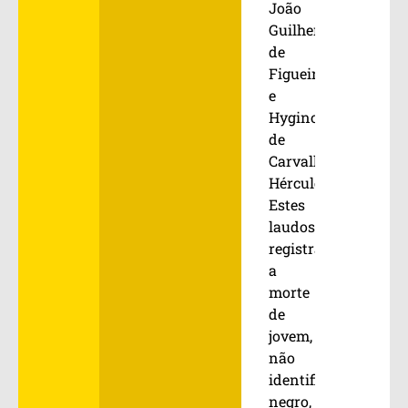
João
Guilherme
de
Figueiredo
e
Hygino
de
Carvalho
Hércules.
Estes
laudos
registram
a
morte
de
jovem,
não
identificado,
negro,