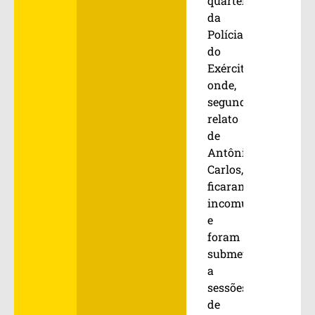
quartel
da
Polícia
do
Exército,
onde,
segundo
relato
de
Antônio
Carlos,
ficaram
incomunicáveis
e
foram
submetidos
a
sessões
de