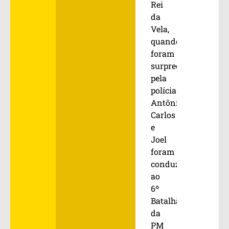
Rei
da
Vela,
quando
foram
surpreendidos
pela
polícia.
Antônio
Carlos
e
Joel
foram
conduzidos
ao
6º
Batalhão
da
PM