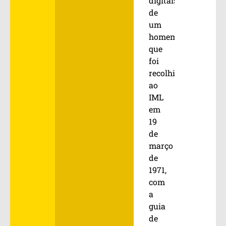
digitais
de
um
homem
que
foi
recolhido
ao
IML
em
19
de
março
de
1971,
com
a
guia
de