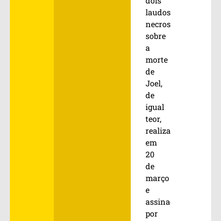
dois
laudos
necroscópicos
sobre
a
morte
de
Joel,
de
igual
teor,
realizados
em
20
de
março
e
assinados
por