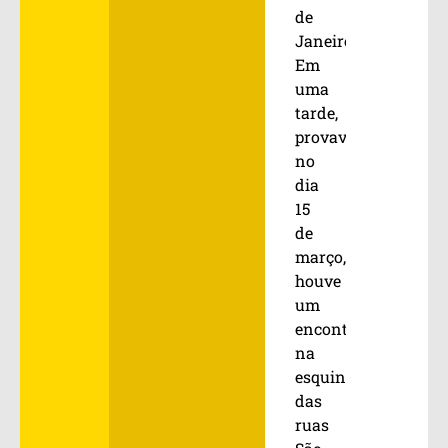
de
Janeiro.
Em
uma
tarde,
provavelmente
no
dia
15
de
março,
houve
um
encontro
na
esquina
das
ruas