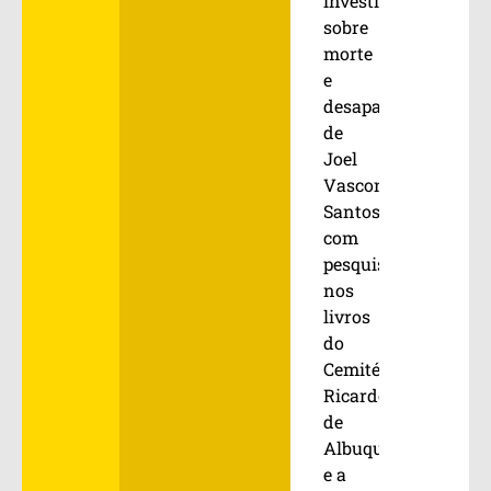
investigações
sobre
morte
e
desaparecimento
de
Joel
Vasconcelos
Santos,
com
pesquisa
nos
livros
do
Cemitério
Ricardo
de
Albuquerque
e a