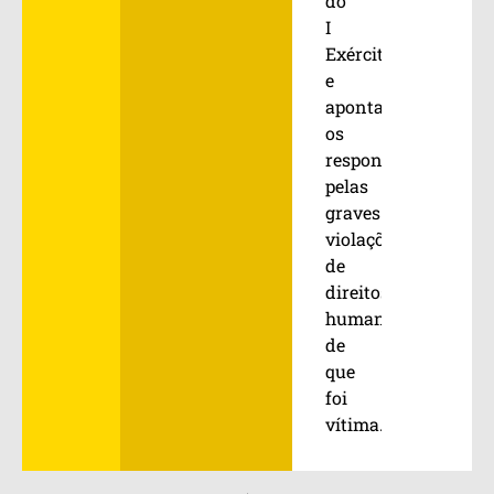
do
I
Exército
e
apontar
os
responsáveis
pelas
graves
violações
de
direitos
humanos
de
que
foi
vítima.