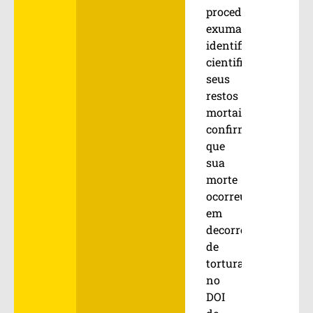
proceder
exumação,
identificar
cientificamente
seus
restos
mortais,
confirmar
que
sua
morte
ocorreu
em
decorrência
de
tortura
no
DOI