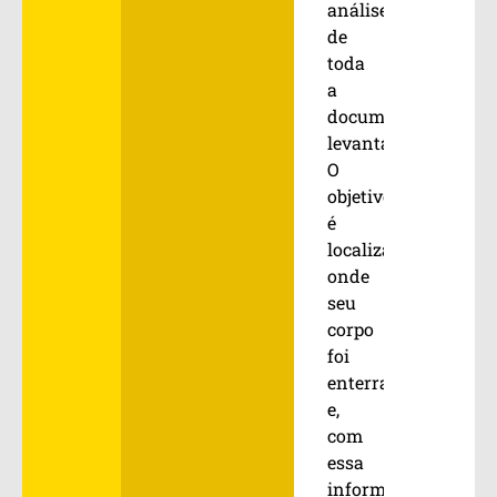
análise
de
toda
a
documentação
levantada.
O
objetivo
é
localizar
onde
seu
corpo
foi
enterrado
e,
com
essa
informação,