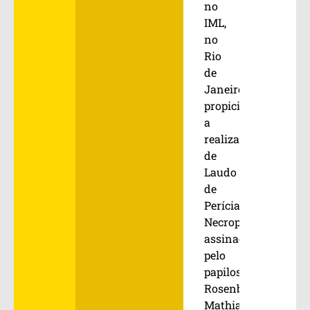
no
IML,
no
Rio
de
Janeiro,
propiciaram
a
realização
de
Laudo
de
Perícia
Necropapiloscópica,
assinado
pelo
papiloscopista
Rosenberg
Mathias