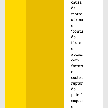
causa
da
morte
afirmada
é
“contusão
do
tórax
e
abdome
com
fratura
de
costelas,
ruptura
do
pulmão
esquerdo
e