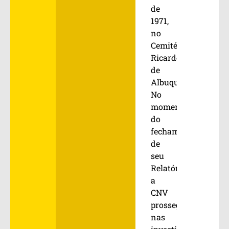
de
1971,
no
Cemitério
Ricardo
de
Albuquerque.
No
momento
do
fechamento
de
seu
Relatório,
a
CNV
prossegue
nas