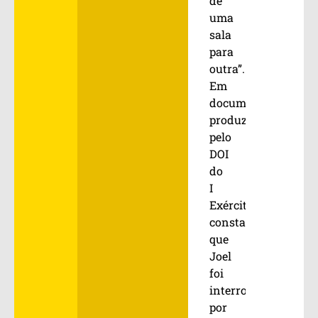
de
uma
sala
para
outra”.
Em
documentos
produzidos
pelo
DOI
do
I
Exército/RJ,
consta
que
Joel
foi
interrogado
por