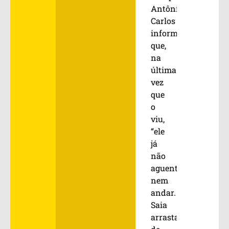
Antônio
Carlos
informou
que,
na
última
vez
que
o
viu,
“ele
já
não
aguentava
nem
andar.
Saia
arrastado