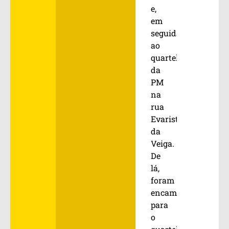
e,
em
seguida,
ao
quartel
da
PM
na
rua
Evaristo
da
Veiga.
De
lá,
foram
encaminhados
para
o