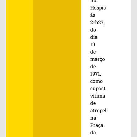
no
Hospital
às
21h27,
do
dia
19
de
março
de
1971,
como
suposta
vítima
de
atropelamento
na
Praça
da