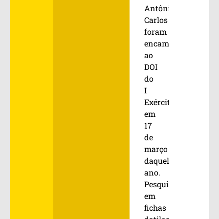
Antônio
Carlos
foram
encaminhados
ao
DOI
do
I
Exército
em
17
de
março
daquele
ano.
Pesquisas
em
fichas