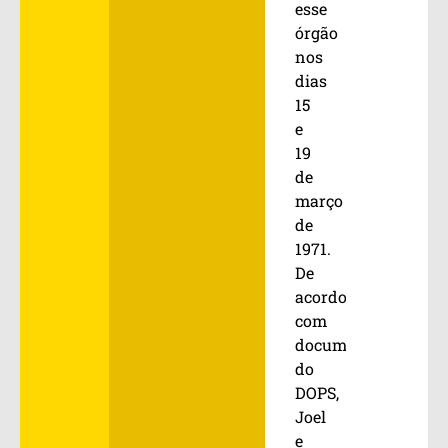
esse
órgão
nos
dias
15
e
19
de
março
de
1971.
De
acordo
com
documento
do
DOPS,
Joel
e