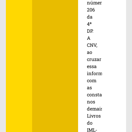
número
206
da
4ª
DP.
A
CNV,
ao
cruzar
essa
informação
com
as
constantes
nos
demais
Livros
do
IML-