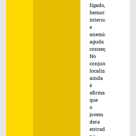
fígado,
hemorragia
interna
e
anemia
aguda
consequente”.
No
conjunto
localizado
ainda
é
afirmado
que
o
jovem
dera
entrada