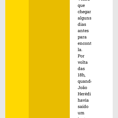
que
chegara
alguns
dias
antes
para
encontrá-
la.
Por
volta
das
18h,
quando
João
Herédia
havia
saído
um