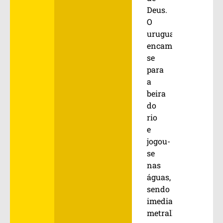
Deus.
O
uruguaio
encaminhou-
se
para
a
beira
do
rio
e
jogou-
se
nas
águas,
sendo
imediatamente
metralhado