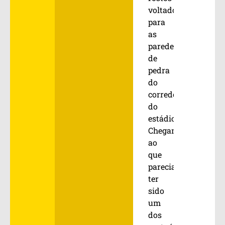
voltados
para
as
paredes
de
pedra
do
corredor
do
estádio.
Chegamos
ao
que
parecia
ter
sido
um
dos