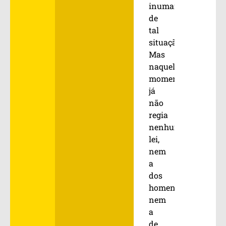
inumano
de
tal
situação.
Mas
naquele
momento
já
não
regia
nenhuma
lei,
nem
a
dos
homens
nem
a
de