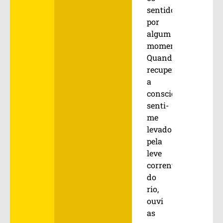
sentidos
por
algum
momento.
Quando
recuperei
a
consciência,
senti-
me
levado
pela
leve
correnteza
do
rio,
ouvi
as