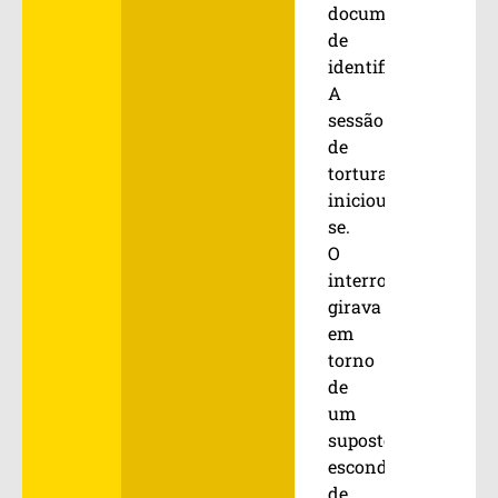
documentos
de
identificação.
A
sessão
de
tortura
iniciou-
se.
O
interrogatório
girava
em
torno
de
um
suposto
esconderijo
de