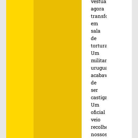
vestuários,
agora
transformado
em
sala
de
tortura.
Um
militante
uruguaio
acabava
de
ser
castigado.
Um
oficial
veio
recolher
nossos