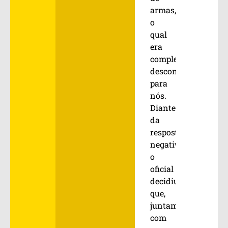
armas,
o
qual
era
completamente
desconhecido
para
nós.
Diante
da
resposta
negativa,
o
oficial
decidiu
que,
juntamente
com