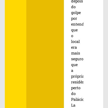
depois
do
golpe
por
entender
que
o
local
era
mais
seguro
que
a
própria
residência,
perto
do
Palácio
La