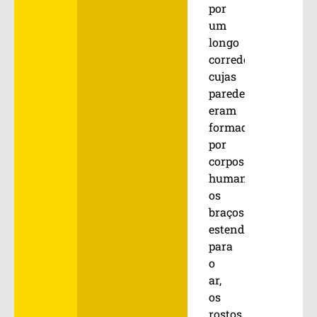
por
um
longo
corredor
cujas
paredes
eram
formadas
por
corpos
humanos,
os
braços
estendidos
para
o
ar,
os
rostos