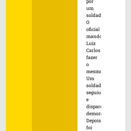
por
um
soldado.
O
oficial
mandou
Luiz
Carlos
fazer
o
mesmo.
Um
soldado
seguiuo
e
disparou
demoradamente.
Depois
foi