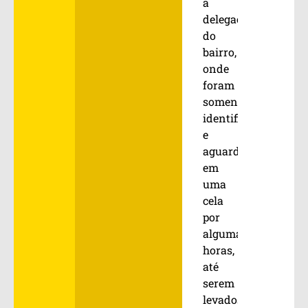
a
delegacia
do
bairro,
onde
foram
somente
identificados
e
aguardaram
em
uma
cela
por
algumas
horas,
até
serem
levados