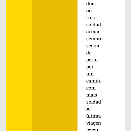
dois
ou
três
soldados
armados,
sempre
seguidos
de
perto
por
um
caminhão
com
mais
soldados.
A
última
viagem
levou-