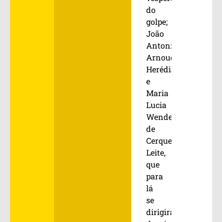
do
golpe;
João
Antonio
Arnoud
Herédia
e
Maria
Lucia
Wendel
de
Cerqueira
Leite,
que
para
lá
se
dirigiram