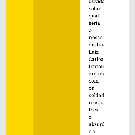
dúvida
sobre
qual
seria
o
nosso
destino.
Luiz
Carlos
tentou
argumentar
com
os
soldados,
mostrando-
lhes
o
absurdo
e o