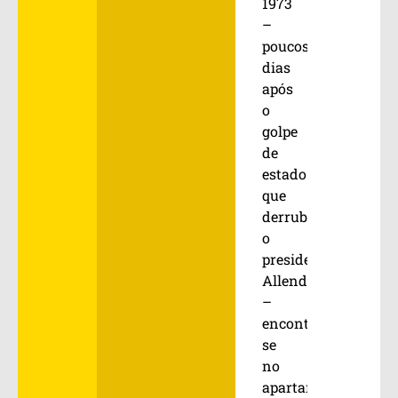
1973
–
poucos
dias
após
o
golpe
de
estado
que
derrubou
o
presidente
Allende
–
encontravam-
se
no
apartamento