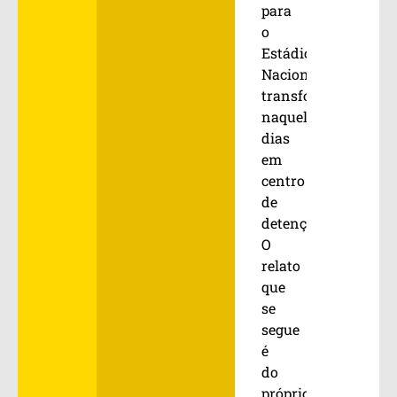
para
o
Estádio
Nacional,
transformado
naqueles
dias
em
centro
de
detenção.
O
relato
que
se
segue
é
do
próprio