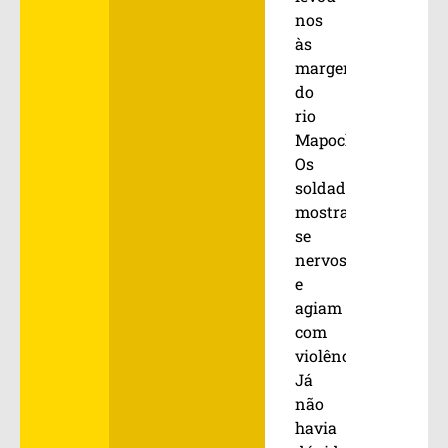
nos
às
margens
do
rio
Mapocho.
Os
soldados
mostravam-
se
nervosos
e
agiam
com
violência.
Já
não
havia