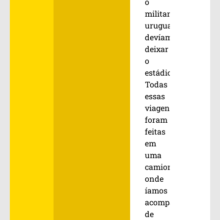
o
militante
uruguaio,
devíamos
deixar
o
estádio.
Todas
essas
viagens
foram
feitas
em
uma
camioneta,
onde
íamos
acompanhados
de