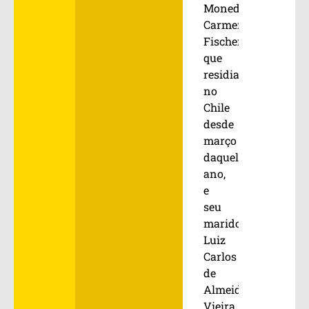
Moneda;
Carmen
Fischer,
que
residia
no
Chile
desde
março
daquele
ano,
e
seu
marido
Luiz
Carlos
de
Almeida
Vieira