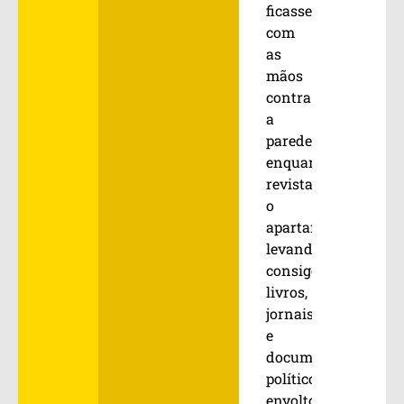
ficassem
com
as
mãos
contra
a
parede
enquanto
revistaram
o
apartamento,
levando
consigo
livros,
jornais
e
documentos
políticos,
envoltos