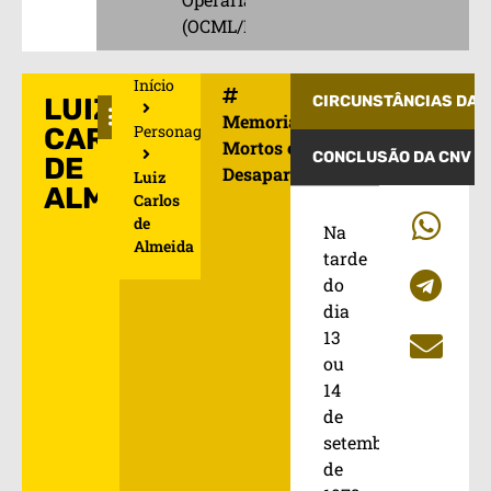
(OCML/PO)
Início
LUIZ
CIRCUNSTÂNCIAS DA 
Memorial de
Personagens
CARLOS
Mortos e
CONCLUSÃO DA CNV
DE
Desaparecidos
Luiz
ALMEIDA
Carlos
de
Na
Almeida
tarde
do
dia
13
ou
14
de
setembro
de