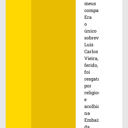
meus
companheiros.
Era
o
único
sobrevivente.
Luiz
Carlos
Vieira,
ferido,
foi
resgatado
por
religiosos
e
acolhido
na
Embaixada
da