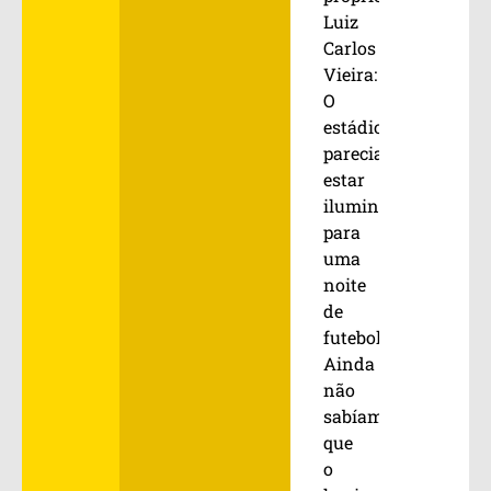
Luiz
Carlos
Vieira:
O
estádio
parecia
estar
iluminado
para
uma
noite
de
futebol.
Ainda
não
sabíamos
que
o