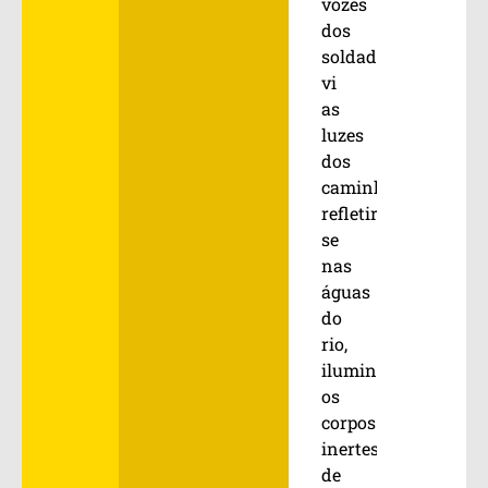
vozes
dos
soldados,
vi
as
luzes
dos
caminhões
refletirem-
se
nas
águas
do
rio,
iluminando
os
corpos
inertes
de