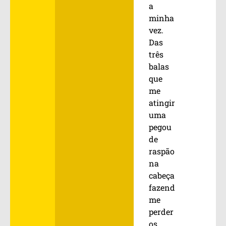
a
minha
vez.
Das
três
balas
que
me
atingiram,
uma
pegou
de
raspão
na
cabeça,
fazendo-
me
perder
os