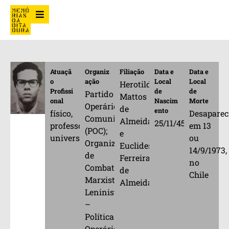
Atuaçã
Organiz
Filiação
Data e
Data e
o
ação
Local
Local
Herotildes
Profissi
de
de
Partido
Mattos
onal
Nascim
Morte
Operário
de
ento
físico,
Desapare
Comunista
Almeida
25/11/45
professor
em 13
(POC);
e
universitário
ou
Organização
Euclides
14/9/1973,
de
Ferreira
no
Combate
de
Chile
Marxista-
Almeida
Leninista
–
Política
Operária