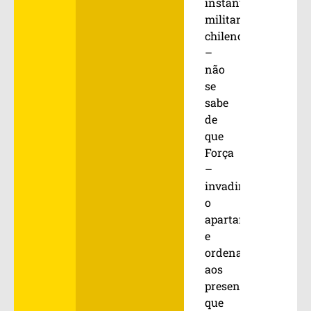
instante,
militares
chilenos
–
não
se
sabe
de
que
Força
–
invadiram
o
apartamento
e
ordenaram
aos
presentes
que