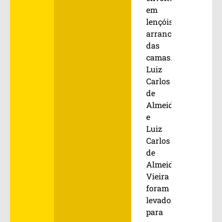
em
lençóis
arrancados
das
camas.
Luiz
Carlos
de
Almeida
e
Luiz
Carlos
de
Almeida
Vieira
foram
levados
para