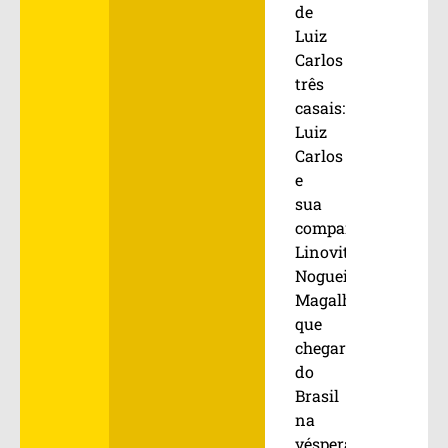
de
Luiz
Carlos
três
casais:
Luiz
Carlos
e
sua
companheira
Linovita
Nogueira
Magalhães,
que
chegara
do
Brasil
na
véspera