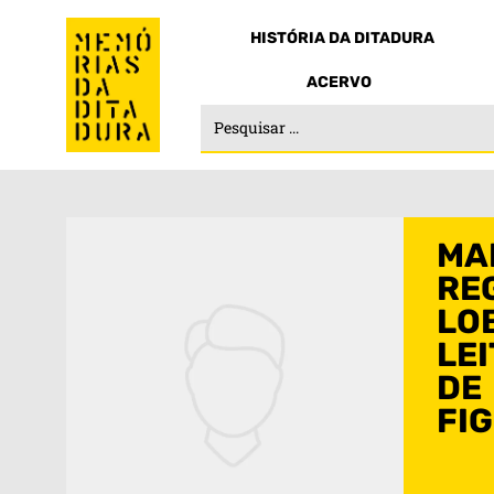
HISTÓRIA DA DITADURA
ACERVO
MA
RE
LO
LEI
DE
FI