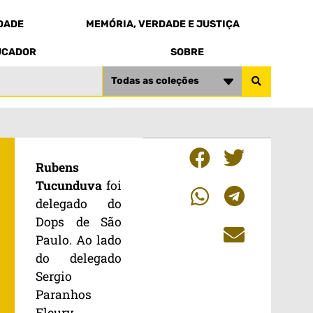
EDADE
MEMÓRIA, VERDADE E JUSTIÇA
UCADOR
SOBRE
Todas as coleções
Rubens
Tucunduva
foi
delegado do
Dops de São
Paulo. Ao lado
do delegado
Sergio
Paranhos
Fleury,