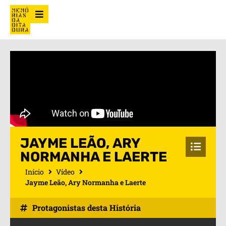
JAYME LEÃO, ARY
NORMANHA E LAERTE
Início
Vídeo
Jayme Leão, Ary Normanha e Laerte
Protagonistas desta História