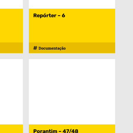
Repórter – 6
Documentação
Porantim – 47/48