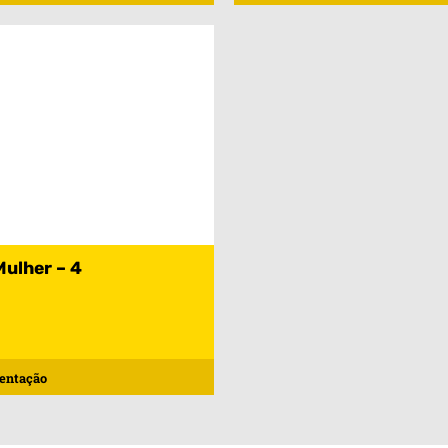
Mulher – 4
entação