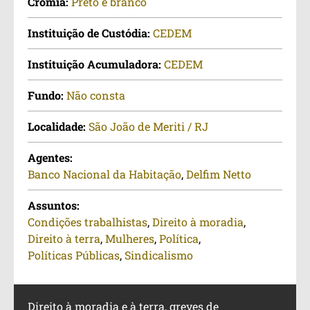
Cromia:
Preto e branco
Instituição de Custódia:
CEDEM
Instituição Acumuladora:
CEDEM
Fundo:
Não consta
Localidade:
São João de Meriti / RJ
Agentes:
Banco Nacional da Habitação
,
Delfim Netto
Assuntos:
Condições trabalhistas
,
Direito à moradia
,
Direito à terra
,
Mulheres
,
Política
,
Políticas Públicas
,
Sindicalismo
Direito à moradia e à terra, greves de