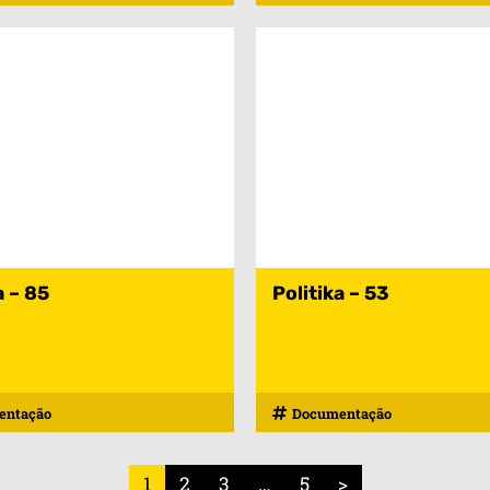
a – 85
Politika – 53
entação
Documentação
1
2
3
…
5
>