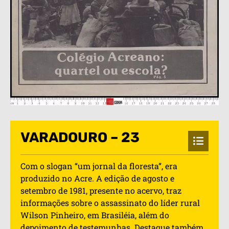
VARADOURO – 23
Com o slogan “um jornal da floresta”, era
produzido no Acre. A edição de agosto e
setembro de 1981, presente no acervo, traz
informações sobre o assassinato do líder rural
Wilson Pinheiro, em Brasiléia, além do
depoimento de testemunhas. Destaque também