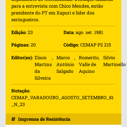
para a entrevista com Chico Mendes, então
presidente do PT em Xapuri e líder dos
seringueiros.
Edição:
23
Data:
ago. set. 1981
Páginas:
20
Código:
CEMAP P2 215
Editor(es):
Elson
,  
Marco
,  
Romerito
,  
Silvio
Martins
Antônio
Valle de
Martinello
da
Salgado
Aquino
Silveira
Notação:
CEMAP_VARADOURO_AGOSTO_SETEMBRO_81
_N_23
Imprensa de Resistência