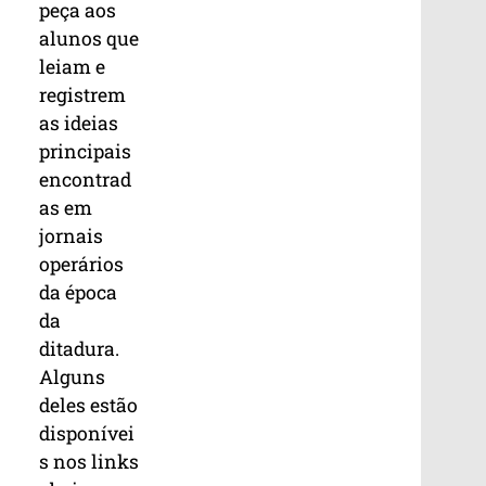
peça aos
alunos que
leiam e
registrem
as ideias
principais
encontrad
as em
jornais
operários
da época
da
ditadura.
Alguns
deles estão
disponívei
s nos links