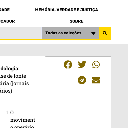
EDADE
MEMÓRIA, VERDADE E JUSTIÇA
UCADOR
SOBRE
Todas as coleções
dologia:
ise de fonte
ária (jornais
ários)
O
moviment
o operário