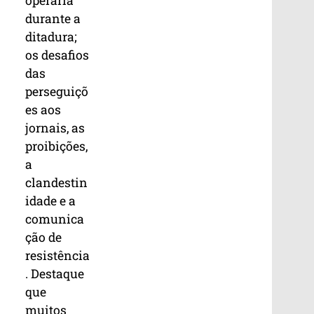
operária
durante a
ditadura;
os desafios
das
perseguiçõ
es aos
jornais, as
proibições,
a
clandestin
idade e a
comunica
ção de
resistência
. Destaque
que
muitos