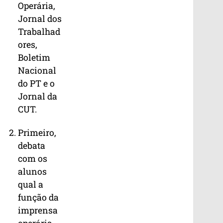
Operária,
Jornal dos
Trabalhad
ores,
Boletim
Nacional
do PT e o
Jornal da
CUT.
Primeiro,
debata
com os
alunos
qual a
função da
imprensa