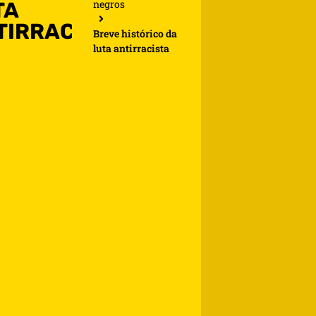
negros
TA
TIRRACISTA
Breve histórico da
luta antirracista