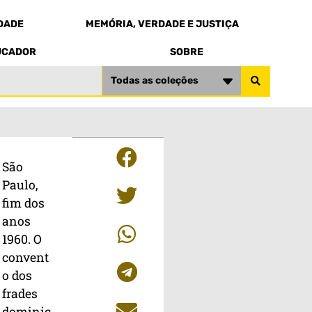
EDADE
MEMÓRIA, VERDADE E JUSTIÇA
UCADOR
SOBRE
Todas as coleções
São
Paulo,
fim dos
anos
1960. O
convent
o dos
frades
dominic