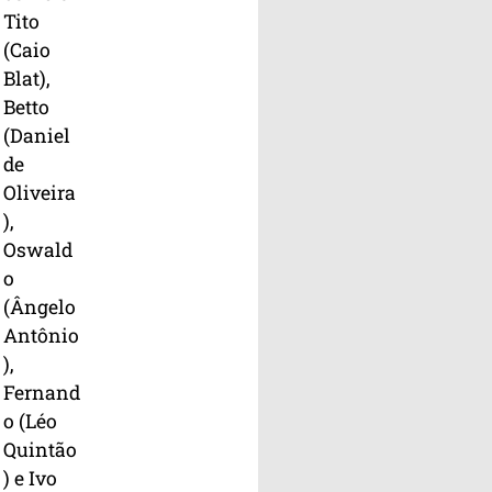
Tito
(Caio
Blat),
Betto
(Daniel
de
Oliveira
),
Oswald
o
(Ângelo
Antônio
),
Fernand
o (Léo
Quintão
) e Ivo