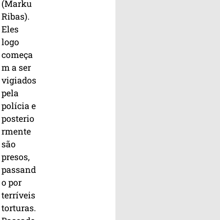
(Marku
Ribas).
Eles
logo
começa
m a ser
vigiados
pela
polícia e
posterio
rmente
são
presos,
passand
o por
terríveis
torturas.