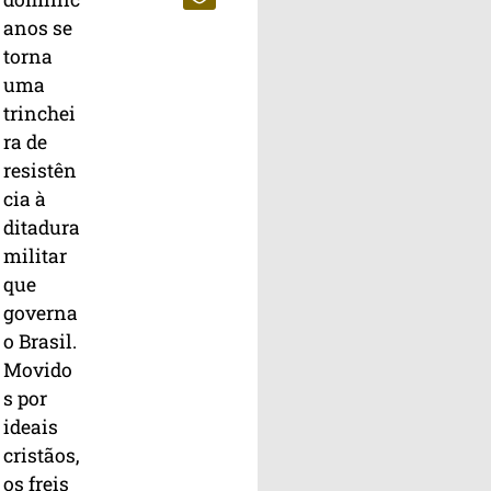
anos se
torna
uma
trinchei
ra de
resistên
cia à
ditadura
militar
que
governa
o Brasil.
Movido
s por
ideais
cristãos,
os freis