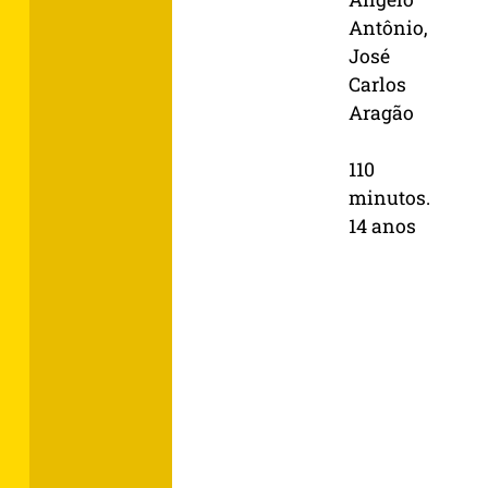
Antônio,
José
Carlos
Aragão
110
minutos.
14 anos