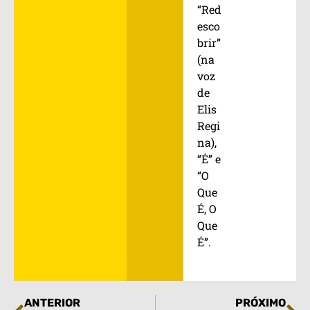
“Red
esco
brir”
(na
voz
de
Elis
Regi
na),
“É” e
“O
Que
É, O
Que
É”.
ANTERIOR
PRÓXIMO