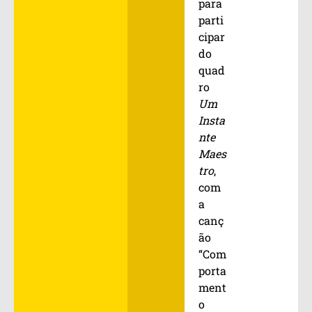
para
parti
cipar
do
quad
ro
Um
Insta
nte
Maes
tro
,
com
a
canç
ão
“Com
porta
ment
o