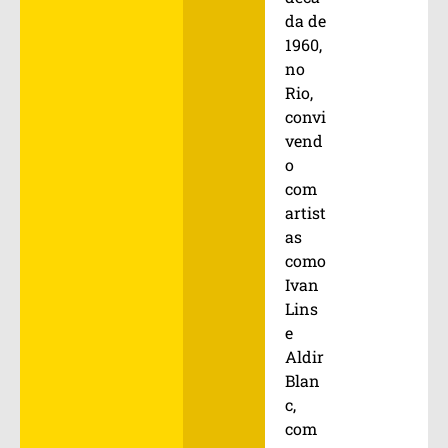
da de
1960,
no
Rio,
convi
vend
o
com
artist
as
como
Ivan
Lins
e
Aldir
Blan
c,
com