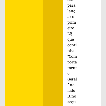
para
lanç
ar o
prim
eiro
LP,
que
conti
nha
“Com
porta
ment
o
Geral
” no
lado
B, no
segu