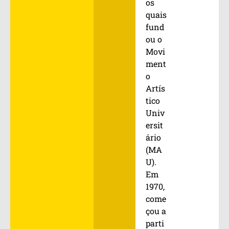
os
quais
fund
ou o
Movi
ment
o
Artís
tico
Univ
ersit
ário
(MA
U).
Em
1970,
come
çou a
parti