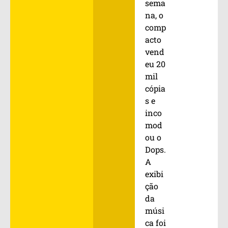
sema
na, o
comp
acto
vend
eu 20
mil
cópia
s e
inco
mod
ou o
Dops.
A
exibi
ção
da
músi
ca foi