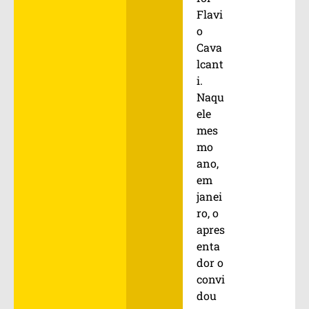
Flavi
o
Cava
lcant
i.
Naqu
ele
mes
mo
ano,
em
janei
ro, o
apres
enta
dor o
convi
dou