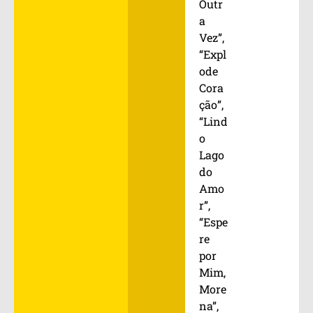
Outr
a
Vez”,
“Expl
ode
Cora
ção”,
“Lind
o
Lago
do
Amo
r”,
“Espe
re
por
Mim,
More
na”,