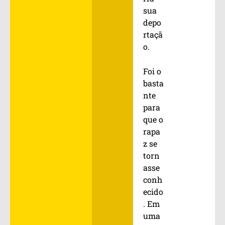
sua
depo
rtaçã
o.
Foi o
basta
nte
para
que o
rapa
z se
torn
asse
conh
ecido
. Em
uma