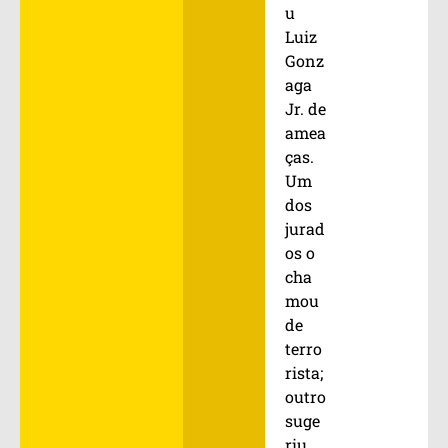
u
Luiz
Gonz
aga
Jr. de
amea
ças.
Um
dos
jurad
os o
cha
mou
de
terro
rista;
outro
suge
riu