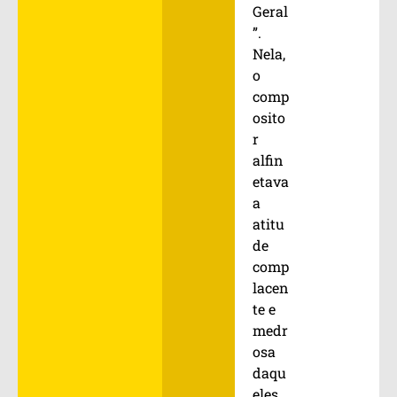
Geral
”.
Nela,
o
comp
osito
r
alfin
etava
a
atitu
de
comp
lacen
te e
medr
osa
daqu
eles