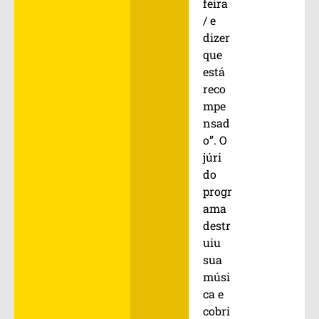
feira
/ e
dizer
que
está
reco
mpe
nsad
o”. O
júri
do
progr
ama
destr
uiu
sua
músi
ca e
cobri