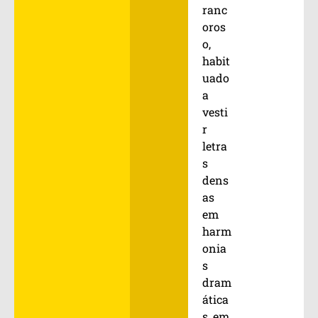
ranc
oros
o,
habit
uado
a
vesti
r
letra
s
dens
as
em
harm
onia
s
dram
ática
s, em