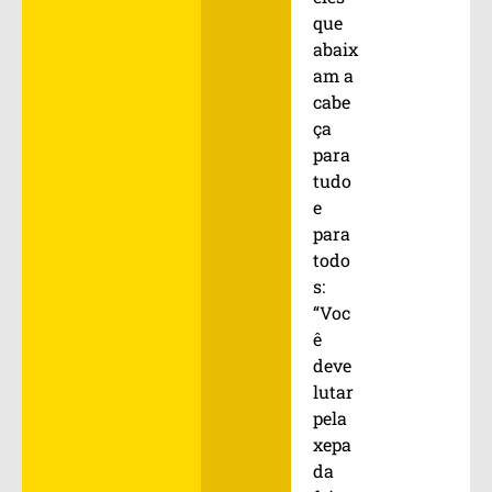
que
abaix
am a
cabe
ça
para
tudo
e
para
todo
s:
“Voc
ê
deve
lutar
pela
xepa
da