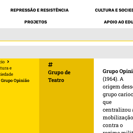
REPRESSÃO E RESISTÊNCIA
CULTURA E SOCI
PROJETOS
APOIO AO ED
cio
tura e
Grupo Opin
Grupo de
ciedade
(1964). A
Teatro
Grupo Opinião
origem dess
grupo carioc
que
centralizou 
mobilizaçã
contra o
regime mili