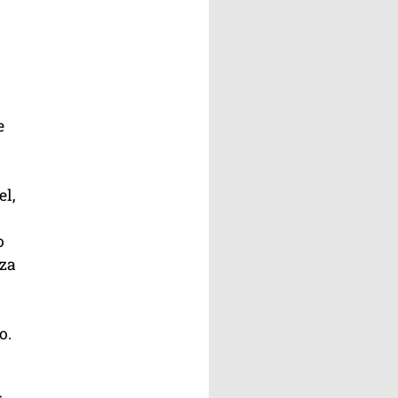
e
l,
o
eza
o.