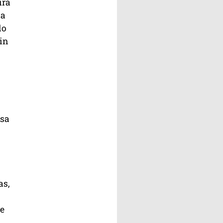
ira
sa
lo
in
sa
as,
e