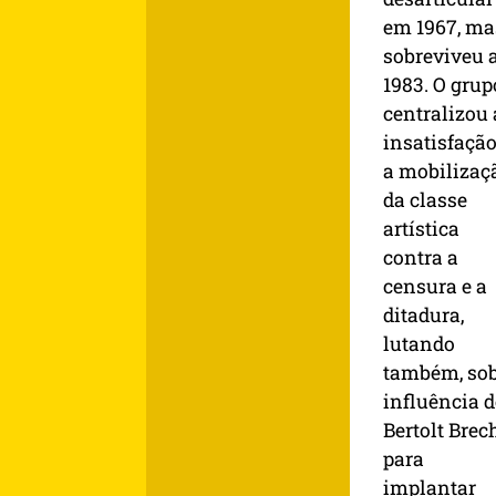
em 1967, ma
sobreviveu 
1983. O grup
centralizou 
insatisfação
a mobilizaç
da classe
artística
contra a
censura e a
ditadura,
lutando
também, sob
influência d
Bertolt Brech
para
implantar