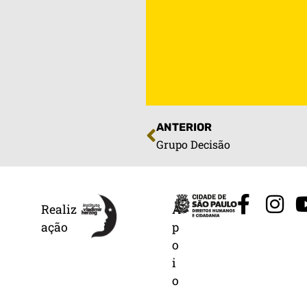
ANTERIOR
Grupo Decisão
Realiz
A
ação
p
o
i
o