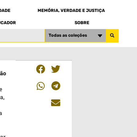
EDADE
MEMÓRIA, VERDADE E JUSTIÇA
UCADOR
SOBRE
Todas as coleções
ião
e
a,
a
o
tar