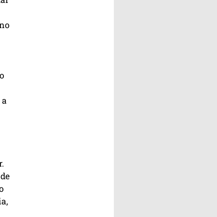
 no
o
 a
.
 de
o
ia,