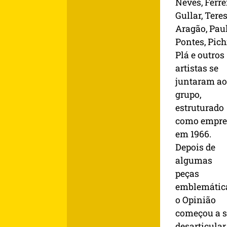
Neves, Ferre
Gullar, Tere
Aragão, Pau
Pontes, Pich
Plá e outros
artistas se
juntaram ao
grupo,
estruturado
como empre
em 1966.
Depois de
algumas
peças
emblemátic
o Opinião
começou a s
desarticular