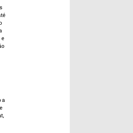
s
até
o
a
 e
ão
 a
e
t,