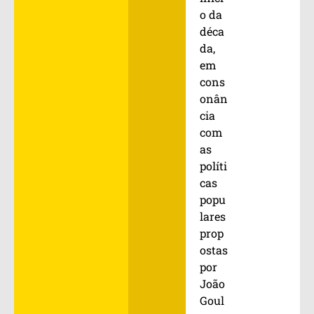
o da
déca
da,
em
cons
onân
cia
com
as
políti
cas
popu
lares
prop
ostas
por
João
Goul