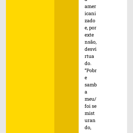
amer
icani
zado
e, por
exte
nsão,
desvi
rtua
do.
“Pobr
e
samb
a
meu/
foi se
mist
uran
do,