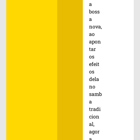
a
boss
a
nova,
ao
apon
tar
os
efeit
os
dela
no
samb
a
tradi
cion
al,
agor
a