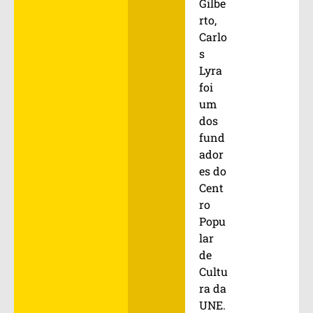
Gilbe
rto,
Carlo
s
Lyra
foi
um
dos
fund
ador
es do
Cent
ro
Popu
lar
de
Cultu
ra da
UNE.