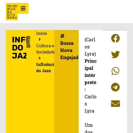
Início
INFLUÊNCIA
(Carl
Bossa
Cultura e
DO
os
Nova
Sociedade
Lyra)
JAZZ
Engajada
Princ
Influência
ipal
do Jazz
intér
prete
:
Carlo
s
Lyra
Um
dos