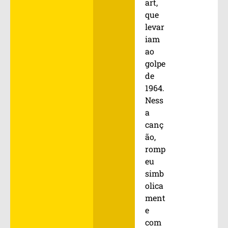
art,
que
levar
iam
ao
golpe
de
1964.
Ness
a
canç
ão,
romp
eu
simb
olica
ment
e
com