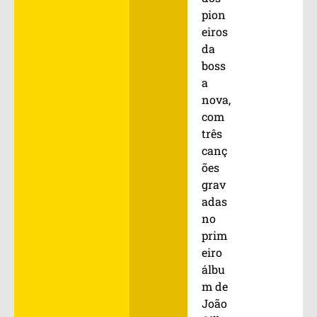
pion
eiros
da
boss
a
nova,
com
três
canç
ões
grav
adas
no
prim
eiro
álbu
m de
João