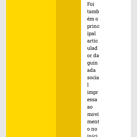
Foi
tamb
ém o
princ
ipal
artic
ulad
or da
guin
ada
socia
l
impr
essa
ao
movi
ment
o no
iníci