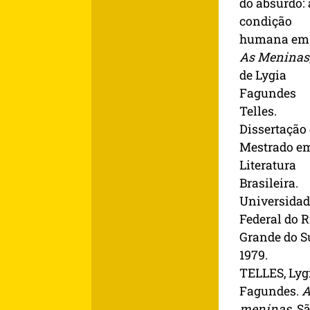
do absurdo: 
condição
humana em
As Meninas
de Lygia
Fagundes
Telles.
Dissertação
Mestrado e
Literatura
Brasileira.
Universidad
Federal do R
Grande do Su
1979.
TELLES, Lyg
Fagundes.
A
meninas
. S