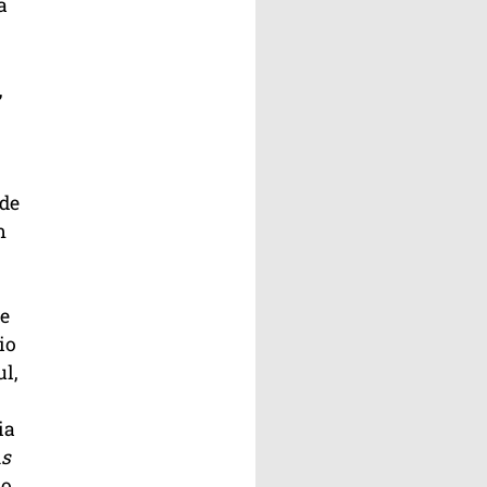
a
,
 de
m
e
io
l,
ia
s
ão