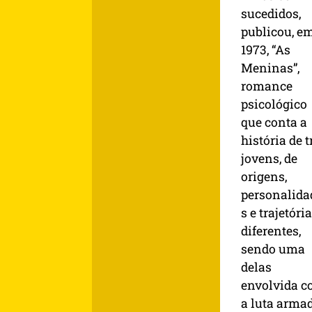
sucedidos,
publicou, e
1973, “As
Meninas”,
romance
psicológico
que conta a
história de t
jovens, de
origens,
personalida
s e trajetóri
diferentes,
sendo uma
delas
envolvida 
a luta armad