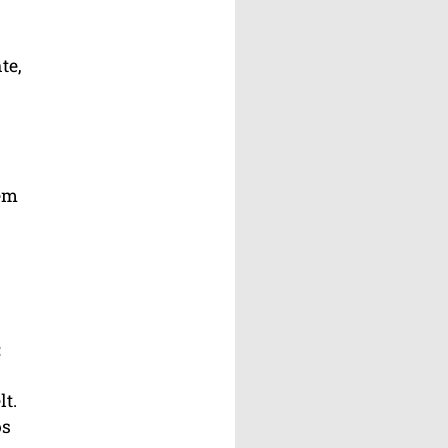
te,
em
:
lt.
os