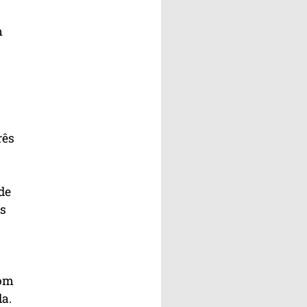
m
rês
de
as
com
a.