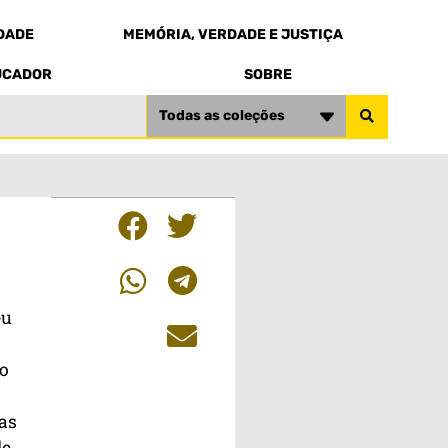
EDADE
MEMÓRIA, VERDADE E JUSTIÇA
UCADOR
SOBRE
Todas as coleções
eu
ão
as
de