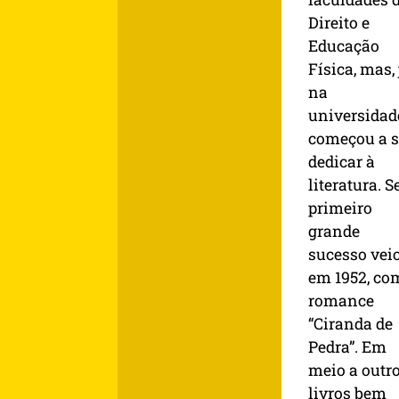
Direito e
Educação
Física, mas, 
na
universidad
começou a s
dedicar à
literatura. S
primeiro
grande
sucesso vei
em 1952, co
romance
“Ciranda de
Pedra”. Em
meio a outr
livros bem