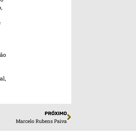
,
s
ção
al,
PRÓXIMO
Marcelo Rubens Paiva