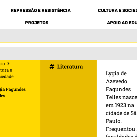
REPRESSÃO E RESISTÊNCIA
CULTURA E SOCI
PROJETOS
APOIO AO ED
cio
Literatura
tura e
Lygia de
ciedade
Azevedo
Fagundes
gia Fagundes
les
Telles nasc
em 1923 na
cidade de S
Paulo.
Frequentou 
faculdades 