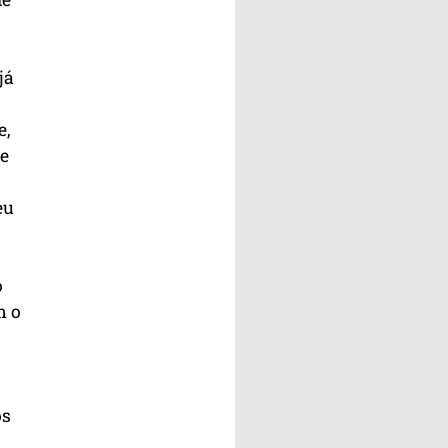
já
e,
e
eu
o
m o
os