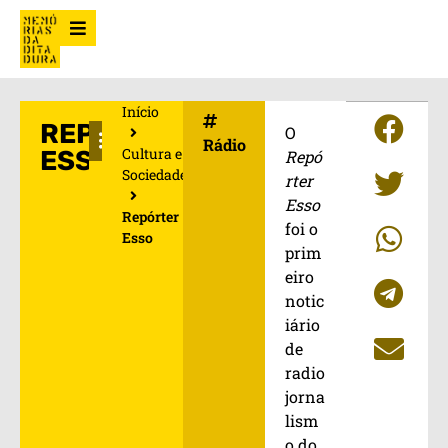
Início
REPÓRTER
O
Rádio
Cultura e
ESSO
Repó
Sociedade
rter
Esso
Repórter
foi o
Esso
prim
eiro
notic
iário
de
radio
jorna
lism
o do