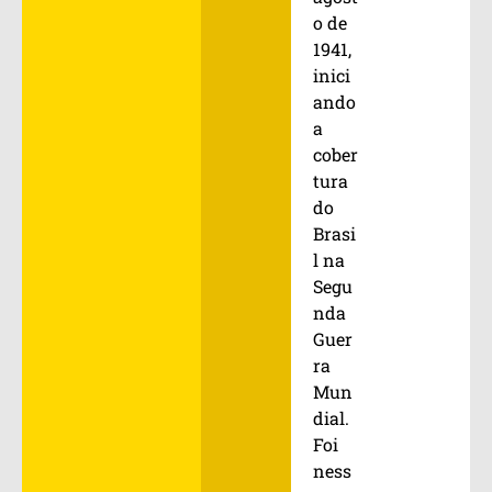
o de
1941,
inici
ando
a
cober
tura
do
Brasi
l na
Segu
nda
Guer
ra
Mun
dial.
Foi
ness