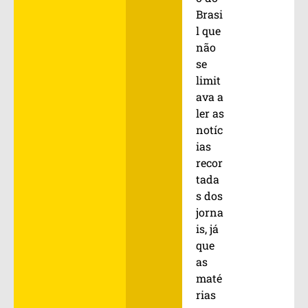
Brasi
l que
não
se
limit
ava a
ler as
notíc
ias
recor
tada
s dos
jorna
is, já
que
as
maté
rias