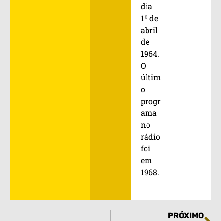
dia
1º de
abril
de
1964.
O
últim
o
progr
ama
no
rádio
foi
em
1968.
PRÓXIMO