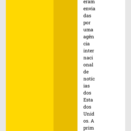
eram
envia
das
por
uma
agên
cia
inter
naci
onal
de
notíc
ias
dos
Esta
dos
Unid
os. A
prim