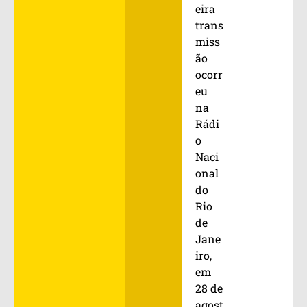
eira
trans
miss
ão
ocorr
eu
na
Rádi
o
Naci
onal
do
Rio
de
Jane
iro,
em
28 de
agost