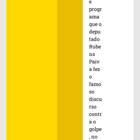
e
progr
ama
que o
depu
tado
Rube
ns
Paiv
a fez
o
famo
so
discu
rso
contr
a o
golpe
, no